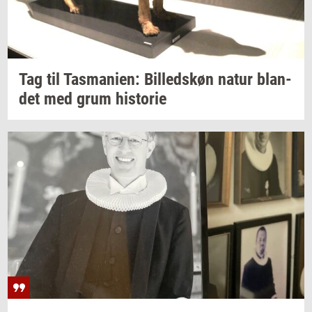
Tag til
Tas­ma­ni­en:
Bil­leds­køn
natur
blan­
det
med grum
hi­sto­rie