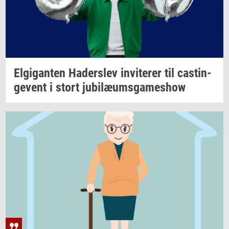
El­gi­gan­ten
Ha­der­s­lev
in­vi­te­rer
til
ca­stin­
ge­vent
i stort
ju­bilæums­ga­mes­how