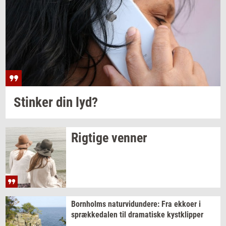
Stin­ker
din lyd?
Rig­ti­ge
ven­ner
Born­holms
na­tur­vi­dun­de­re:
Fra
ek­ko­er
i
spræk­ke­da­len
til
dra­ma­ti­ske
kyst­klip­per