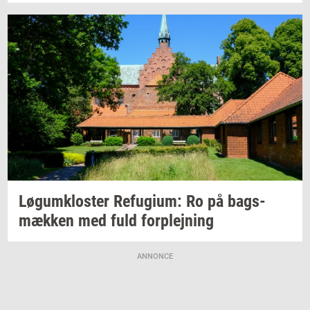
Løgum­klo­ster
Re­fu­gi­um:
Ro på
bags­
mæk­ken
med fuld
for­plej­ning
ANNONCE