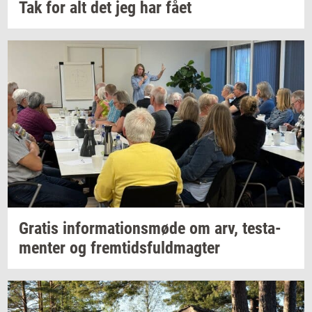
Tak for alt det jeg har fået
Gra­tis
in­for­ma­tions­mø­de
om arv,
te­sta­
men­ter
og
frem­tids­fuld­mag­ter