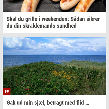
Skal du
gril­le
i
we­e­ken­den:
Sådan
sik­rer
du din
skral­de­mands
sund­hed
Gak ud min sjæl,
be­tragt
med flid …