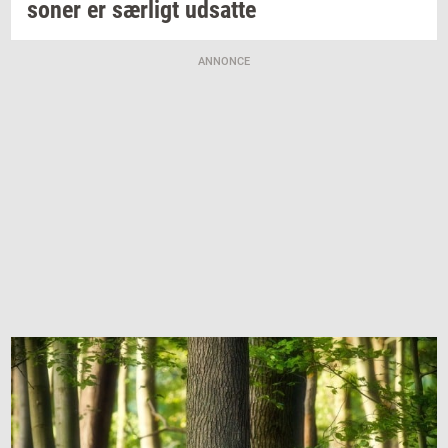
so­ner
er
sær­ligt
ud­sat­te
ANNONCE