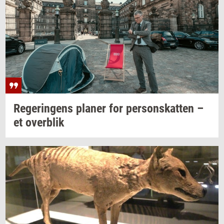
Re­ge­rin­gens
pla­ner
for
per­sonskat­ten
–
et
over­blik