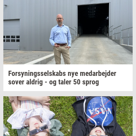
For­sy­nings­sel­skabs
nye
me­d­ar­bej­der
sover
al­drig
- og taler 50 sprog