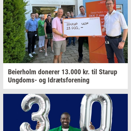
Bei­er­holm
do­ne­rer
13.000
kr. til
Starup
Ungdoms-​
og
Idræts­for­e­ning