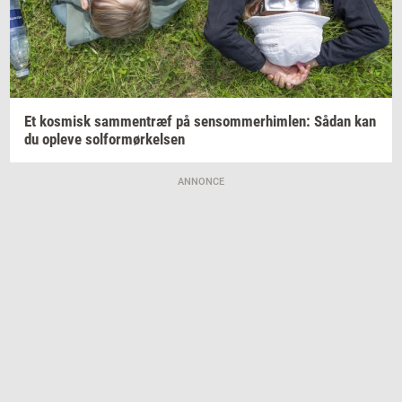
Et
kos­misk
sam­men­træf
på
sen­som­mer­him­len:
Sådan kan
du
op­le­ve
sol­for­mør­kel­sen
ANNONCE