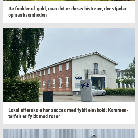
De
funk­ler
af guld, men det er deres
hi­sto­ri­er,
der
stjæ­ler
op­mærk­som­he­den
Lokal
ef­ter­sko­le
har
suc­ces
med fyldt
elev­hold:
Kom­men­
tar­felt
er fyldt med roser