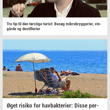
Tre tip til den
tørsti­ge
turist:
Besøg
mi­kro­bryg­ge­ri­er,
vin­
går­de
og
destil­le­ri­er
Øget
ri­si­ko
for
hav­bak­te­ri­er:
Disse
per­