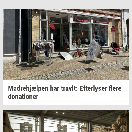
Mødre­hjæl­pen
har
travlt:
Ef­ter­ly­ser
flere
do­na­tio­ner