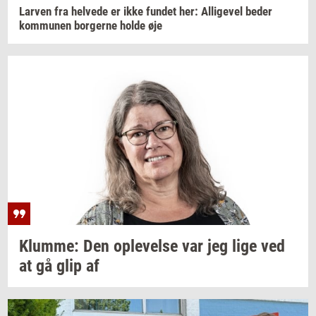
Lar­ven
fra
hel­ve­de
er ikke
fun­det
her:
Al­li­ge­vel
beder
kom­mu­nen
bor­ger­ne
holde øje
Klum­me:
Den
op­le­vel­se
var jeg lige ved
at gå glip af