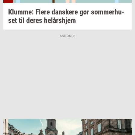
Klum­me: Flere
dan­ske­re
gør
som­mer­hu­
set
til deres
helårs­hjem
ANNONCE