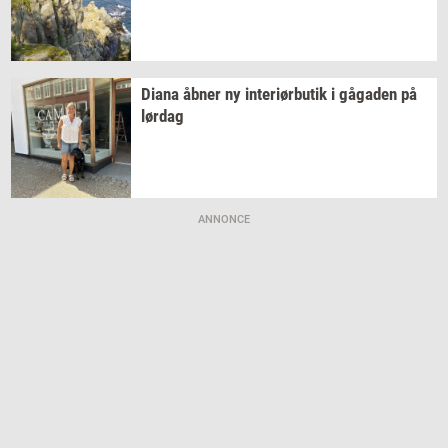
Diana åbner ny
in­te­r­i­ør­bu­tik
i
gå­ga­den
på
lør­dag
ANNONCE