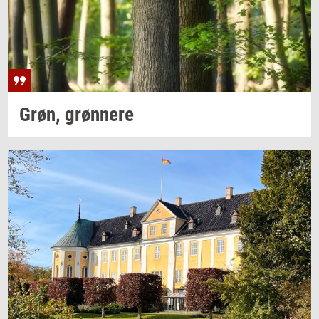
Grøn,
grøn­ne­re