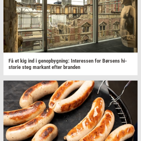
Få et kig ind i
genop­byg­ning:
In­ter­es­sen
for
Bør­sens
hi­
sto­rie
steg
mar­kant
efter
bran­den