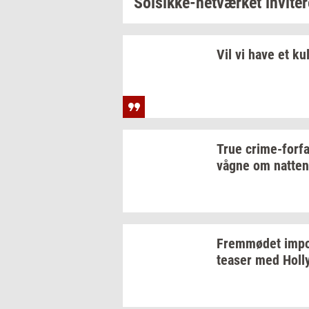
Solsikke-​netværket
in­vi­te­
Vil vi have et
kul
True
crime-​forfa
vågne om
nat­ten
Frem­mø­det
im­po
tea­ser
med
Hol­