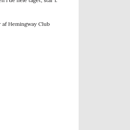
 de hele taget, står i.
er af Hemingway Club