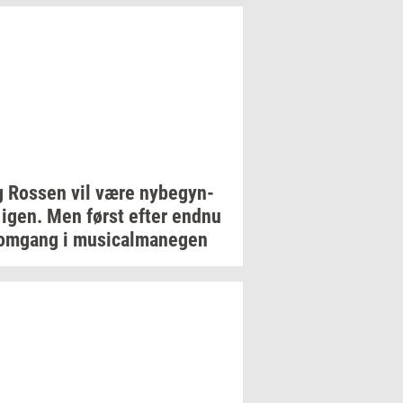
g
Ros­sen
vil være
ny­be­gyn­
igen. Men først efter endnu
om­gang
i
mu­si­cal­ma­ne­gen