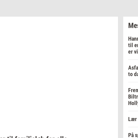
Mes
Hann
til 
er v
Asfa
to d
Frem
Bilt
Holl
Lær 
På s