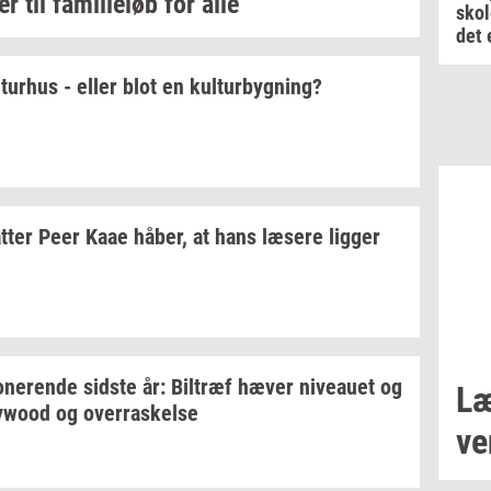
rer
til
fa­mi­li­e­løb
for alle
skol
det 
­tur­hus
- eller blot en
kul­tur­byg­ning?
tter
Peer Kaae
håber,
at hans
læ­se­re
lig­ger
­ne­ren­de
sid­ste
år:
Bil­træf
hæver
ni­veau­et
og
Læ
lywood
og
over­ra­skel­se
ve