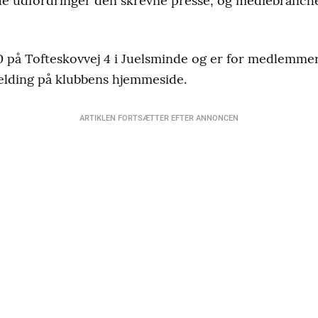
udfordringer den skrevne presse, og mediebranchen i
30 på Tofteskovvej 4 i Juelsminde og er for medlemm
elding på klubbens hjemmeside.
ARTIKLEN FORTSÆTTER EFTER ANNONCEN