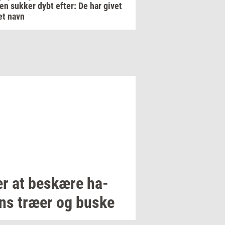
en sukker dybt efter: De har givet
et navn
r at
be­skæ­re
ha­
ns
træer og buske