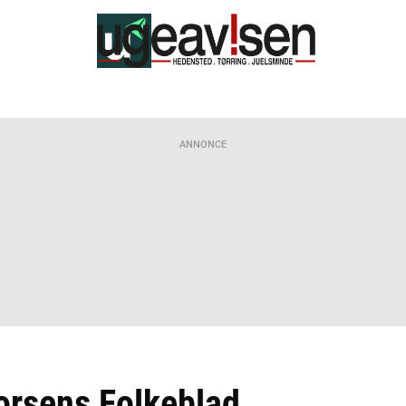
ANNONCE
orsens Folkeblad