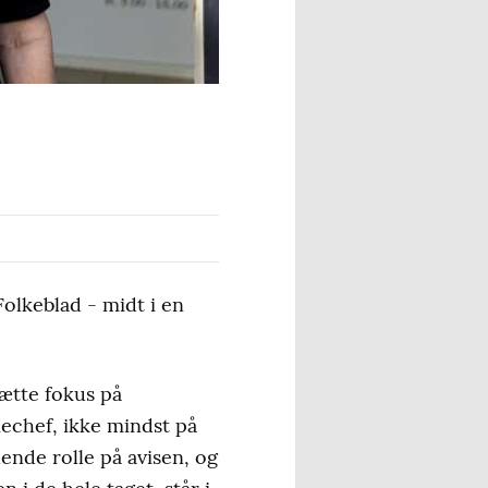
lkeblad - midt i en
ætte fokus på
iechef, ikke mindst på
dende rolle på avisen, og