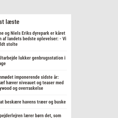
t læste
e og Niels Eriks dyrepark er kåret
en af landets bedste oplevelser: - Vi
ildt stolte
ltarbejde lukker genbrugsstation i
age
mødet imponerende sidste år:
ræf hæver niveauet og teaser med
ywood og overraskelse
at beskære havens træer og buske
pejderlejren lærer børn det, som