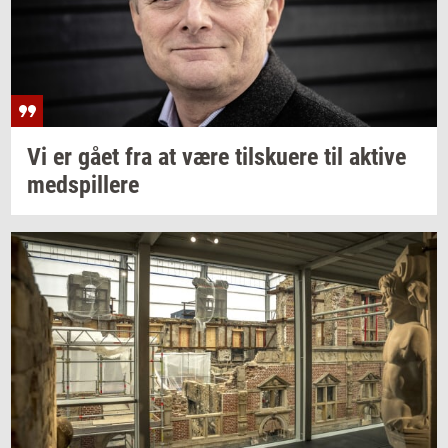
Vi er gået fra at være
til­sku­e­re
til
ak­ti­ve
med­spil­le­re