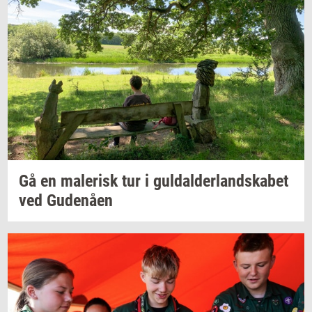
Gå en
ma­le­risk
tur i
gul­dal­der­land­ska­bet
ved
Gu­denå­en