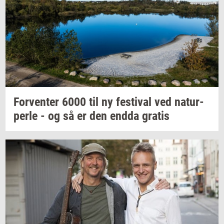
For­ven­ter
6000 til ny
festi­val
ved
na­tur­
per­le
- og så er den endda
gra­tis