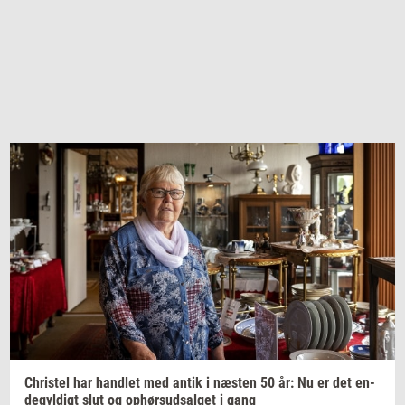
Chri­stel
har
hand­let
med antik i
næ­sten
50 år: Nu er det
en­
de­gyl­digt
slut og
op­hør­s­ud­sal­get
i gang