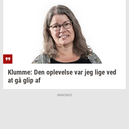
Klum­me:
Den
op­le­vel­se
var jeg lige ved
at gå glip af
ANNONCE