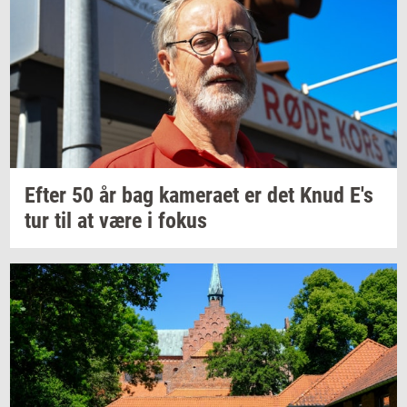
Efter 50 år bag
ka­me­ra­et
er det Knud E's
tur til at være i fokus