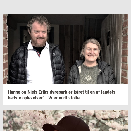
Hanne og Niels Eriks
dy­re­park
er kåret til en af
lan­dets
bed­ste
op­le­vel­ser:
- Vi er vildt
stol­te