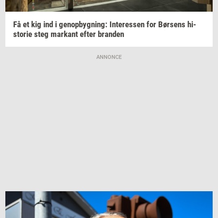
Få et kig ind i
genop­byg­ning:
In­ter­es­sen
for
Bør­sens
hi­
sto­rie
steg
mar­kant
efter
bran­den
ANNONCE