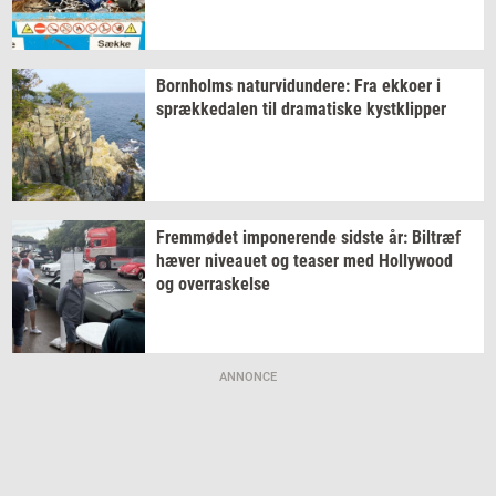
Born­holms
na­tur­vi­dun­de­re:
Fra
ek­ko­er
i
spræk­ke­da­len
til
dra­ma­ti­ske
kyst­klip­per
Frem­mø­det
im­po­ne­ren­de
sid­ste
år:
Bil­træf
hæver
ni­veau­et
og
tea­ser
med
Hol­lywood
og
over­ra­skel­se
ANNONCE