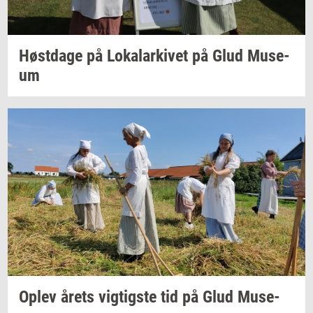
Høst­da­ge
på
Lo­ka­lar­ki­vet
på Glud
Mu­se­
um
Oplev årets
vig­tig­ste
tid på Glud
Mu­se­