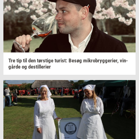
Tre tip til den
tørsti­ge
turist:
Besøg
mi­kro­bryg­ge­ri­er,
vin­
går­de
og
destil­le­ri­er