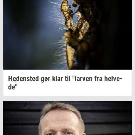
He­den­sted
gør klar til
"lar­ven
fra
hel­ve­
de"