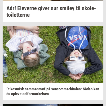
Adr!
Ele­ver­ne
giver sur
smiley
til
sko­le­
toilet­ter­ne
Et
kos­misk
sam­men­træf
på
sen­som­mer­him­len:
Sådan kan
du
op­le­ve
sol­for­mør­kel­sen