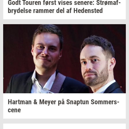
Godt
Tou­ren
først vises
se­ne­re:
Strø­maf­
bry­del­se
ram­mer
del af
He­den­sted
Hart­man
& Meyer på
Snap­tun
Som­mer­s­
ce­ne