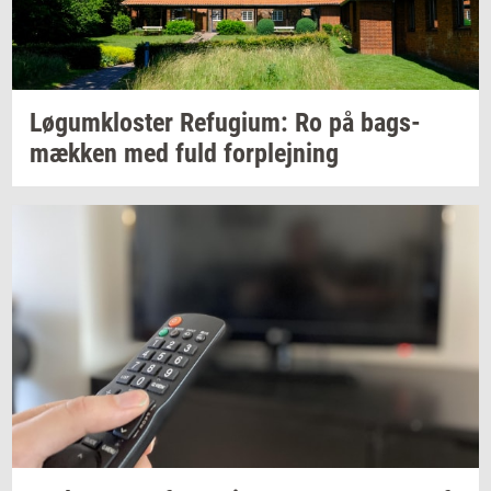
Løgum­klo­ster
Re­fu­gi­um:
Ro på
bags­
mæk­ken
med fuld
for­plej­ning