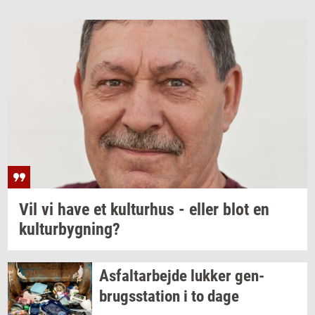
Vil vi have et
kul­tur­hus
- eller blot en
kul­tur­byg­ning?
As­fal­t­ar­bej­de
luk­ker
gen­
brugs­sta­tion
i to dage