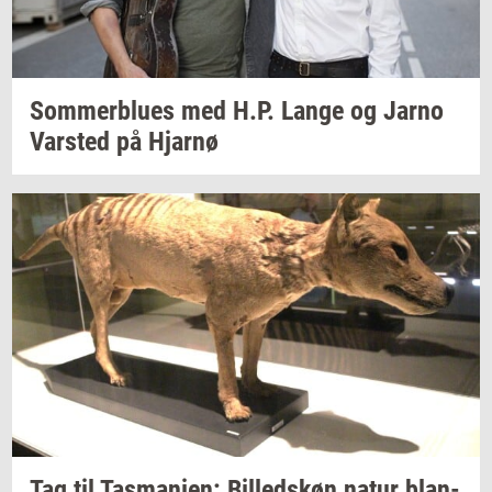
Som­mer­blu­es
med H.P. Lange og Jarno
Var­sted
på
Hjar­nø
Tag til
Tas­ma­ni­en:
Bil­leds­køn
natur
blan­