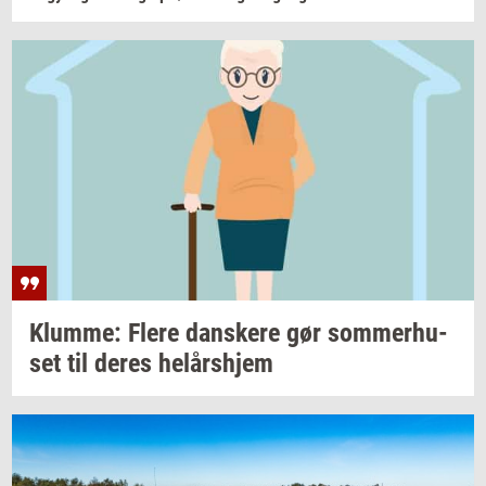
Klum­me: Flere
dan­ske­re
gør
som­mer­hu­
set
til deres
helårs­hjem