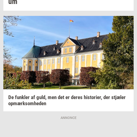
um
De
funk­ler
af guld, men det er deres
hi­sto­ri­er,
der
stjæ­ler
op­mærk­som­he­den
ANNONCE