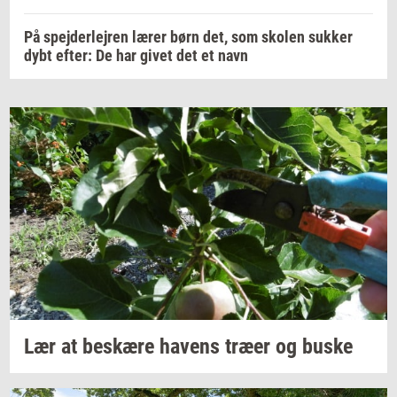
På spejderlejren lærer børn det, som skolen sukker
dybt efter: De har givet det et navn
Lær at
be­skæ­re
ha­vens
træer og buske