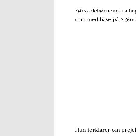
Førskolebørnene fra beg
som med base på Agersb
Hun forklarer om projek