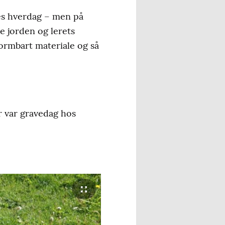
es hverdag – men på
ke jorden og lerets
formbart materiale og så
er var gravedag hos