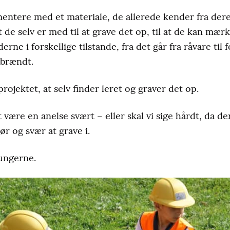
mentere med et materiale, de allerede kender fra der
t de selv er med til at grave det op, til at de kan mær
ne i forskellige tilstande, fra det går fra råvare til 
r brændt.
projektet, at selv finder leret og graver det op.
at være en anelse svært – eller skal vi sige hårdt, da d
ør og svær at grave i.
ungerne.