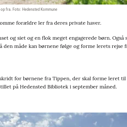
ler op fra. Foto: Hedensted Kommune
somme forældre ler fra deres private haver.
enset og siet og en flok meget engagerede børn. Også 
å den måde kan børnene følge og forme lerets rejse fr
skridt for børnene fra Tippen, der skal forme leret ti
stillet på Hedensted Bibliotek i september måned.