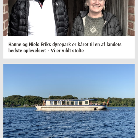
Hanne og Niels Eriks
dy­re­park
er kåret til en af
lan­dets
bed­ste
op­le­vel­ser:
- Vi er vildt
stol­te