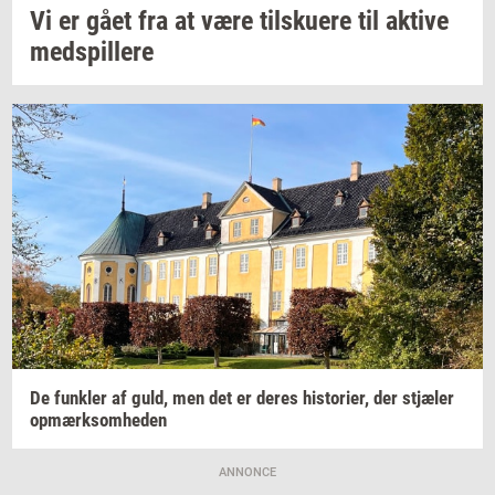
Vi er gået fra at være
til­sku­e­re
til
ak­ti­ve
med­spil­le­re
De
funk­ler
af guld, men det er deres
hi­sto­ri­er,
der
stjæ­ler
op­mærk­som­he­den
ANNONCE