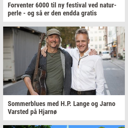
For­ven­ter
6000 til ny
festi­val
ved
na­tur­
per­le
- og så er den endda
gra­tis
Som­mer­blu­es
med H.P. Lange og Jarno
Var­sted
på
Hjar­nø