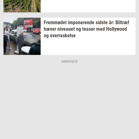
Frem­mø­det
im­po­ne­ren­de
sid­ste
år:
Bil­træf
hæver
ni­veau­et
og
tea­ser
med
Hol­lywood
og
over­ra­skel­se
ANNONCE