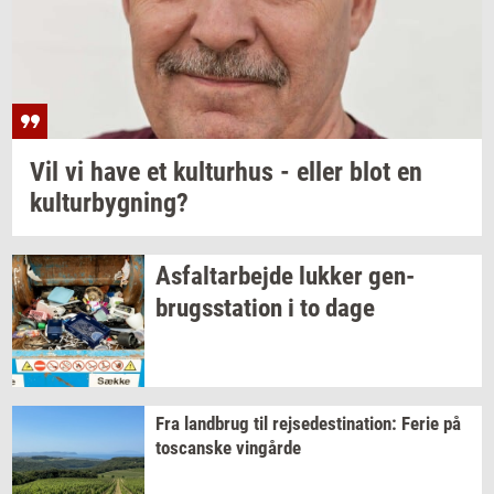
Vil vi have et
kul­tur­hus
- eller blot en
kul­tur­byg­ning?
As­fal­t­ar­bej­de
luk­ker
gen­
brugs­sta­tion
i to dage
Fra
land­brug
til
rej­se­desti­na­tion:
Ferie på
toscan­ske
vin­går­de