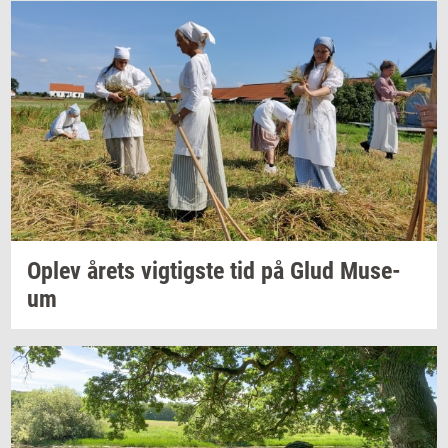
Oplev årets
vig­tig­ste
tid på Glud
Mu­se­
um