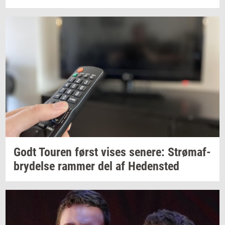
Godt
Tou­ren
først vises
se­ne­re:
Strø­maf­
bry­del­se
ram­mer
del af
He­den­sted