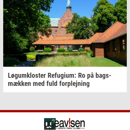
Løgum­klo­ster
Re­fu­gi­um:
Ro på
bags­
mæk­ken
med fuld
for­plej­ning