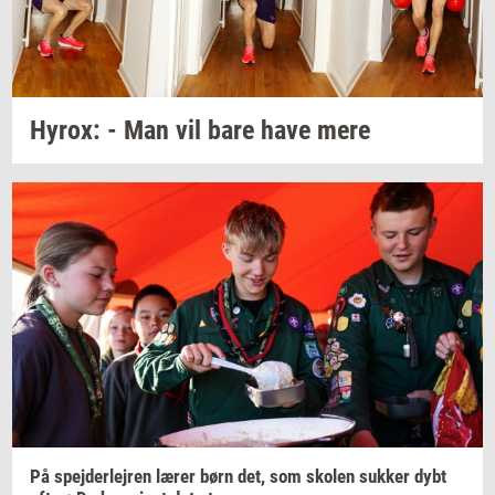
Hyrox:
- Man vil bare have mere
På
spej­der­lej­ren
lærer børn det, som
sko­len
suk­ker
dybt