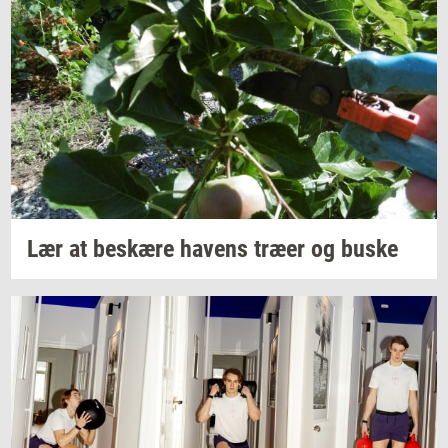
Lær at
be­skæ­re
ha­vens
træer og buske