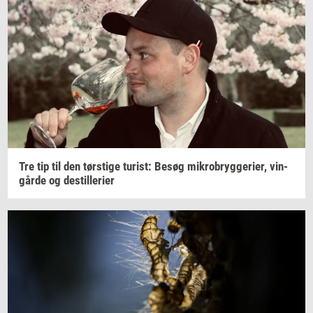
Tre tip til den
tørsti­ge
turist:
Besøg
mi­kro­bryg­ge­ri­er,
vin­
går­de
og
destil­le­ri­er