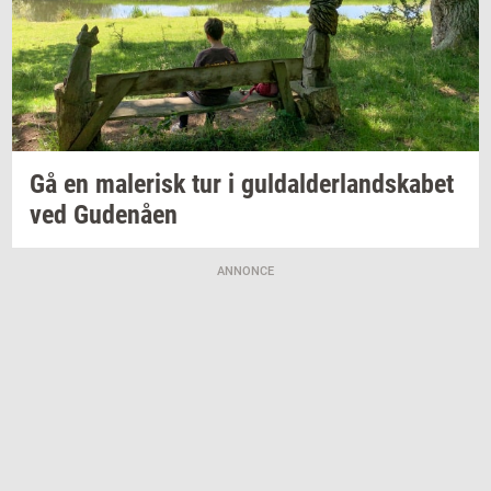
Gå en
ma­le­risk
tur i
gul­dal­der­land­ska­bet
ved
Gu­denå­en
ANNONCE