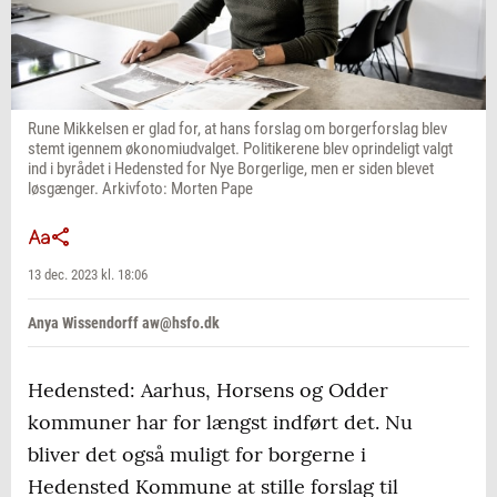
Rune Mikkelsen er glad for, at hans forslag om borgerforslag blev
stemt igennem økonomiudvalget. Politikerene blev oprindeligt valgt
ind i byrådet i Hedensted for Nye Borgerlige, men er siden blevet
løsgænger. Arkivfoto: Morten Pape
13 dec. 2023 kl. 18:06
Anya Wissendorff aw@hsfo.dk
Hedensted: Aarhus, Horsens og Odder
kommuner har for længst indført det. Nu
bliver det også muligt for borgerne i
Hedensted Kommune at stille forslag til