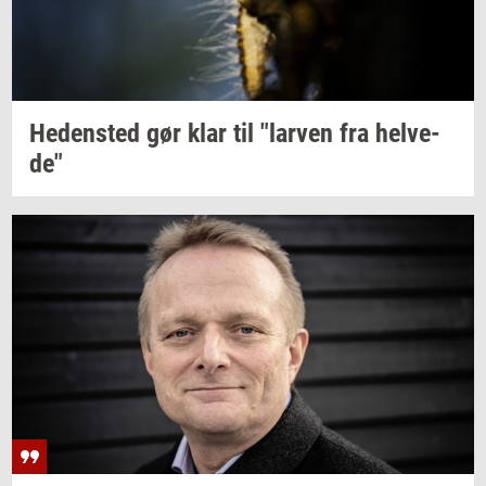
He­den­sted
gør klar til
"lar­ven
fra
hel­ve­
de"