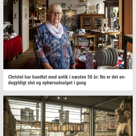
Chri­stel
har
hand­let
med antik i
næ­sten
50 år: Nu er det
en­
de­gyl­digt
slut og
op­hør­s­ud­sal­get
i gang