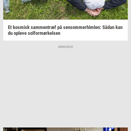
Et
kos­misk
sam­men­træf
på
sen­som­mer­him­len:
Sådan kan
du
op­le­ve
sol­for­mør­kel­sen
ANNONCE