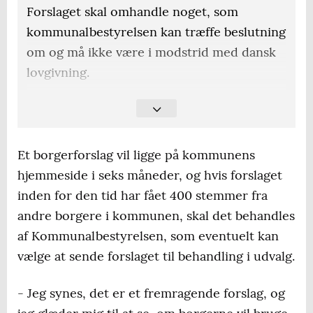
Forslaget skal omhandle noget, som
kommunalbestyrelsen kan træffe beslutning
om og må ikke være i modstrid med dansk
lovgivning.
Det må ikke være et forslag, som
kommunalbestyrelsen allerede har
behandlet som borgerforslag og truffet
Et borgerforslag vil ligge på kommunens
beslutning om.
hjemmeside i seks måneder, og hvis forslaget
inden for den tid har fået 400 stemmer fra
Det må ikke tidligere have været stillet som
andre borgere i kommunen, skal det behandles
borgerforslag.
af Kommunalbestyrelsen, som eventuelt kan
Det må ikke være injurierende eller
vælge at sende forslaget til behandling i udvalg.
indeholde fortrolige eller personfølsomme
oplysninger.
- Jeg synes, det er et fremragende forslag, og