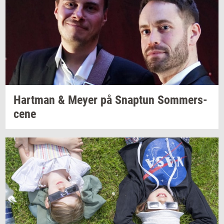
Hart­man
& Meyer på
Snap­tun
Som­mer­s­
ce­ne