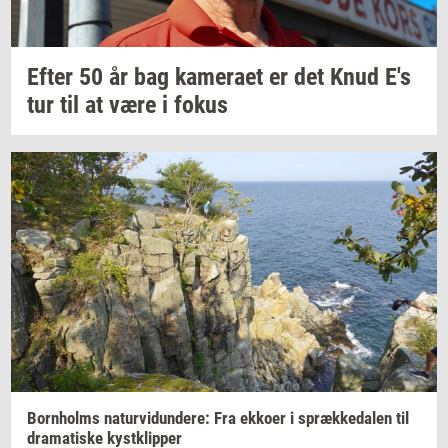
Efter 50 år bag
ka­me­ra­et
er det Knud E's
tur til at være i fokus
Born­holms
na­tur­vi­dun­de­re:
Fra
ek­ko­er
i
spræk­ke­da­len
til
dra­ma­ti­ske
kyst­klip­per