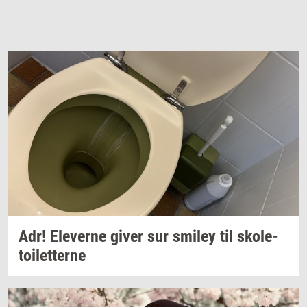
Adr!
Ele­ver­ne
giver sur
smiley
til
sko­le­
toilet­ter­ne