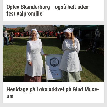
Oplev
Skan­der­borg
- også helt uden
festi­val­pro­mil­le
Høst­da­ge
på
Lo­ka­lar­ki­vet
på Glud
Mu­se­
um