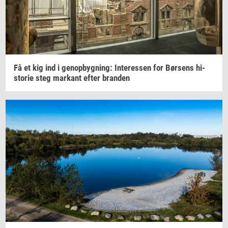
Få et kig ind i
genop­byg­ning:
In­ter­es­sen
for
Bør­sens
hi­
sto­rie
steg
mar­kant
efter
bran­den