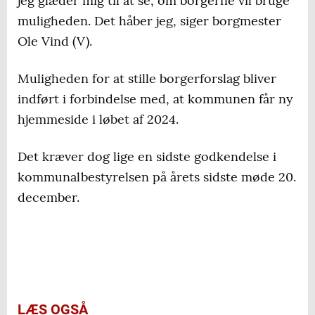
jeg glæder mig til at se, om borgerne vil bruge
Det må ikke omhandle enkeltpersoner.
muligheden. Det håber jeg, siger borgmester
Desuden skal forslagsstiller være fyldt 18 år
Ole Vind (V).
og bo i Hedensted Kommune.
Muligheden for at stille borgerforslag bliver
Hvis et borgerforslag indenfor seks
indført i forbindelse med, at kommunen får ny
måneder opnår 400 stemmer, skal
hjemmeside i løbet af 2024.
kommunalbestyrelsen sætte det på
dagsordenen og evt. sætte forslaget til
Det kræver dog lige en sidste godkendelse i
videre behandling i udvalg.
kommunalbestyrelsen på årets sidste møde 20.
december.
LÆS OGSÅ