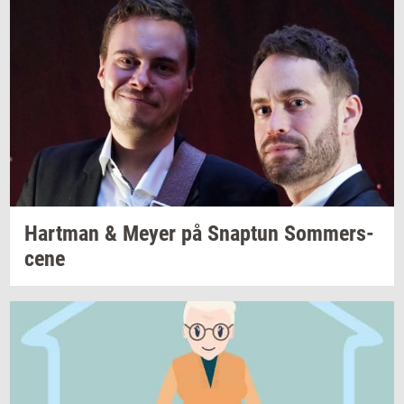
Hart­man
& Meyer på
Snap­tun
Som­mer­s­
ce­ne