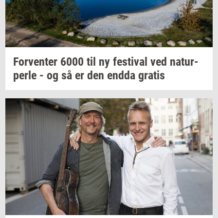
For­ven­ter
6000 til ny
festi­val
ved
na­tur­
per­le
- og så er den endda
gra­tis