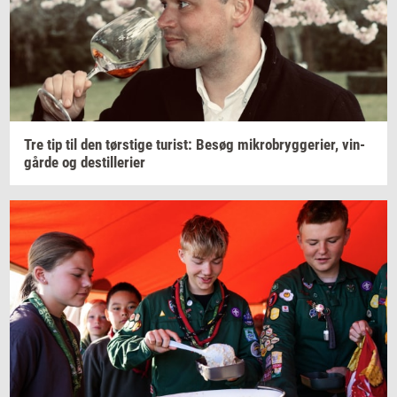
Tre tip til den
tørsti­ge
turist:
Besøg
mi­kro­bryg­ge­ri­er,
vin­
går­de
og
destil­le­ri­er