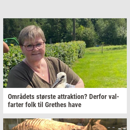
Om­rå­dets
stør­ste
at­trak­tion?
Der­for
val­
far­ter
folk til
Gret­hes
have