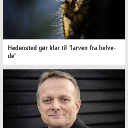
He­den­sted
gør klar til
"lar­ven
fra
hel­ve­
de"