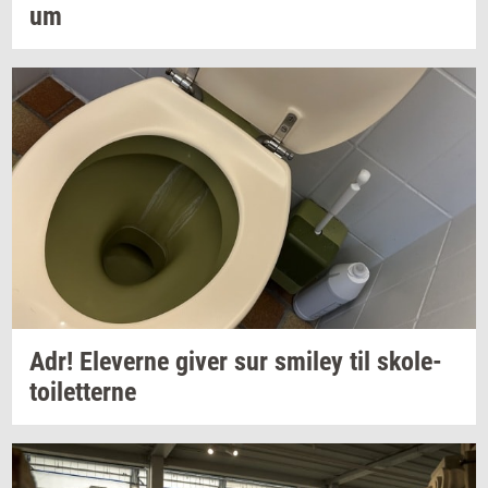
um
Adr!
Ele­ver­ne
giver sur
smiley
til
sko­le­
toilet­ter­ne