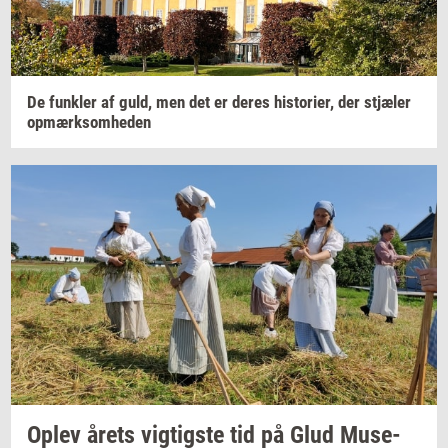
De
funk­ler
af guld, men det er deres
hi­sto­ri­er,
der
stjæ­ler
op­mærk­som­he­den
Oplev årets
vig­tig­ste
tid på Glud
Mu­se­