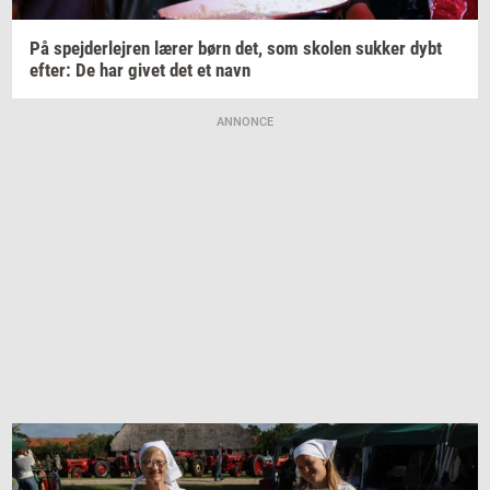
På
spej­der­lej­ren
lærer børn det, som
sko­len
suk­ker
dybt
efter:
De har givet det et navn
ANNONCE