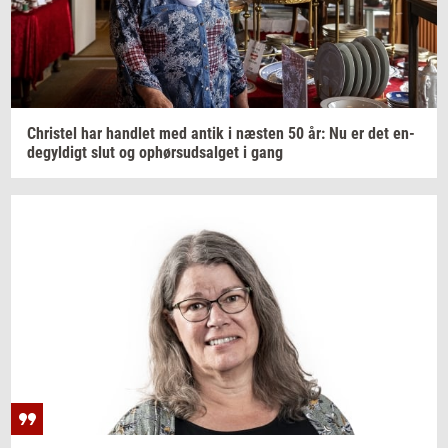
Chri­stel
har
hand­let
med antik i
næ­sten
50 år: Nu er det
en­
de­gyl­digt
slut og
op­hør­s­ud­sal­get
i gang