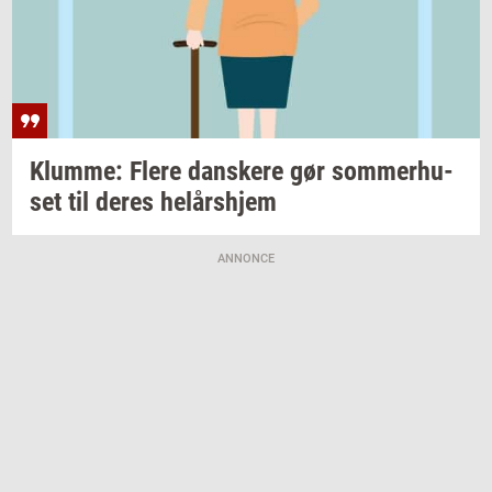
Klum­me: Flere
dan­ske­re
gør
som­mer­hu­
set
til deres
helårs­hjem
ANNONCE