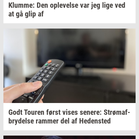
Klum­me:
Den
op­le­vel­se
var jeg lige ved
at gå glip af
Godt
Tou­ren
først vises
se­ne­re:
Strø­maf­
bry­del­se
ram­mer
del af
He­den­sted