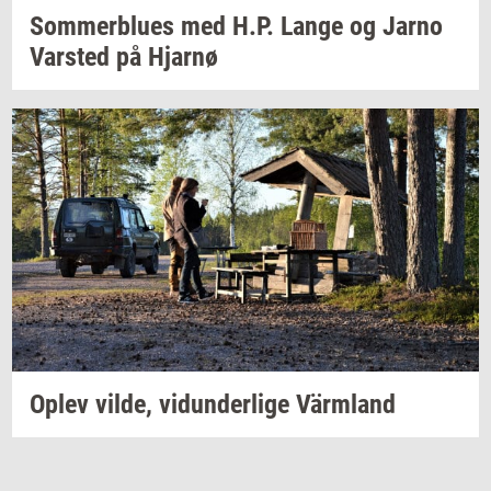
Som­mer­blu­es
med H.P. Lange og Jarno
Var­sted
på
Hjar­nø
Oplev
vilde,
vi­dun­der­li­ge
Värmland