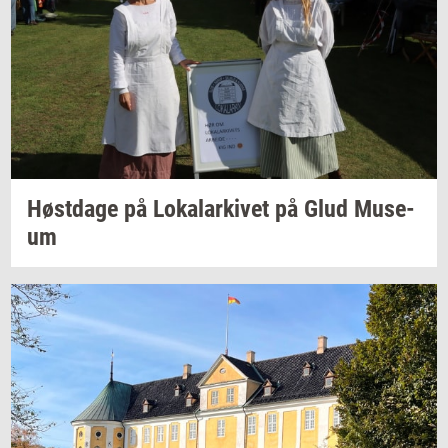
Høst­da­ge
på
Lo­ka­lar­ki­vet
på Glud
Mu­se­
um