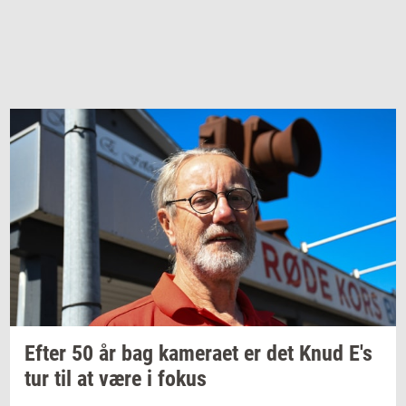
Efter 50 år bag
ka­me­ra­et
er det Knud E's
tur til at være i fokus