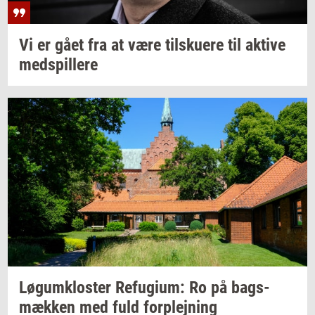
Vi er gået fra at være
til­sku­e­re
til
ak­ti­ve
med­spil­le­re
Løgum­klo­ster
Re­fu­gi­um:
Ro på
bags­
mæk­ken
med fuld
for­plej­ning