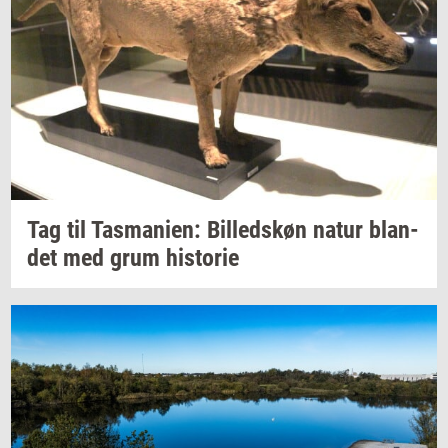
Tag til
Tas­ma­ni­en:
Bil­leds­køn
natur
blan­
det
med grum
hi­sto­rie