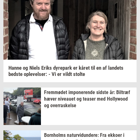
Hanne og Niels Eriks
dy­re­park
er kåret til en af
lan­dets
bed­ste
op­le­vel­ser:
- Vi er vildt
stol­te
Frem­mø­det
im­po­ne­ren­de
sid­ste
år:
Bil­træf
hæver
ni­veau­et
og
tea­ser
med
Hol­lywood
og
over­ra­skel­se
Born­holms
na­tur­vi­dun­de­re:
Fra
ek­ko­er
i