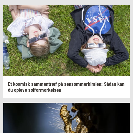
Et
kos­misk
sam­men­træf
på
sen­som­mer­him­len:
Sådan kan
du
op­le­ve
sol­for­mør­kel­sen