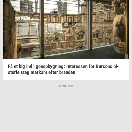
Få et kig ind i
genop­byg­ning:
In­ter­es­sen
for
Bør­sens
hi­
sto­rie
steg
mar­kant
efter
bran­den
ANNONCE