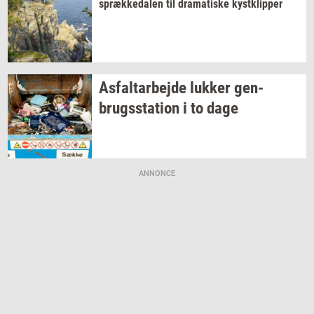
spræk­ke­da­len
til
dra­ma­ti­ske
kyst­klip­per
As­fal­t­ar­bej­de
luk­ker
gen­
brugs­sta­tion
i to dage
ANNONCE