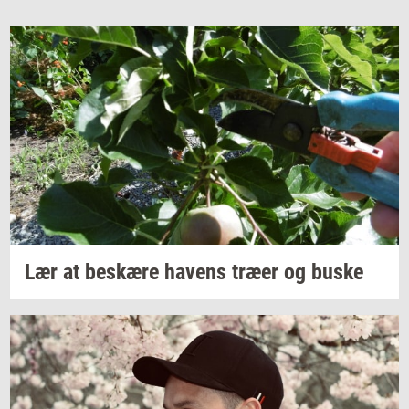
Lær at
be­skæ­re
ha­vens
træer og buske