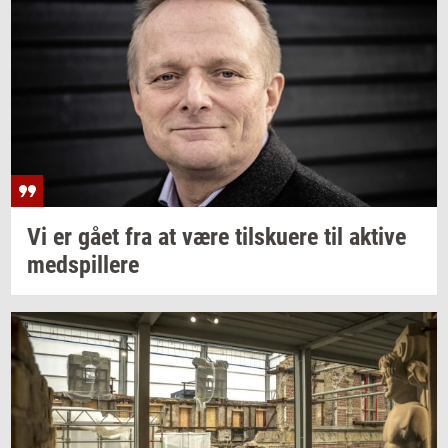
Vi er gået fra at være
til­sku­e­re
til
ak­ti­ve
med­spil­le­re