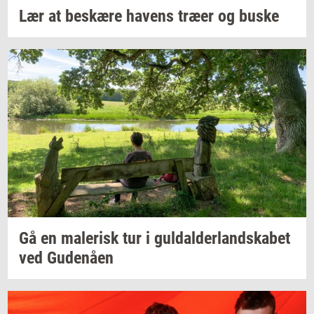
Lær at
be­skæ­re
ha­vens
træer og buske
Gå en
ma­le­risk
tur i
gul­dal­der­land­ska­bet
ved
Gu­denå­en