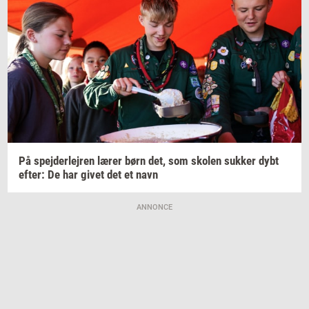
På
spej­der­lej­ren
lærer børn det, som
sko­len
suk­ker
dybt
efter:
De har givet det et navn
ANNONCE