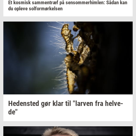
Et
kos­misk
sam­men­træf
på
sen­som­mer­him­len:
Sådan kan
du
op­le­ve
sol­for­mør­kel­sen
He­den­sted
gør klar til
"lar­ven
fra
hel­ve­
de"