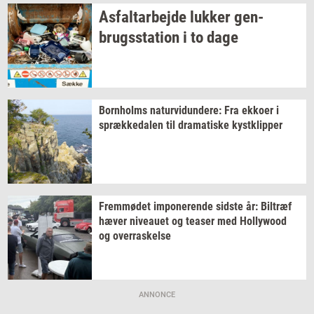
As­fal­t­ar­bej­de
luk­ker
gen­
brugs­sta­tion
i to dage
Born­holms
na­tur­vi­dun­de­re:
Fra
ek­ko­er
i
spræk­ke­da­len
til
dra­ma­ti­ske
kyst­klip­per
Frem­mø­det
im­po­ne­ren­de
sid­ste
år:
Bil­træf
hæver
ni­veau­et
og
tea­ser
med
Hol­lywood
og
over­ra­skel­se
ANNONCE