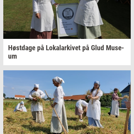
Høst­da­ge
på
Lo­ka­lar­ki­vet
på Glud
Mu­se­
um