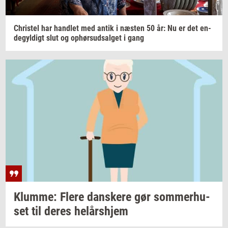
Chri­stel
har
hand­let
med antik i
næ­sten
50 år: Nu er det
en­
de­gyl­digt
slut og
op­hør­s­ud­sal­get
i gang
Klum­me: Flere
dan­ske­re
gør
som­mer­hu­
set
til deres
helårs­hjem