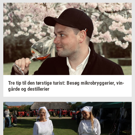
Tre tip til den
tørsti­ge
turist:
Besøg
mi­kro­bryg­ge­ri­er,
vin­
går­de
og
destil­le­ri­er