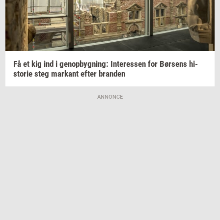
Få et kig ind i
genop­byg­ning:
In­ter­es­sen
for
Bør­sens
hi­
sto­rie
steg
mar­kant
efter
bran­den
ANNONCE