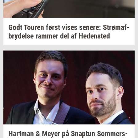
Godt
Tou­ren
først vises
se­ne­re:
Strø­maf­
bry­del­se
ram­mer
del af
He­den­sted
Hart­man
& Meyer på
Snap­tun
Som­mer­s­