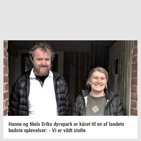
Hanne og Niels Eriks
dy­re­park
er kåret til en af
lan­dets
bed­ste
op­le­vel­ser:
- Vi er vildt
stol­te