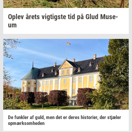
Oplev årets
vig­tig­ste
tid på Glud
Mu­se­
um
De
funk­ler
af guld, men det er deres
hi­sto­ri­er,
der
stjæ­ler
op­mærk­som­he­den