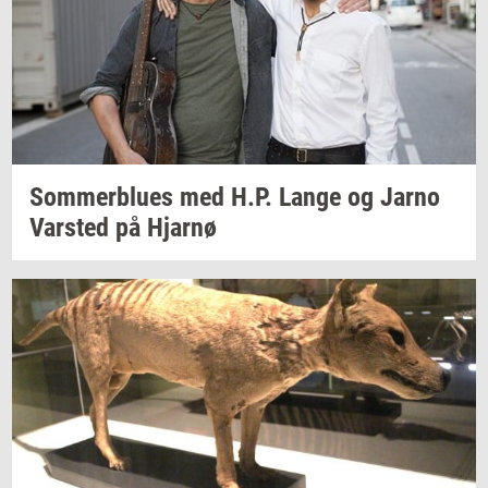
Som­mer­blu­es
med H.P. Lange og Jarno
Var­sted
på
Hjar­nø