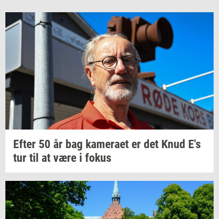
Efter 50 år bag
ka­me­ra­et
er det Knud E's
tur til at være i fokus