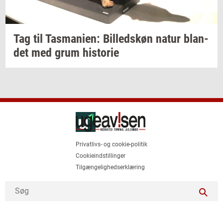
Tag til
Tas­ma­ni­en:
Bil­leds­køn
natur
blan­
det
med grum
hi­sto­rie
Privatlivs- og cookie-politik
Cookieindstillinger
Tilgængelighedserklæring