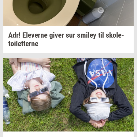
Adr!
Ele­ver­ne
giver sur
smiley
til
sko­le­
toilet­ter­ne