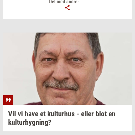
Del med andre:
Vil vi have et
kul­tur­hus
- eller blot en
kul­tur­byg­ning?