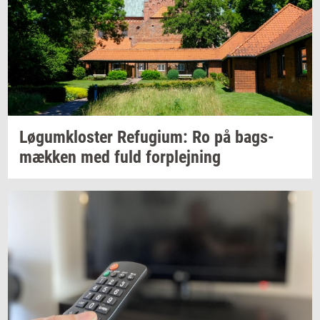
Løgum­klo­ster
Re­fu­gi­um:
Ro på
bags­
mæk­ken
med fuld
for­plej­ning