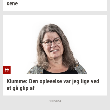
ce­ne
Klum­me:
Den
op­le­vel­se
var jeg lige ved
at gå glip af
ANNONCE