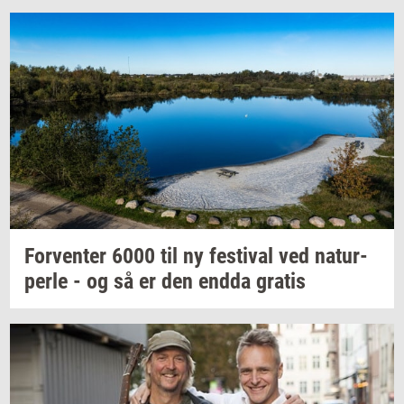
For­ven­ter
6000 til ny
festi­val
ved
na­tur­
per­le
- og så er den endda
gra­tis