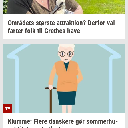
Om­rå­dets
stør­ste
at­trak­tion?
Der­for
val­
far­ter
folk til
Gret­hes
have
Klum­me: Flere
dan­ske­re
gør
som­mer­hu­