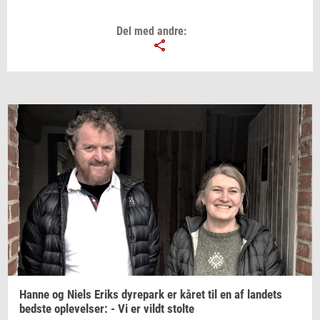
Del med andre:
Hanne og Niels Eriks
dy­re­park
er kåret til en af
lan­dets
bed­ste
op­le­vel­ser:
- Vi er vildt
stol­te