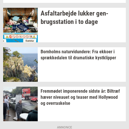
As­fal­t­ar­bej­de
luk­ker
gen­
brugs­sta­tion
i to dage
Born­holms
na­tur­vi­dun­de­re:
Fra
ek­ko­er
i
spræk­ke­da­len
til
dra­ma­ti­ske
kyst­klip­per
Frem­mø­det
im­po­ne­ren­de
sid­ste
år:
Bil­træf
hæver
ni­veau­et
og
tea­ser
med
Hol­lywood
og
over­ra­skel­se
ANNONCE