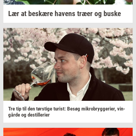
Lær at
be­skæ­re
ha­vens
træer og buske
Tre tip til den
tørsti­ge
turist:
Besøg
mi­kro­bryg­ge­ri­er,
vin­
går­de
og
destil­le­ri­er