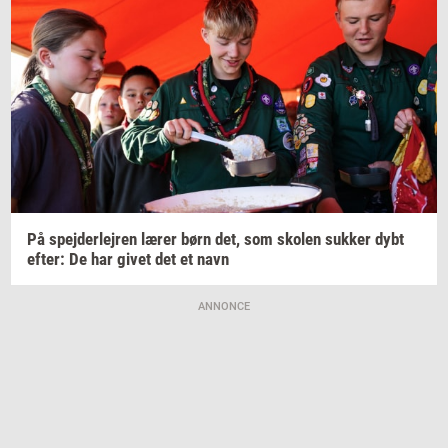
På
spej­der­lej­ren
lærer børn det, som
sko­len
suk­ker
dybt
efter:
De har givet det et navn
ANNONCE