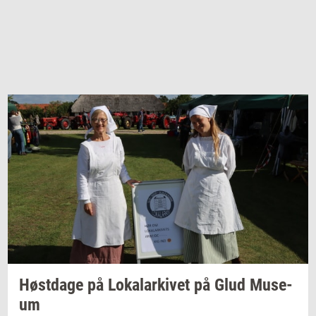
Høst­da­ge
på
Lo­ka­lar­ki­vet
på Glud
Mu­se­
um