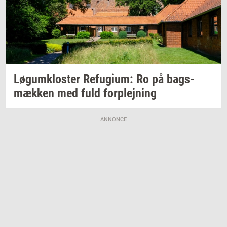
Løgum­klo­ster
Re­fu­gi­um:
Ro på
bags­
mæk­ken
med fuld
for­plej­ning
ANNONCE