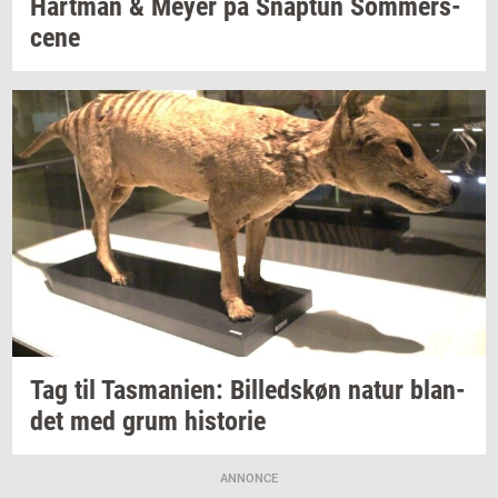
Hart­man
& Meyer på
Snap­tun
Som­mer­s­
ce­ne
Tag til
Tas­ma­ni­en:
Bil­leds­køn
natur
blan­
det
med grum
hi­sto­rie
ANNONCE