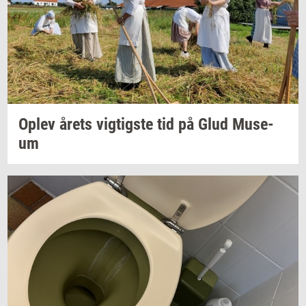
Oplev årets
vig­tig­ste
tid på Glud
Mu­se­
um