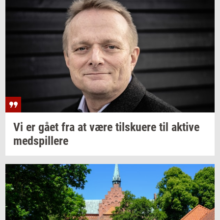
Vi er gået fra at være
til­sku­e­re
til
ak­ti­ve
med­spil­le­re