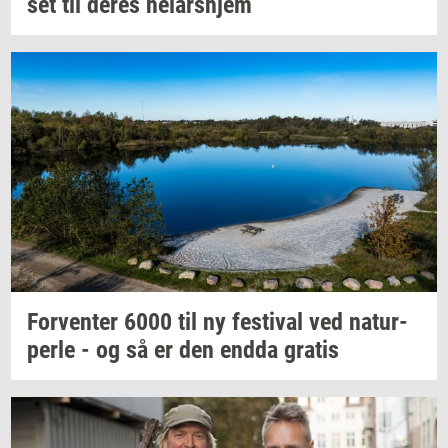
set
til deres
helårs­hjem
For­ven­ter
6000 til ny
festi­val
ved
na­tur­
per­le
- og så er den endda
gra­tis