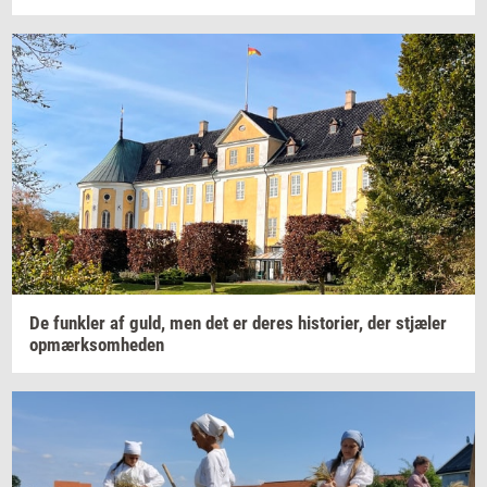
De
funk­ler
af guld, men det er deres
hi­sto­ri­er,
der
stjæ­ler
op­mærk­som­he­den