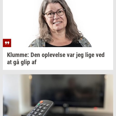
Klum­me:
Den
op­le­vel­se
var jeg lige ved
at gå glip af