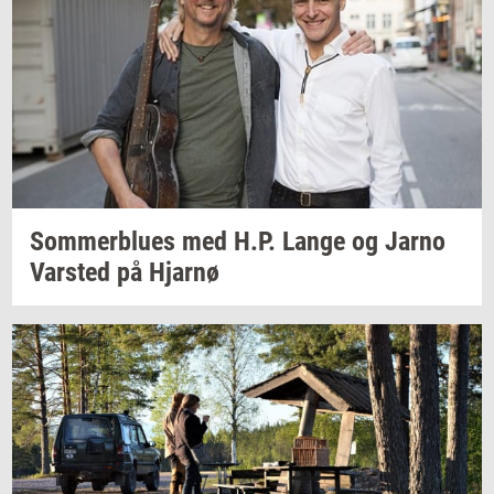
Som­mer­blu­es
med H.P. Lange og Jarno
Var­sted
på
Hjar­nø