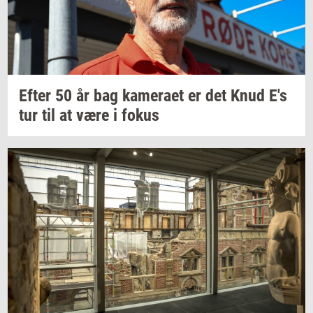
Efter 50 år bag
ka­me­ra­et
er det Knud E's
tur til at være i fokus