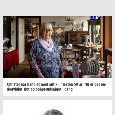
Chri­stel
har
hand­let
med antik i
næ­sten
50 år: Nu er det
en­
de­gyl­digt
slut og
op­hør­s­ud­sal­get
i gang