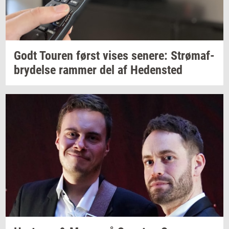
Godt
Tou­ren
først vises
se­ne­re:
Strø­maf­
bry­del­se
ram­mer
del af
He­den­sted