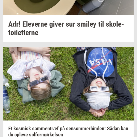
Adr!
Ele­ver­ne
giver sur
smiley
til
sko­le­
toilet­ter­ne
Et
kos­misk
sam­men­træf
på
sen­som­mer­him­len:
Sådan kan
du
op­le­ve
sol­for­mør­kel­sen