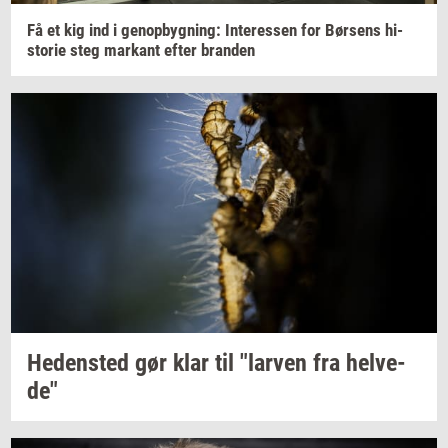
Få et kig ind i
genop­byg­ning:
In­ter­es­sen
for
Bør­sens
hi­
sto­rie
steg
mar­kant
efter
bran­den
He­den­sted
gør klar til
"lar­ven
fra
hel­ve­
de"