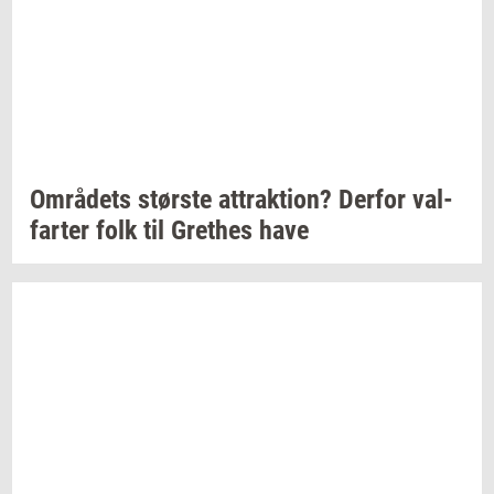
Om­rå­dets
stør­ste
at­trak­tion?
Der­for
val­
far­ter
folk til
Gret­hes
have