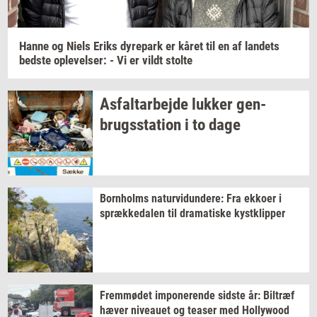
Hanne og Niels Eriks
dy­re­park
er kåret til en af
lan­dets
bed­ste
op­le­vel­ser:
- Vi er vildt
stol­te
As­fal­t­ar­bej­de
luk­ker
gen­
brugs­sta­tion
i to dage
Born­holms
na­tur­vi­dun­de­re:
Fra
ek­ko­er
i
spræk­ke­da­len
til
dra­ma­ti­ske
kyst­klip­per
Frem­mø­det
im­po­ne­ren­de
sid­ste
år:
Bil­træf
hæver
ni­veau­et
og
tea­ser
med
Hol­lywood