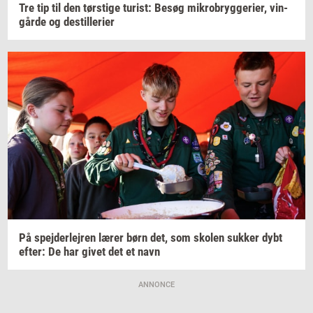
Tre tip til den
tørsti­ge
turist:
Besøg
mi­kro­bryg­ge­ri­er,
vin­
går­de
og
destil­le­ri­er
På
spej­der­lej­ren
lærer børn det, som
sko­len
suk­ker
dybt
efter:
De har givet det et navn
ANNONCE