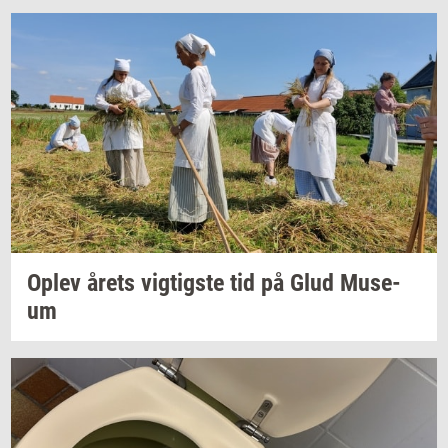
Oplev årets
vig­tig­ste
tid på Glud
Mu­se­
um