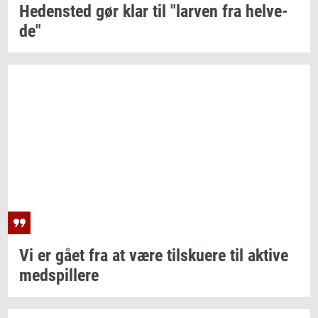
He­den­sted
gør klar til
"lar­ven
fra
hel­ve­
de"
Vi er gået fra at være
til­sku­e­re
til
ak­ti­ve
med­spil­le­re