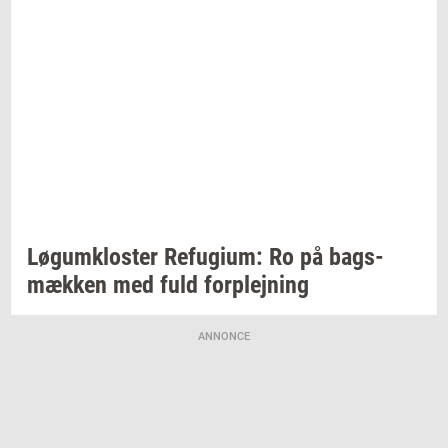
Løgum­klo­ster
Re­fu­gi­um:
Ro på
bags­
mæk­ken
med fuld
for­plej­ning
ANNONCE