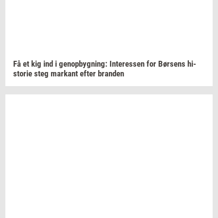
Få et kig ind i
genop­byg­ning:
In­ter­es­sen
for
Bør­sens
hi­
sto­rie
steg
mar­kant
efter
bran­den