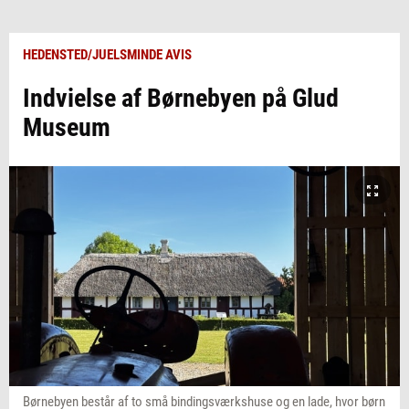
HEDENSTED/JUELSMINDE AVIS
Indvielse af Børnebyen på Glud
Museum
Børnebyen består af to små bindingsværkshuse og en lade, hvor børn