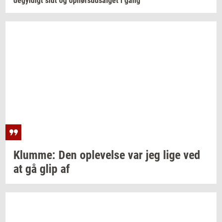
de­gyl­digt
slut og
op­hør­s­ud­sal­get
i gang
Klum­me:
Den
op­le­vel­se
var jeg lige ved
at gå glip af