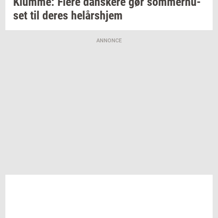
Klum­me: Flere
dan­ske­re
gør
som­mer­hu­
set
til deres
helårs­hjem
ANNONCE