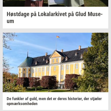
Høst­da­ge
på
Lo­ka­lar­ki­vet
på Glud
Mu­se­
um
De
funk­ler
af guld, men det er deres
hi­sto­ri­er,
der
stjæ­ler
op­mærk­som­he­den