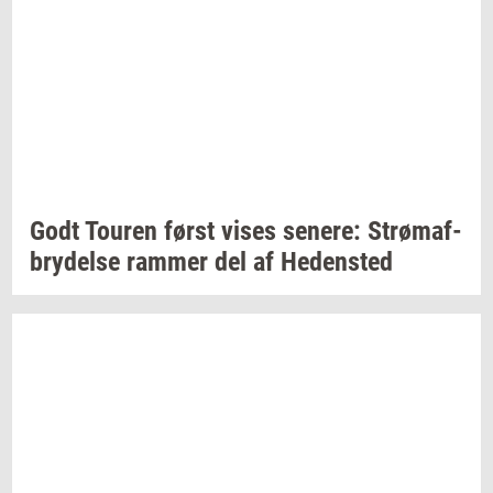
Godt
Tou­ren
først vises
se­ne­re:
Strø­maf­
bry­del­se
ram­mer
del af
He­den­sted