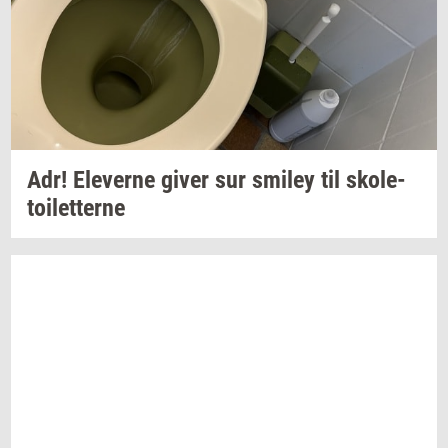
Adr!
Ele­ver­ne
giver sur
smiley
til
sko­le­
toilet­ter­ne