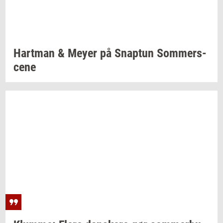
Hart­man
& Meyer på
Snap­tun
Som­mer­s­
ce­ne