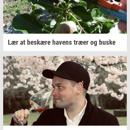
Lær at
be­skæ­re
ha­vens
træer og buske