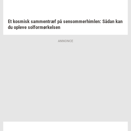
Et
kos­misk
sam­men­træf
på
sen­som­mer­him­len:
Sådan kan
du
op­le­ve
sol­for­mør­kel­sen
ANNONCE