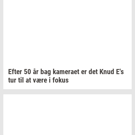
Efter 50 år bag
ka­me­ra­et
er det Knud E's
tur til at være i fokus