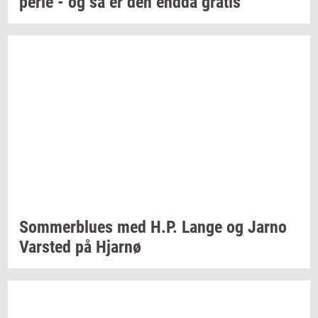
per­le
- og så er den endda
gra­tis
Som­mer­blu­es
med H.P. Lange og Jarno
Var­sted
på
Hjar­nø