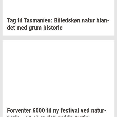
Tag til
Tas­ma­ni­en:
Bil­leds­køn
natur
blan­
det
med grum
hi­sto­rie
For­ven­ter
6000 til ny
festi­val
ved
na­tur­