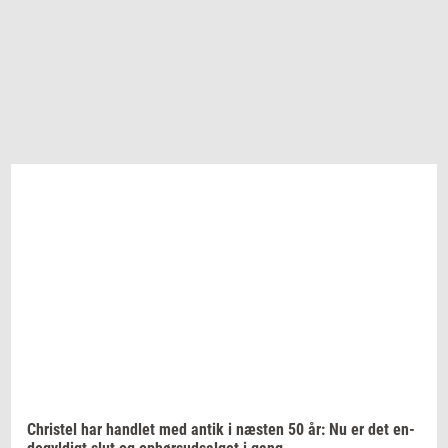
Chri­stel
har
hand­let
med antik i
næ­sten
50 år: Nu er det
en­