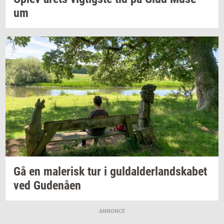
um
Gå en
ma­le­risk
tur i
gul­dal­der­land­ska­bet
ved
Gu­denå­en
ANNONCE