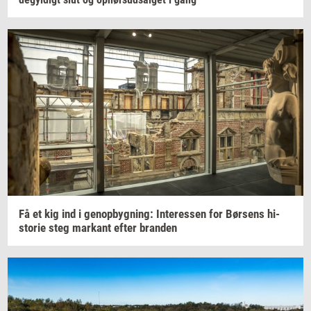
Få et kig ind i
genop­byg­ning:
In­ter­es­sen
for
Bør­sens
hi­
sto­rie
steg
mar­kant
efter
bran­den