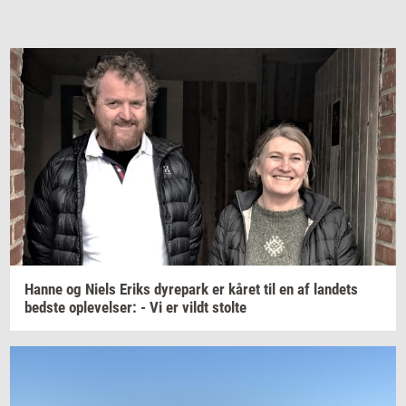
Hanne og Niels Eriks
dy­re­park
er kåret til en af
lan­dets
bed­ste
op­le­vel­ser:
- Vi er vildt
stol­te