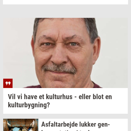
Vil vi have et
kul­tur­hus
- eller blot en
kul­tur­byg­ning?
As­fal­t­ar­bej­de
luk­ker
gen­