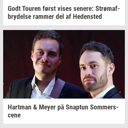
Godt
Tou­ren
først vises
se­ne­re:
Strø­maf­
bry­del­se
ram­mer
del af
He­den­sted
Hart­man
& Meyer på
Snap­tun
Som­mer­s­
ce­ne