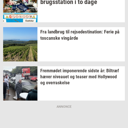
brugs­sta­tion
i to dage
Fra
land­brug
til
rej­se­desti­na­tion:
Ferie på
toscan­ske
vin­går­de
Frem­mø­det
im­po­ne­ren­de
sid­ste
år:
Bil­træf
hæver
ni­veau­et
og
tea­ser
med
Hol­lywood
og
over­ra­skel­se
ANNONCE