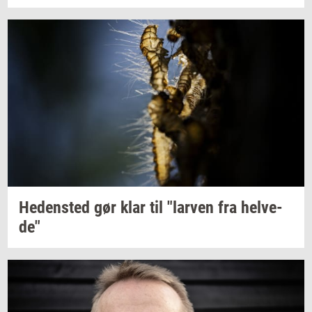
He­den­sted
gør klar til
"lar­ven
fra
hel­ve­
de"