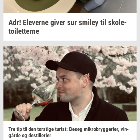
Adr!
Ele­ver­ne
giver sur
smiley
til
sko­le­
toilet­ter­ne
Tre tip til den
tørsti­ge
turist:
Besøg
mi­kro­bryg­ge­ri­er,
vin­
går­de
og
destil­le­ri­er