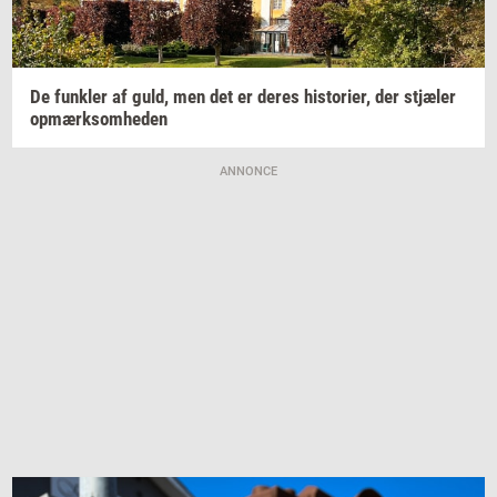
De
funk­ler
af guld, men det er deres
hi­sto­ri­er,
der
stjæ­ler
op­mærk­som­he­den
ANNONCE