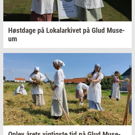
Høst­da­ge
på
Lo­ka­lar­ki­vet
på Glud
Mu­se­
um
Oplev årets
vig­tig­ste
tid på Glud
Mu­se­