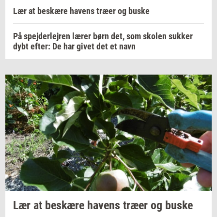
Lær at beskære havens træer og buske
På spejderlejren lærer børn det, som skolen sukker
dybt efter: De har givet det et navn
Lær at
be­skæ­re
ha­vens
træer og buske