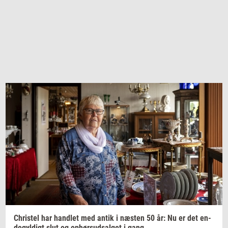
Chri­stel
har
hand­let
med antik i
næ­sten
50 år: Nu er det
en­
de­gyl­digt
slut og
op­hør­s­ud­sal­get
i gang