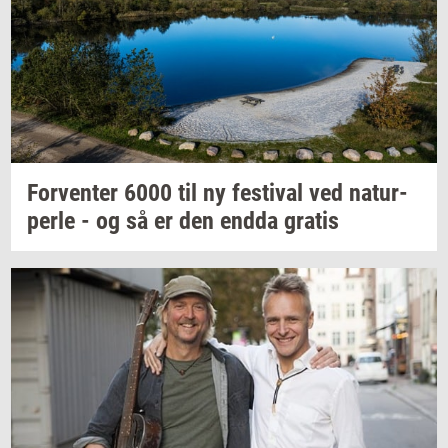
For­ven­ter
6000 til ny
festi­val
ved
na­tur­
per­le
- og så er den endda
gra­tis