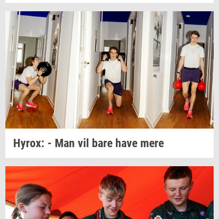
Hyrox:
- Man vil bare have mere