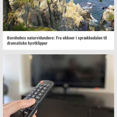
Born­holms
na­tur­vi­dun­de­re:
Fra
ek­ko­er
i
spræk­ke­da­len
til
dra­ma­ti­ske
kyst­klip­per