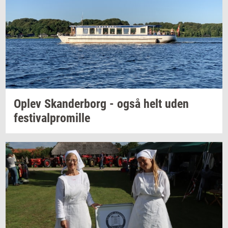
Oplev
Skan­der­borg
- også helt uden
festi­val­pro­mil­le