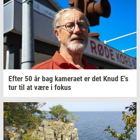
Efter 50 år bag
ka­me­ra­et
er det Knud E's
tur til at være i fokus