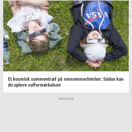
Et
kos­misk
sam­men­træf
på
sen­som­mer­him­len:
Sådan kan
du
op­le­ve
sol­for­mør­kel­sen
ANNONCE