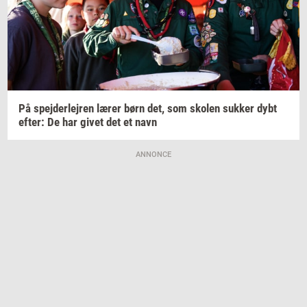
På
spej­der­lej­ren
lærer børn det, som
sko­len
suk­ker
dybt
efter:
De har givet det et navn
ANNONCE