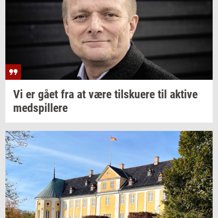
Vi er gået fra at være
til­sku­e­re
til
ak­ti­ve
med­spil­le­re