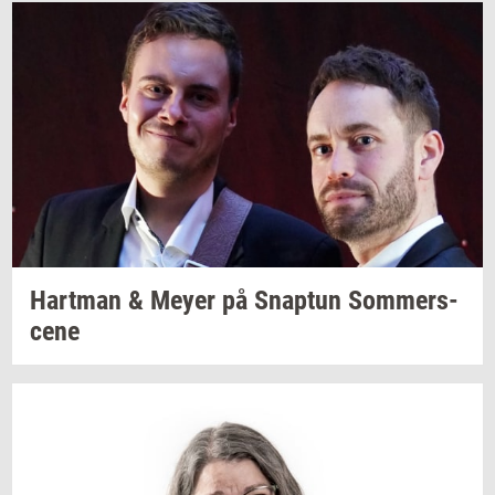
Hart­man
& Meyer på
Snap­tun
Som­mer­s­
ce­ne