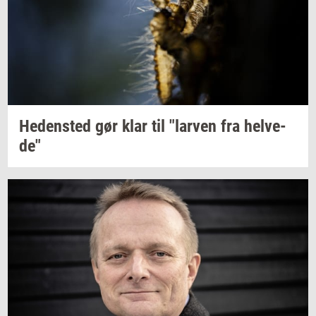
He­den­sted
gør klar til
"lar­ven
fra
hel­ve­
de"