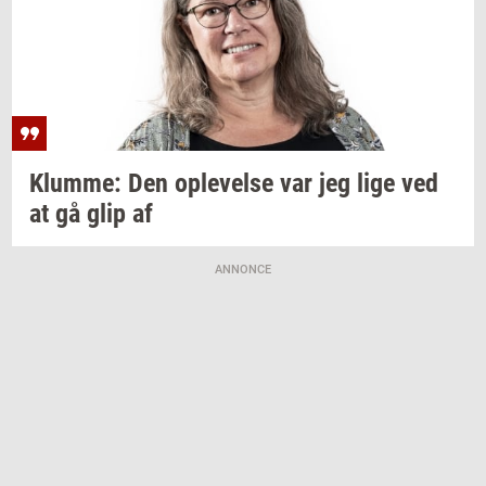
Klum­me:
Den
op­le­vel­se
var jeg lige ved
at gå glip af
ANNONCE