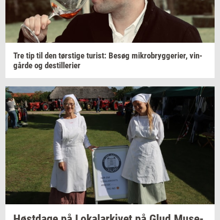
Tre tip til den
tørsti­ge
turist:
Besøg
mi­kro­bryg­ge­ri­er,
vin­
går­de
og
destil­le­ri­er
Høst­da­ge
på
Lo­ka­lar­ki­vet
på Glud
Mu­se­