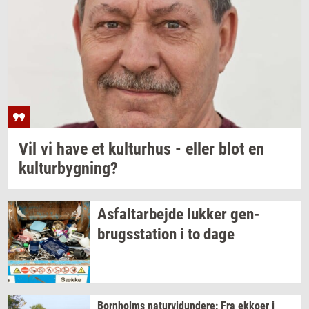
Vil vi have et
kul­tur­hus
- eller blot en
kul­tur­byg­ning?
As­fal­t­ar­bej­de
luk­ker
gen­
brugs­sta­tion
i to dage
Born­holms
na­tur­vi­dun­de­re:
Fra
ek­ko­er
i