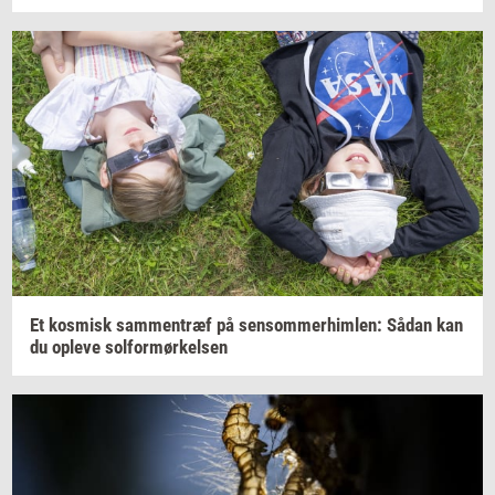
Et
kos­misk
sam­men­træf
på
sen­som­mer­him­len:
Sådan kan
du
op­le­ve
sol­for­mør­kel­sen