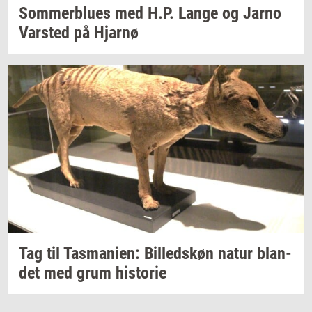
Som­mer­blu­es
med H.P. Lange og Jarno
Var­sted
på
Hjar­nø
Tag til
Tas­ma­ni­en:
Bil­leds­køn
natur
blan­
det
med grum
hi­sto­rie