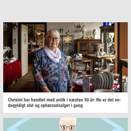
Chri­stel
har
hand­let
med antik i
næ­sten
50 år: Nu er det
en­
de­gyl­digt
slut og
op­hør­s­ud­sal­get
i gang