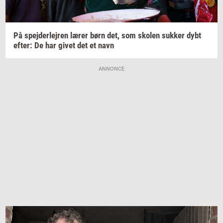
På
spej­der­lej­ren
lærer børn det, som
sko­len
suk­ker
dybt
efter:
De har givet det et navn
ANNONCE