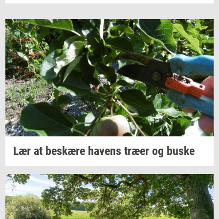
Lær at
be­skæ­re
ha­vens
træer og buske