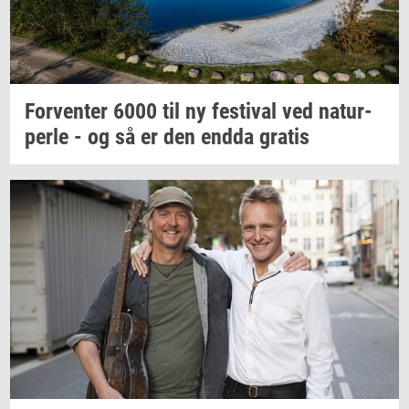
For­ven­ter
6000 til ny
festi­val
ved
na­tur­
per­le
- og så er den endda
gra­tis