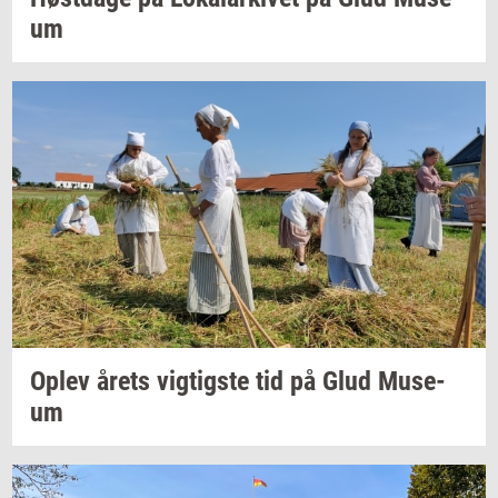
um
Oplev årets
vig­tig­ste
tid på Glud
Mu­se­
um