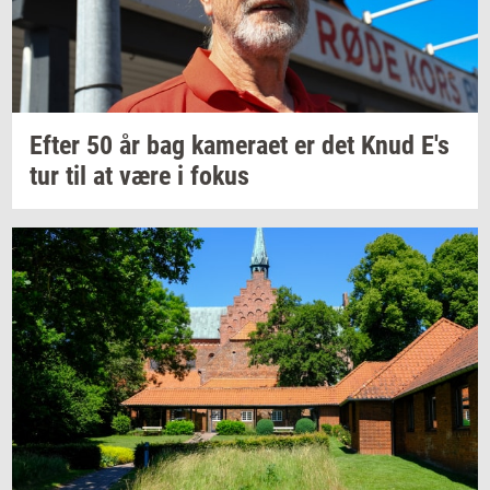
Efter 50 år bag
ka­me­ra­et
er det Knud E's
tur til at være i fokus