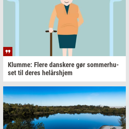
Klum­me: Flere
dan­ske­re
gør
som­mer­hu­
set
til deres
helårs­hjem