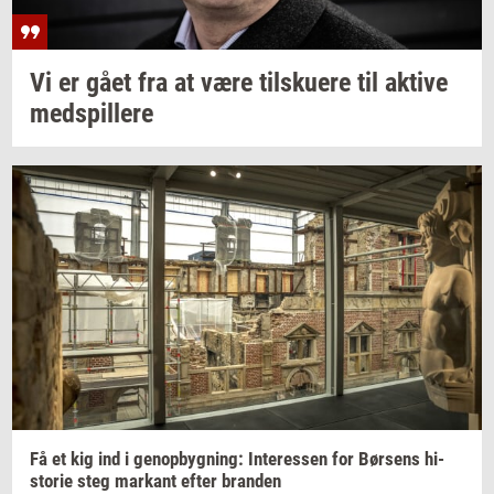
Vi er gået fra at være
til­sku­e­re
til
ak­ti­ve
med­spil­le­re
Få et kig ind i
genop­byg­ning:
In­ter­es­sen
for
Bør­sens
hi­
sto­rie
steg
mar­kant
efter
bran­den