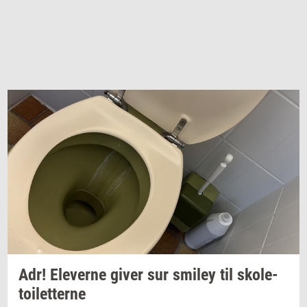
Adr!
Ele­ver­ne
giver sur
smiley
til
sko­le­
toilet­ter­ne