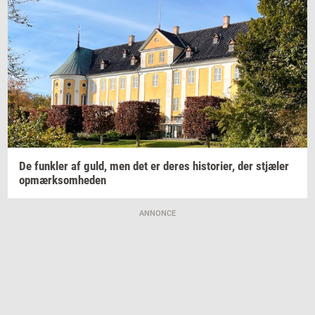
De
funk­ler
af guld, men det er deres
hi­sto­ri­er,
der
stjæ­ler
op­mærk­som­he­den
ANNONCE