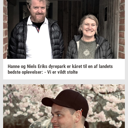
Hanne og Niels Eriks
dy­re­park
er kåret til en af
lan­dets
bed­ste
op­le­vel­ser:
- Vi er vildt
stol­te