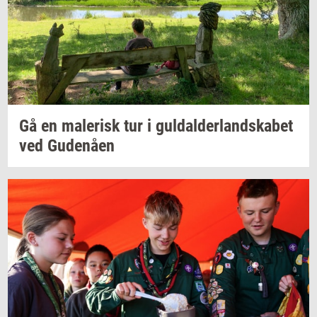
Gå en
ma­le­risk
tur i
gul­dal­der­land­ska­bet
ved
Gu­denå­en