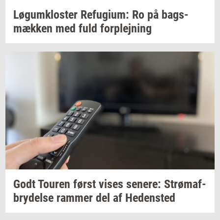
Løgum­klo­ster
Re­fu­gi­um:
Ro på
bags­
mæk­ken
med fuld
for­plej­ning
Godt
Tou­ren
først vises
se­ne­re:
Strø­maf­
bry­del­se
ram­mer
del af
He­den­sted