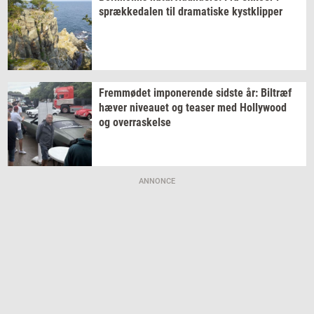
spræk­ke­da­len
til
dra­ma­ti­ske
kyst­klip­per
Frem­mø­det
im­po­ne­ren­de
sid­ste
år:
Bil­træf
hæver
ni­veau­et
og
tea­ser
med
Hol­lywood
og
over­ra­skel­se
ANNONCE