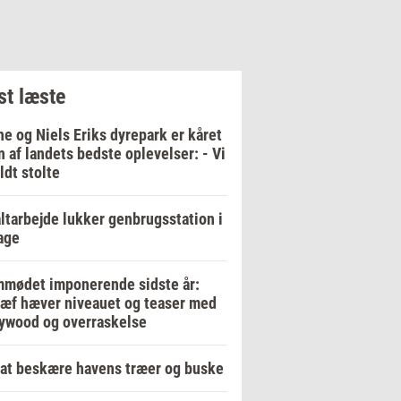
t læste
e og Niels Eriks dyrepark er kåret
en af landets bedste oplevelser: - Vi
ildt stolte
ltarbejde lukker genbrugsstation i
age
mødet imponerende sidste år:
ræf hæver niveauet og teaser med
ywood og overraskelse
at beskære havens træer og buske