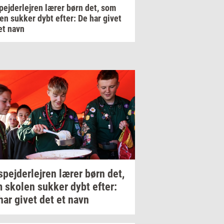
pejderlejren lærer børn det, som
en sukker dybt efter: De har givet
et navn
spej­der­lej­ren
lærer børn det,
m
sko­len
suk­ker
dybt
efter:
har givet det et navn