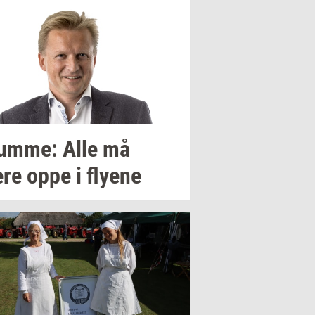
um­me:
Alle må
re oppe i
fly­e­ne