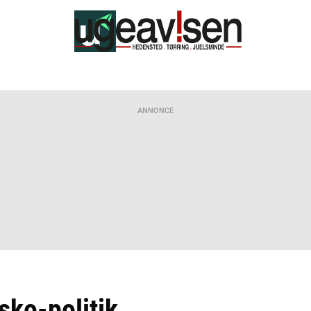
ANNONCE
tsko-politik