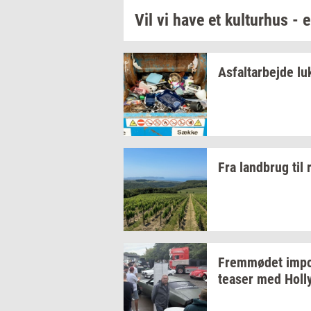
Vil vi have et
kul­tur­hus
- e
As­fal­t­ar­bej­de
lu
Fra
land­brug
til
Frem­mø­det
im­po
tea­ser
med
Hol­