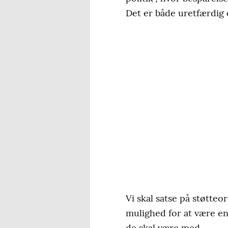
Det er både uretfærdig 
Vi skal satse på støtteo
mulighed for at være e
de skal være med.