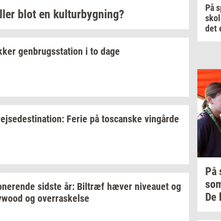
På s
ller blot en
kul­tur­byg­ning?
skol
det 
k­ker
gen­brugs­sta­tion
i to dage
rej­se­desti­na­tion:
Ferie på
toscan­ske
vin­går­de
På
so
­ne­ren­de
sid­ste
år:
Bil­træf
hæver
ni­veau­et
og
De 
lywood
og
over­ra­skel­se