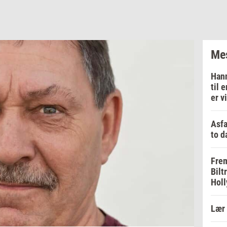
Mes
Hann
til 
er v
Asfa
to d
Frem
Bilt
Holl
Lær 