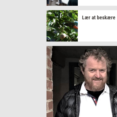
Lær at
be­skæ­re