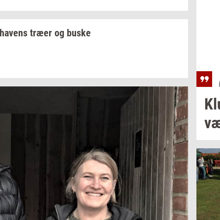
ha­vens
træer og buske
Kl
væ