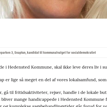
parken 3, Snaptun, kandidat til kommunalvalget for socialdemokratiet
e i Hedensted Kommune, skal ikke leve deres liv i su
er lige så meget en del af vores lokalsamfund, som 
, gå til fritidsaktiviteter, rejser, handle i de lokale but
is bliver mange handicappede i Hedensted Kommune fa
er og komplekse sagsbehandlingstider går forud for ud