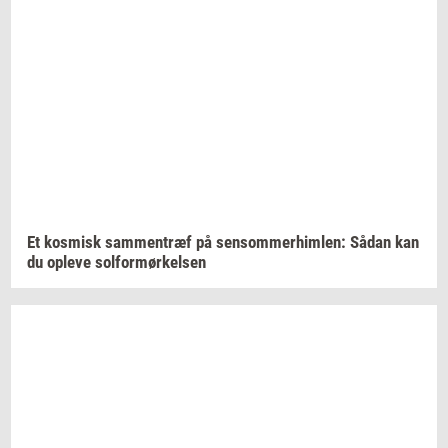
Et
kos­misk
sam­men­træf
på
sen­som­mer­him­len:
Sådan kan
du
op­le­ve
sol­for­mør­kel­sen