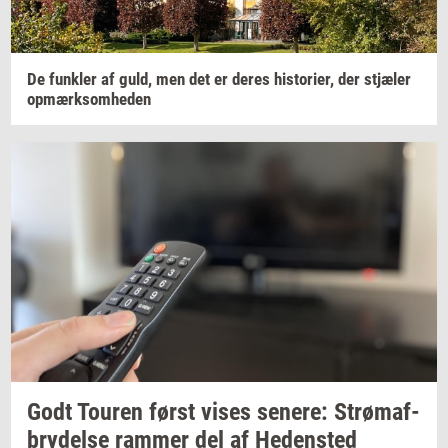
De
funk­ler
af guld, men det er deres
hi­sto­ri­er,
der
stjæ­ler
op­mærk­som­he­den
Godt
Tou­ren
først vises
se­ne­re:
Strø­maf­
bry­del­se
ram­mer
del af
He­den­sted