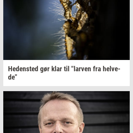
He­den­sted
gør klar til
"lar­ven
fra
hel­ve­
de"