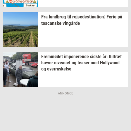
Fra
land­brug
til
rej­se­desti­na­tion:
Ferie på
toscan­ske
vin­går­de
Frem­mø­det
im­po­ne­ren­de
sid­ste
år:
Bil­træf
hæver
ni­veau­et
og
tea­ser
med
Hol­lywood
og
over­ra­skel­se
ANNONCE