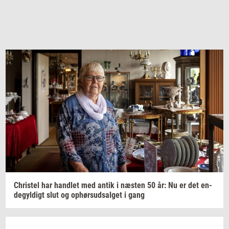
Chri­stel
har
hand­let
med antik i
næ­sten
50 år: Nu er det
en­
de­gyl­digt
slut og
op­hør­s­ud­sal­get
i gang