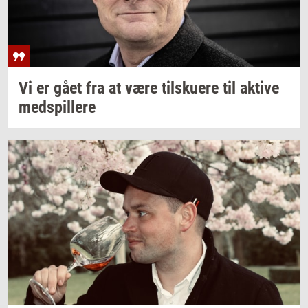
Vi er gået fra at være
til­sku­e­re
til
ak­ti­ve
med­spil­le­re