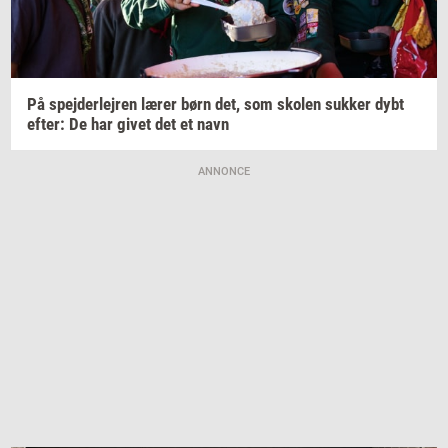
På
spej­der­lej­ren
lærer børn det, som
sko­len
suk­ker
dybt
efter:
De har givet det et navn
ANNONCE