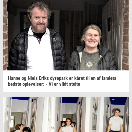
Hanne og Niels Eriks
dy­re­park
er kåret til en af
lan­dets
bed­ste
op­le­vel­ser:
- Vi er vildt
stol­te