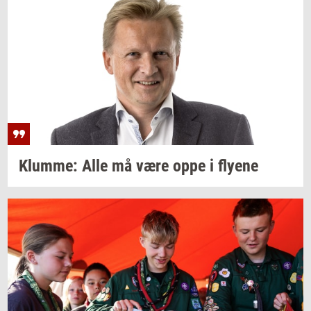
Klum­me:
Alle må være oppe i
fly­e­ne