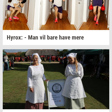
Hyrox:
- Man vil bare have mere