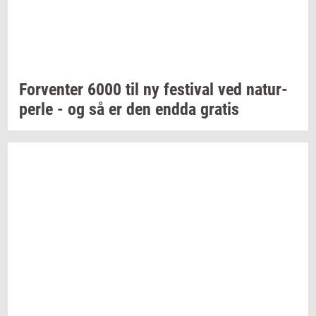
For­ven­ter
6000 til ny
festi­val
ved
na­tur­
per­le
- og så er den endda
gra­tis