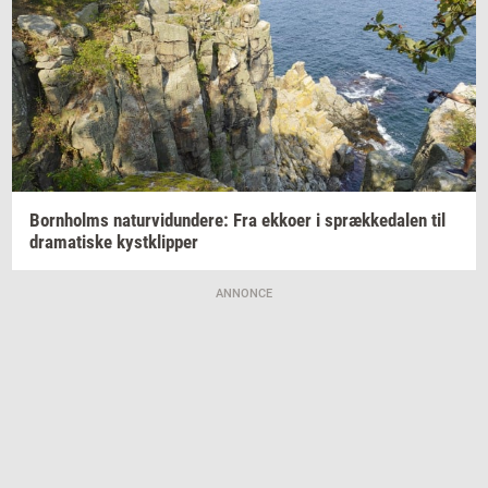
Born­holms
na­tur­vi­dun­de­re:
Fra
ek­ko­er
i
spræk­ke­da­len
til
dra­ma­ti­ske
kyst­klip­per
ANNONCE