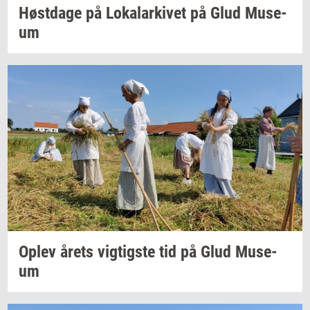
Høst­da­ge
på
Lo­ka­lar­ki­vet
på Glud
Mu­se­
um
Oplev årets
vig­tig­ste
tid på Glud
Mu­se­
um