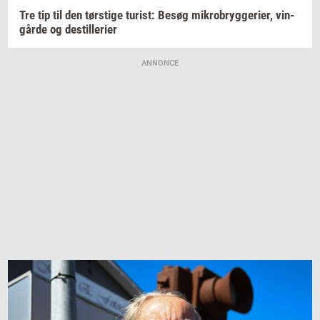
Tre tip til den
tørsti­ge
turist:
Besøg
mi­kro­bryg­ge­ri­er,
vin­
går­de
og
destil­le­ri­er
ANNONCE