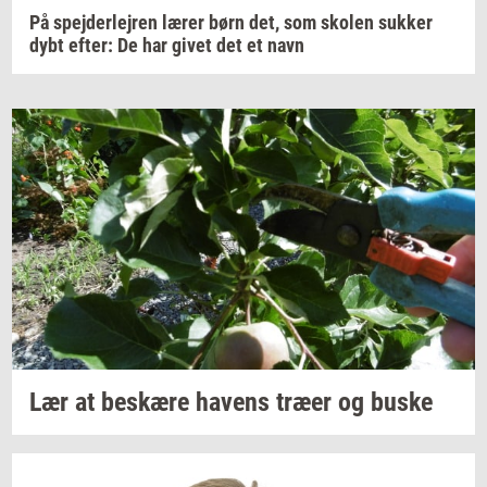
På spejderlejren lærer børn det, som skolen sukker
dybt efter: De har givet det et navn
Lær at
be­skæ­re
ha­vens
træer og buske