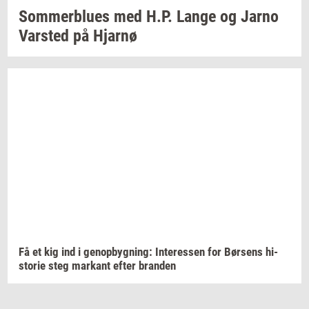
Som­mer­blu­es
med H.P. Lange og Jarno
Var­sted
på
Hjar­nø
Få et kig ind i
genop­byg­ning:
In­ter­es­sen
for
Bør­sens
hi­
sto­rie
steg
mar­kant
efter
bran­den