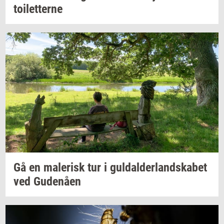
toilet­ter­ne
Gå en
ma­le­risk
tur i
gul­dal­der­land­ska­bet
ved
Gu­denå­en