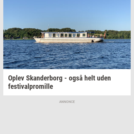
Oplev
Skan­der­borg
- også helt uden
festi­val­pro­mil­le
ANNONCE