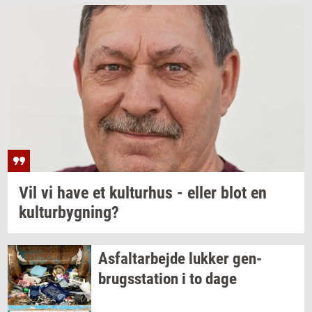
Vil vi have et
kul­tur­hus
- eller blot en
kul­tur­byg­ning?
As­fal­t­ar­bej­de
luk­ker
gen­
brugs­sta­tion
i to dage