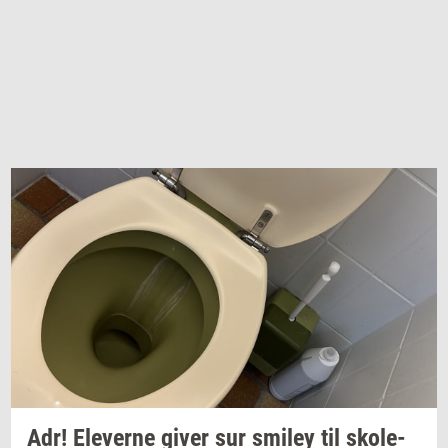
Adr!
Ele­ver­ne
giver sur
smiley
til
sko­le­