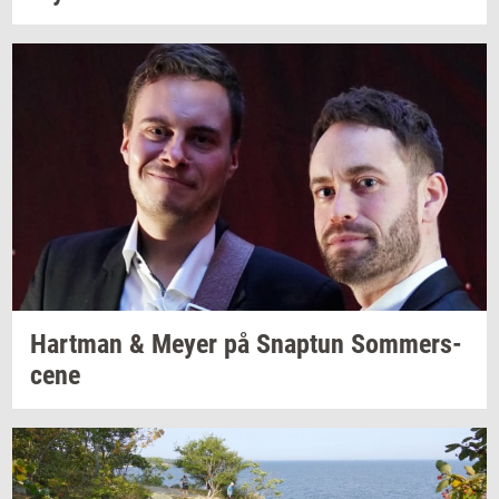
Hart­man
& Meyer på
Snap­tun
Som­mer­s­
ce­ne