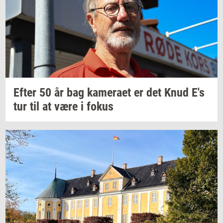
Efter 50 år bag
ka­me­ra­et
er det Knud E's
tur til at være i fokus