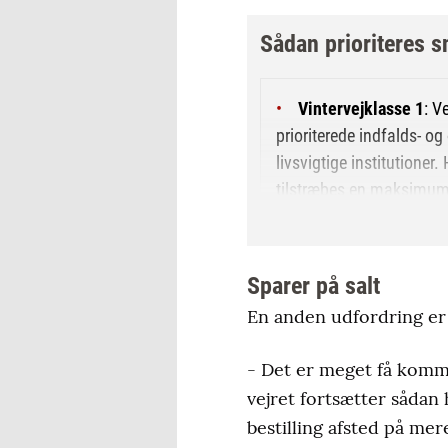
Sådan prioriteres 
Vintervejklasse 1
: V
prioriterede indfalds- o
livsvigtige institutioner
tilstræbes en maksimumti
Vintervejklasse 2:
Ve
bysamfund eller kvarterer
Sparer på salt
snerydning på alle tider
En anden udfordring er 
ved snefald og fygning 
Vintervejklasse 3
: L
- Det er meget få kommu
veje på landet, samt p-p
vejret fortsætter sådan
tillader det, og kun i t
bestilling afsted på mer
glatføre på fem timer, v