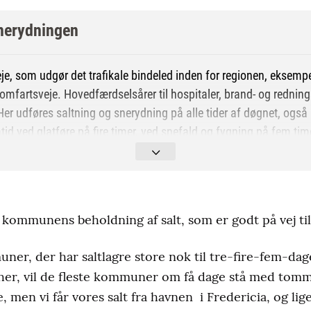
snerydningen
eje, som udgør det trafikale bindeled inden for regionen, eksemp
g omfartsveje. Hovedfærdselsårer til hospitaler, brand- og redni
. Her udføres saltning og snerydning på alle tider af døgnet, også
d ved glatføre på fire timer, ved snefald og fygning på fem tim
je, som udgør bindeleddet mellem gennemfartsveje og lokalveje,
 i større byer, samt fordelingsveje i industri- og boligområder. 
 af døgnet, også præventivt. Der tilstræbes en maksimumtid ved gl
kommunens beholdning af salt, som er godt på vej til 
på fem timer.
okalveje og pladser, som har betydning for afviklig af den lokale t
ner, der har saltlagre store nok til tre-fire-fem-dag
ladser og lign. Her udføres saltning og senrydning, når indsatse
 her, vil de fleste kommuner om få dage stå med tomm
idsrummet hverdage 3-22, lørdage og helligdage 5-12. Der tilstr
e, men vi får vores salt fra havnen i Fredericia, og lig
ed snefald og fygning på seks timer.