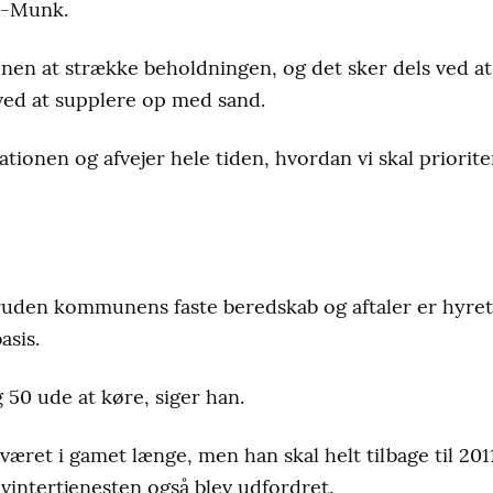
et-Munk.
je til enkeltbruger-områder og mindre boligveje samt veje på lan
n at strække beholdningen, og det sker dels ved at 
svej, og kun i det omfang de øvrige opgaver tillader det. Hvis v
 ved at supplere op med sand.
 16, fredage til 12.
ationen og afvejer hele tiden, hvordan vi skal priorit
mmune
oruden kommunens faste beredskab og aftaler er hyret
sis.
 50 ude at køre, siger han.
ret i gamet længe, men han skal helt tilbage til 201
 vintertjenesten også blev udfordret.