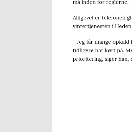
må inden for reglerne.
Alligevel er telefonen
vintertjenesten i Hed
- Jeg får mange opkald f
tidligere har kørt på. M
prioritering, siger han