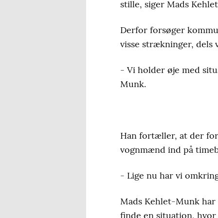
stille, siger Mads Kehl
Vintervejklasse 4:
Ve
Derfor forsøger kommune
sneryddes kun undtagelse
visse strækninger, dels
kun på hverdage fra 7 til
- Vi holder øje med situ
Kilde: Hedensted Ko
Munk.
Han fortæller, at der f
vognmænd ind på timeba
- Lige nu har vi omkring
Mads Kehlet-Munk har væ
finde en situation, hvor