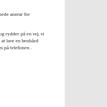
nede ansvar for
og rydder på en vej, vi
l at lave en benhård
m på telefonen .