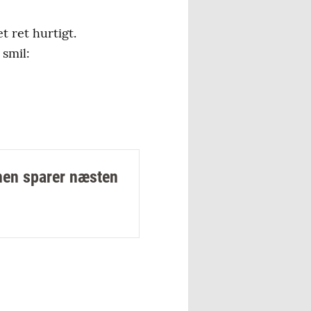
et ret hurtigt.
 smil:
nen sparer næsten