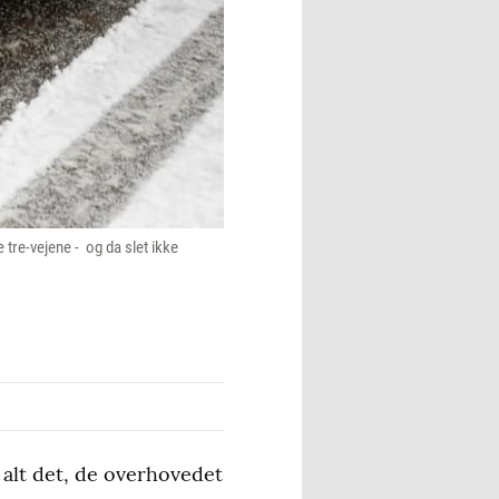
e tre-vejene - og da slet ikke
 alt det, de overhovedet