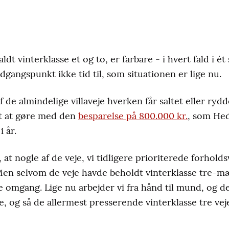
aldt vinterklasse et og to, er farbare - i hvert fald i é
gangspunkt ikke tid til, som situationen er lige nu.
 de almindelige villaveje hverken får saltet eller rydd
t at gøre med den
besparelse på 800.000 kr.
, som He
i år.
at nogle af de veje, vi tidligere prioriterede forhold
Men selvom de veje havde beholdt vinterklasse tre-mærk
omgang. Lige nu arbejder vi fra hånd til mund, og der
je, og så de allermest presserende vinterklasse tre ve