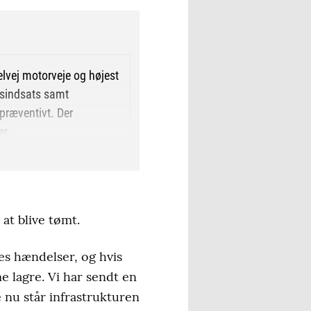
elvej motorveje og højest
ngsindsats samt
 præventivt. Der
er.
 fx veje mellem enkelte
Her udføres saltning og
atføre på fire timer,
at blive tømt.
rafik, fx boligveje og
es hændelser, og hvis
n på klasse 1 og 2 veje
e lagre. Vi har sendt en
æbes en maksimumtid ved
e nu står infrastrukturen