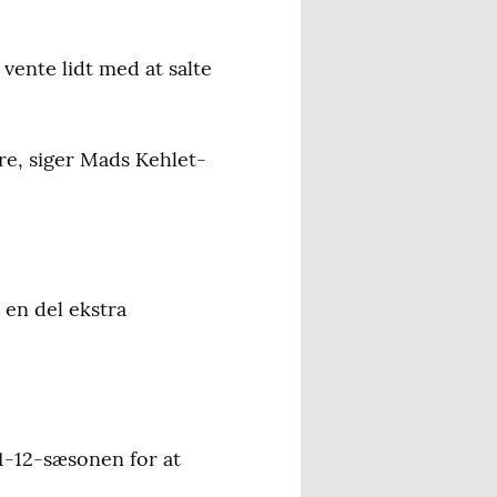
det. Her saltes og
vente lidt med at salte
intertjeneste udføres, så
ere, siger Mads Kehlet-
 en del ekstra
1-12-sæsonen for at