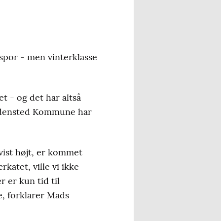
t spor - men vinterklasse
et - og det har altså
densted Kommune har
svist højt, er kommet
atet, ville vi ikke
 er kun tid til
je, forklarer Mads