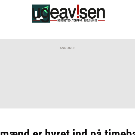
ANNONCE
mænd er hyret ind på timeba