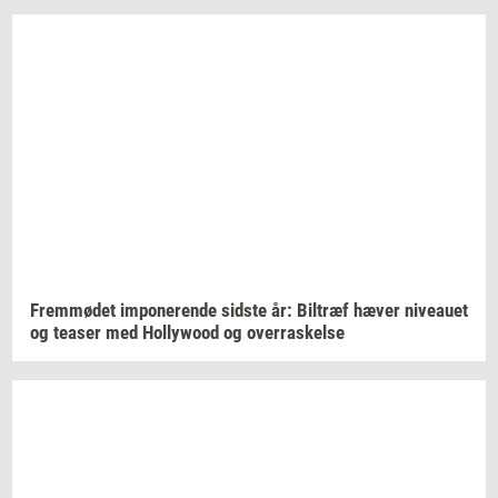
Frem­mø­det
im­po­ne­ren­de
sid­ste
år:
Bil­træf
hæver
ni­veau­et
og
tea­ser
med
Hol­lywood
og
over­ra­skel­se