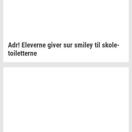
Adr!
Ele­ver­ne
giver sur
smiley
til
sko­le­
toilet­ter­ne