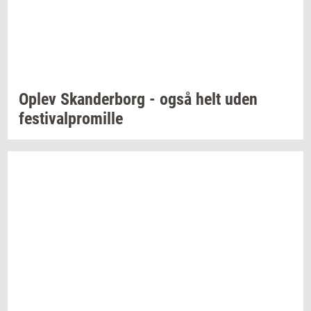
Oplev
Skan­der­borg
- også helt uden
festi­val­pro­mil­le