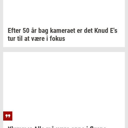
Efter 50 år bag
ka­me­ra­et
er det Knud E's
tur til at være i fokus