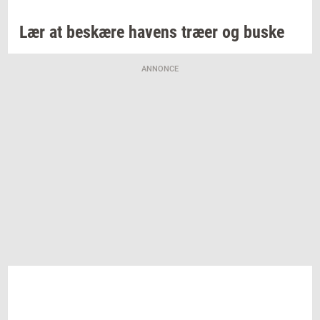
Lær at
be­skæ­re
ha­vens
træer og buske
ANNONCE