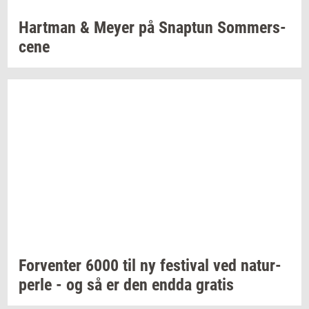
Hart­man
& Meyer på
Snap­tun
Som­mer­s­
ce­ne
For­ven­ter
6000 til ny
festi­val
ved
na­tur­
per­le
- og så er den endda
gra­tis