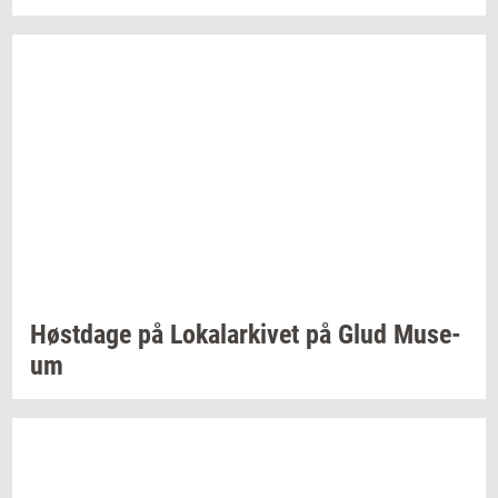
Høst­da­ge
på
Lo­ka­lar­ki­vet
på Glud
Mu­se­
um