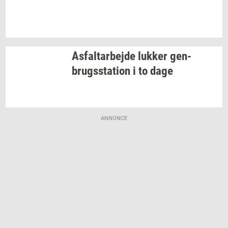
As­fal­t­ar­bej­de
luk­ker
gen­
brugs­sta­tion
i to dage
ANNONCE