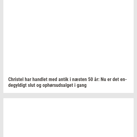
Chri­stel
har
hand­let
med antik i
næ­sten
50 år: Nu er det
en­
de­gyl­digt
slut og
op­hør­s­ud­sal­get
i gang