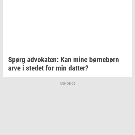
Spørg
ad­vo­ka­ten:
Kan mine
bør­ne­børn
arve i
ste­det
for min
dat­ter?
ANNONCE