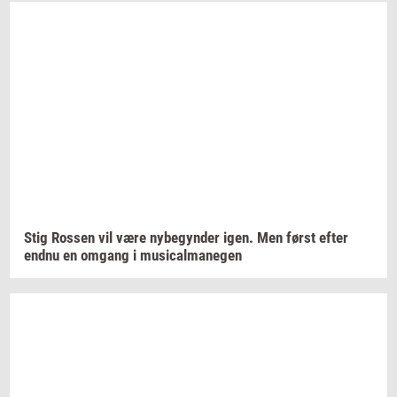
Stig
Ros­sen
vil være
ny­be­gyn­der
igen. Men først efter
endnu en
om­gang
i
mu­si­cal­ma­ne­gen