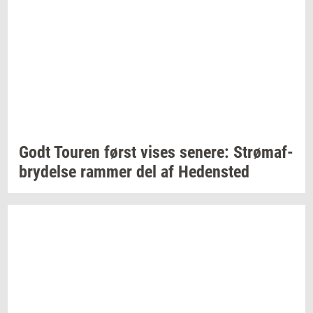
Godt
Tou­ren
først vises
se­ne­re:
Strø­maf­
bry­del­se
ram­mer
del af
He­den­sted