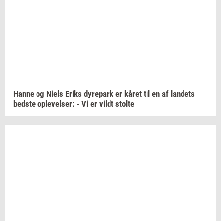
Hanne og Niels Eriks
dy­re­park
er kåret til en af
lan­dets
bed­ste
op­le­vel­ser:
- Vi er vildt
stol­te