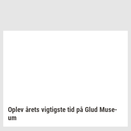
Oplev årets
vig­tig­ste
tid på Glud
Mu­se­
um