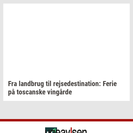
Fra
land­brug
til
rej­se­desti­na­tion:
Ferie
på
toscan­ske
vin­går­de