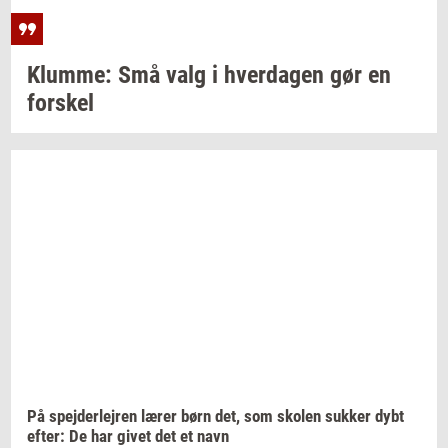
Klum­me:
Små valg i
hver­da­gen
gør en
for­skel
På
spej­der­lej­ren
lærer børn det, som
sko­len
suk­ker
dybt
efter:
De har givet det et navn