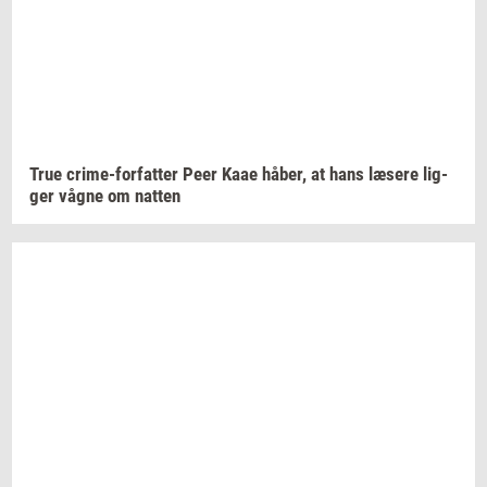
True
crime-​forfatter
Peer Kaae
håber,
at hans
læ­se­re
lig­
ger
vågne om
nat­ten