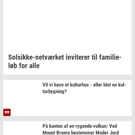
Solsikke-​netværket
in­vi­te­rer
til
fa­mi­li­e­
løb
for alle
Vil vi have et
kul­tur­hus
- eller blot en
kul­
tur­byg­ning?
På
kan­ten
af en
ry­gen­de
vulkan:
Ved
Mount Bromo
be­stem­mer
Moder Jord