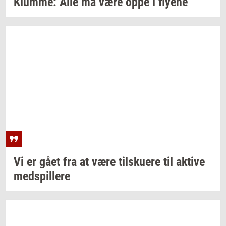
Klum­me:
Alle må være oppe i
fly­e­ne
Vi er gået fra at være
til­sku­e­re
til
ak­ti­ve
med­spil­le­re