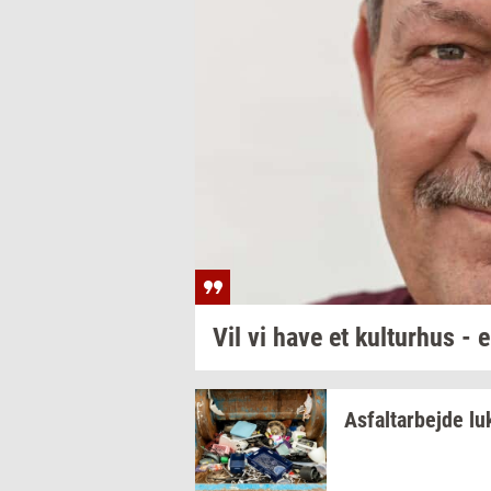
Vil vi have et
kul­tur­hus
- e
As­fal­t­ar­bej­de
lu