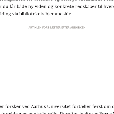
r du får både ny viden og konkrete redskaber til hverd
lding via bibliotekets hjemmeside.
ARTIKLEN FORTSÆTTER EFTER ANNONCEN
er forsker ved Aarhus Universitet fortæller først om 
m forældrenes centrale rolle. Derefter inviterer Børns