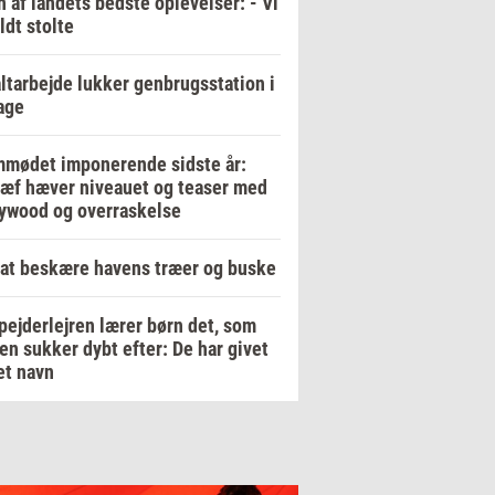
en af landets bedste oplevelser: - Vi
ildt stolte
ltarbejde lukker genbrugsstation i
age
mødet imponerende sidste år:
ræf hæver niveauet og teaser med
ywood og overraskelse
at beskære havens træer og buske
pejderlejren lærer børn det, som
en sukker dybt efter: De har givet
et navn