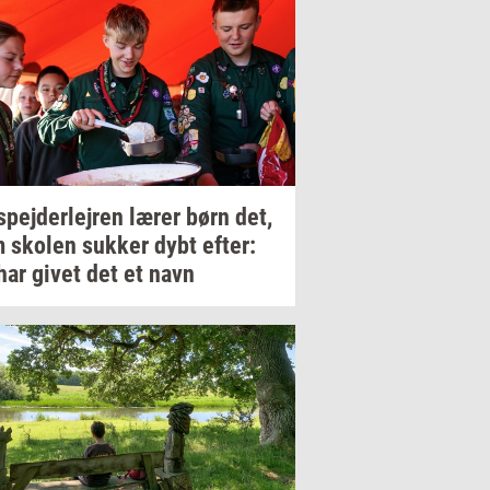
spej­der­lej­ren
lærer børn det,
m
sko­len
suk­ker
dybt
efter:
har givet det et navn