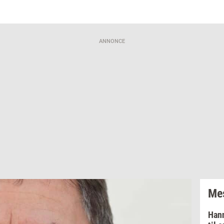
ANNONCE
Mes
Hann