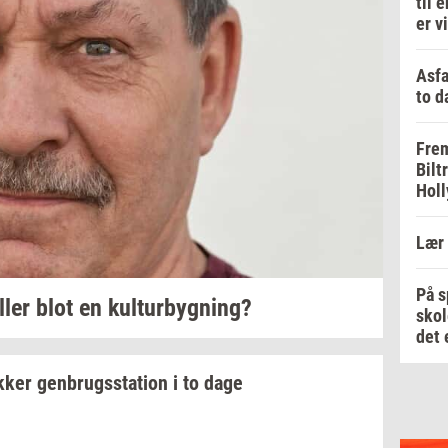
til 
er v
Asfa
to d
Frem
Bilt
Holl
Lær 
På s
ller blot en
kul­tur­byg­ning?
skol
det 
k­ker
gen­brugs­sta­tion
i to dage