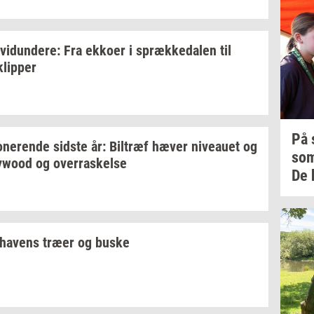
­vi­dun­de­re:
Fra
ek­ko­er
i
spræk­ke­da­len
til
klip­per
På
­ne­ren­de
sid­ste
år:
Bil­træf
hæver
ni­veau­et
og
so
lywood
og
over­ra­skel­se
De 
ha­vens
træer og buske