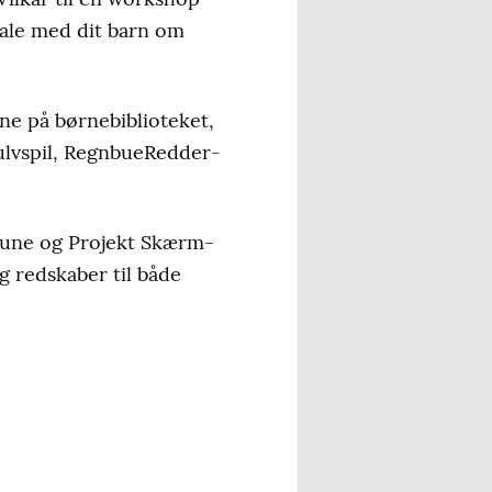
tale med dit barn om
ene på børnebiblioteket,
ulvspil, RegnbueRedder-
mune og Projekt Skærm-
g redskaber til både