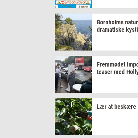
Born­holms
na­tur
dra­ma­ti­ske
kyst­
Frem­mø­det
im­po
tea­ser
med
Hol­
Lær at
be­skæ­re