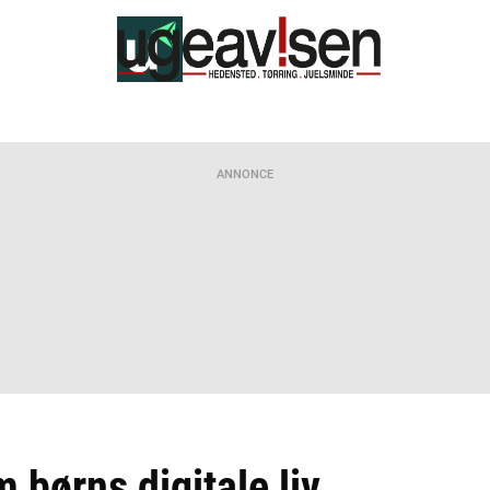
ANNONCE
børns digitale liv