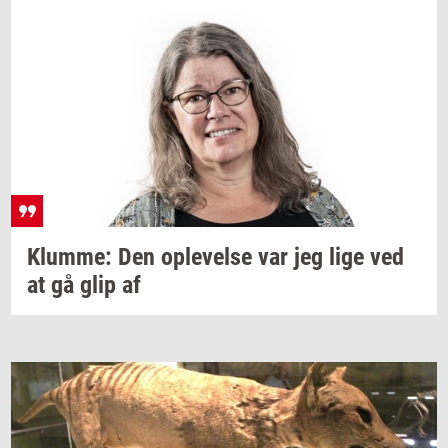
Klum­me:
Den
op­le­vel­se
var jeg lige ved
at gå glip af