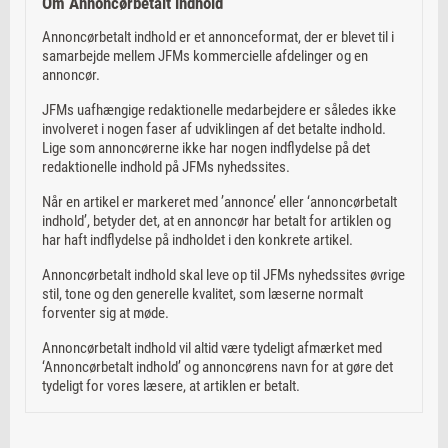
Om Annoncørbetalt indhold
Annoncørbetalt indhold er et annonceformat, der er blevet til i
samarbejde mellem JFMs kommercielle afdelinger og en
annoncør.
JFMs uafhængige redaktionelle medarbejdere er således ikke
involveret i nogen faser af udviklingen af det betalte indhold.
Lige som annoncørerne ikke har nogen indflydelse på det
redaktionelle indhold på JFMs nyhedssites.
Når en artikel er markeret med ’annonce’ eller ‘annoncørbetalt
indhold’, betyder det, at en annoncør har betalt for artiklen og
har haft indflydelse på indholdet i den konkrete artikel.
Annoncørbetalt indhold skal leve op til JFMs nyhedssites øvrige
stil, tone og den generelle kvalitet, som læserne normalt
forventer sig at møde.
Annoncørbetalt indhold vil altid være tydeligt afmærket med
‘Annoncørbetalt indhold’ og annoncørens navn for at gøre det
tydeligt for vores læsere, at artiklen er betalt.