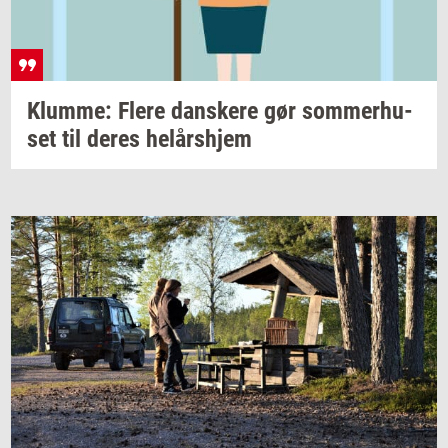
Klum­me: Flere
dan­ske­re
gør
som­mer­hu­
set
til deres
helårs­hjem