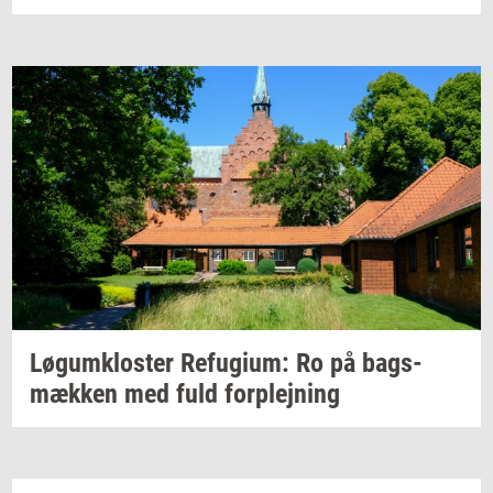
Løgum­klo­ster
Re­fu­gi­um:
Ro på
bags­
mæk­ken
med fuld
for­plej­ning