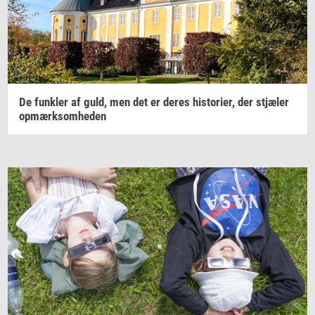
De
funk­ler
af guld, men det er deres
hi­sto­ri­er,
der
stjæ­ler
op­mærk­som­he­den