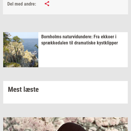
Del med andre:
Born­holms
na­tur­vi­dun­de­re:
Fra
ek­ko­er
i
spræk­ke­da­len
til
dra­ma­ti­ske
kyst­klip­per
Mest læste