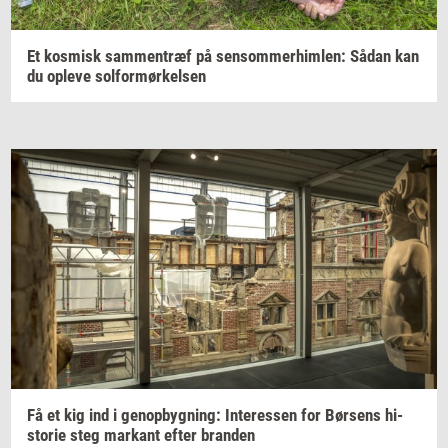
Et
kos­misk
sam­men­træf
på
sen­som­mer­him­len:
Sådan kan
du
op­le­ve
sol­for­mør­kel­sen
Få et kig ind i
genop­byg­ning:
In­ter­es­sen
for
Bør­sens
hi­
sto­rie
steg
mar­kant
efter
bran­den