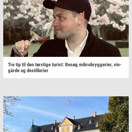
Tre tip til den
tørsti­ge
turist:
Besøg
mi­kro­bryg­ge­ri­er,
vin­
går­de
og
destil­le­ri­er