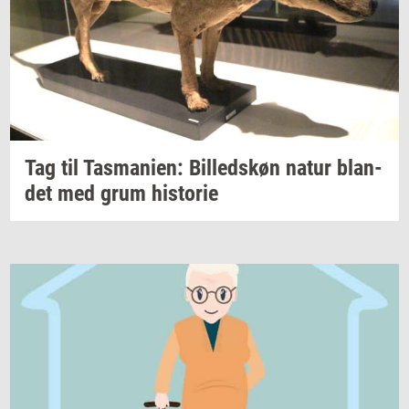
Tag til
Tas­ma­ni­en:
Bil­leds­køn
natur
blan­
det
med grum
hi­sto­rie