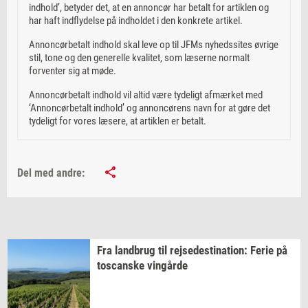
indhold’, betyder det, at en annoncør har betalt for artiklen og
har haft indflydelse på indholdet i den konkrete artikel.
Annoncørbetalt indhold skal leve op til JFMs nyhedssites øvrige
stil, tone og den generelle kvalitet, som læserne normalt
forventer sig at møde.
Annoncørbetalt indhold vil altid være tydeligt afmærket med
‘Annoncørbetalt indhold’ og annoncørens navn for at gøre det
tydeligt for vores læsere, at artiklen er betalt.
Del med andre:
Fra
land­brug
til
rej­se­desti­na­tion:
Ferie på
toscan­ske
vin­går­de