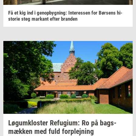
Få et kig ind i
genop­byg­ning:
In­ter­es­sen
for
Bør­sens
hi­
sto­rie
steg
mar­kant
efter
bran­den
Løgum­klo­ster
Re­fu­gi­um:
Ro på
bags­
mæk­ken
med fuld
for­plej­ning