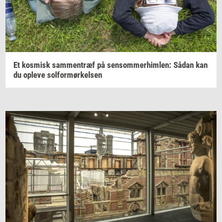
Et
kos­misk
sam­men­træf
på
sen­som­mer­him­len:
Sådan kan
du
op­le­ve
sol­for­mør­kel­sen