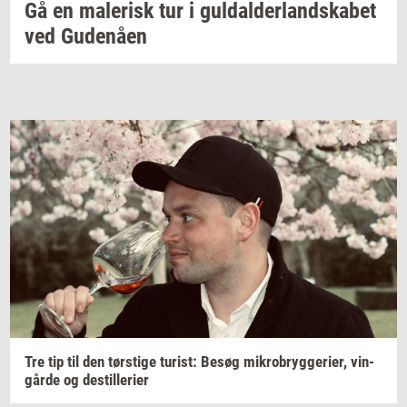
Gå en
ma­le­risk
tur i
gul­dal­der­land­ska­bet
ved
Gu­denå­en
Tre tip til den
tørsti­ge
turist:
Besøg
mi­kro­bryg­ge­ri­er,
vin­
går­de
og
destil­le­ri­er