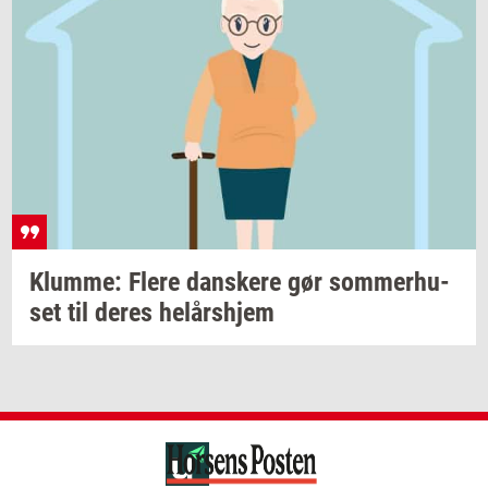
Klum­me: Flere
dan­ske­re
gør
som­mer­hu­
set
til deres
helårs­hjem