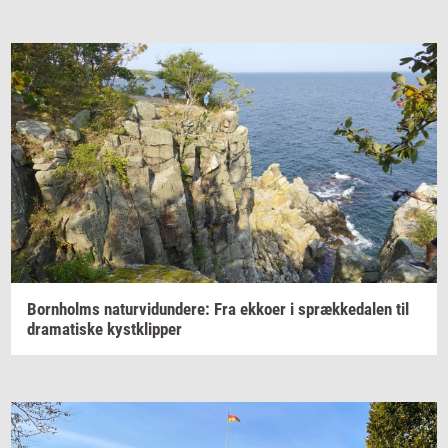
Born­holms
na­tur­vi­dun­de­re:
Fra
ek­ko­er
i
spræk­ke­da­len
til
dra­ma­ti­ske
kyst­klip­per