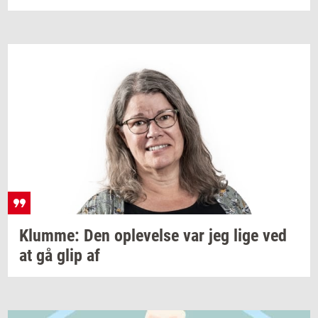
Klum­me:
Den
op­le­vel­se
var jeg lige ved
at gå glip af