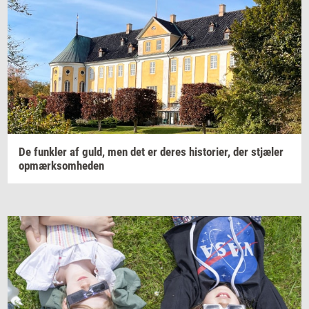
De
funk­ler
af guld, men det er deres
hi­sto­ri­er,
der
stjæ­ler
op­mærk­som­he­den