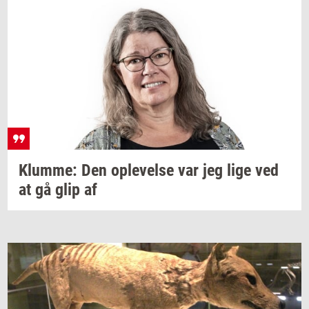
Klum­me:
Den
op­le­vel­se
var jeg lige ved
at gå glip af