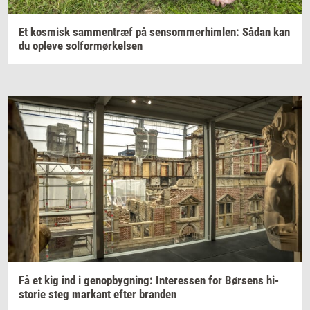
Et
kos­misk
sam­men­træf
på
sen­som­mer­him­len:
Sådan kan
du
op­le­ve
sol­for­mør­kel­sen
Få et kig ind i
genop­byg­ning:
In­ter­es­sen
for
Bør­sens
hi­
sto­rie
steg
mar­kant
efter
bran­den