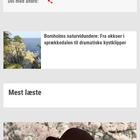
Del med andre:
Born­holms
na­tur­vi­dun­de­re:
Fra
ek­ko­er
i
spræk­ke­da­len
til
dra­ma­ti­ske
kyst­klip­per
Mest læste