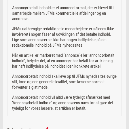
Annoncørbetalt indhold er et annonceformat, der er blevet til i
samarbejde mellem JFMs kommercielle afdelinger og en
annoncør.
JFMs uafhængige redaktionelle medarbejdere er således ikke
involveret i nogen faser af udviklingen af det betalte indhold.
Lige som annoncørerne ikke har nogen indflydelse på det
redaktionelle indhold på JFMs nyhedssites.
Når en artikel er markeret med ’annonce’ eller ‘annoncørbetalt
indhold’, betyder det, at en annoncør har betalt for artiklen og
har haft indflydelse på indholdet i den konkrete artikel.
Annoncørbetalt indhold skal leve op til JFMs nyhedssites øvrige
stil, tone og den generelle kvalitet, som læserne normalt
forventer sig at møde.
Annoncørbetalt indhold vil altid være tydeligt afmærket med
‘Annoncørbetalt indhold’ og annoncørens navn for at gøre det
tydeligt for vores læsere, at artiklen er betalt.