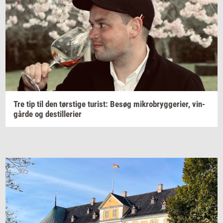
Tre tip til den
tørsti­ge
turist:
Besøg
mi­kro­bryg­ge­ri­er,
vin­
går­de
og
destil­le­ri­er