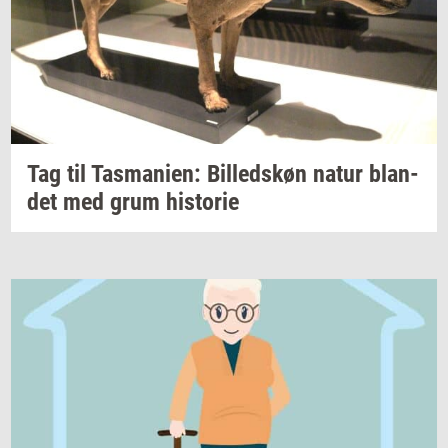
Tag til
Tas­ma­ni­en:
Bil­leds­køn
natur
blan­
det
med grum
hi­sto­rie