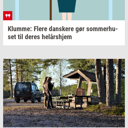
Klum­me: Flere
dan­ske­re
gør
som­mer­hu­
set
til deres
helårs­hjem