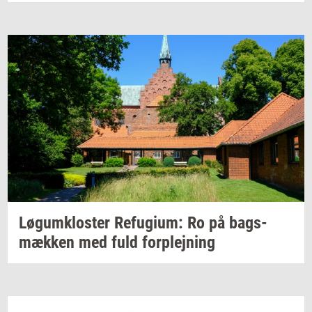
Løgum­klo­ster
Re­fu­gi­um:
Ro på
bags­
mæk­ken
med fuld
for­plej­ning