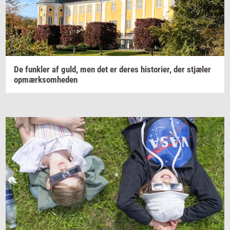
De
funk­ler
af guld, men det er deres
hi­sto­ri­er,
der
stjæ­ler
op­mærk­som­he­den