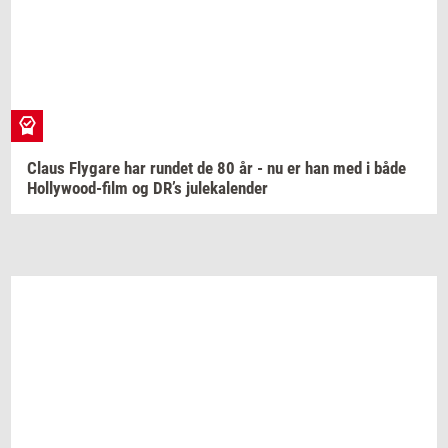
Claus
Fly­ga­re
har
run­det
de 80 år - nu er han med i både
Hollywood-​film
og DR’s
ju­le­ka­len­der