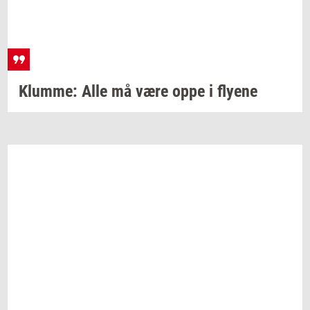
Klum­me:
Alle må være oppe i
fly­e­ne