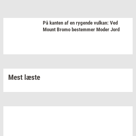
På
kan­ten
af en
ry­gen­de
vulkan:
Ved
Mount Bromo
be­stem­mer
Moder Jord
Mest læste