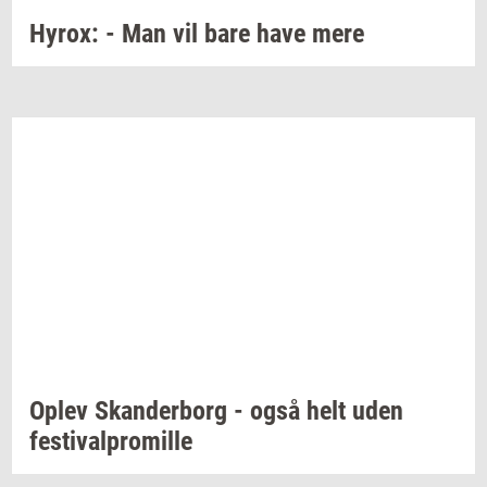
Hyrox:
- Man vil bare have mere
Oplev
Skan­der­borg
- også helt uden
festi­val­pro­mil­le