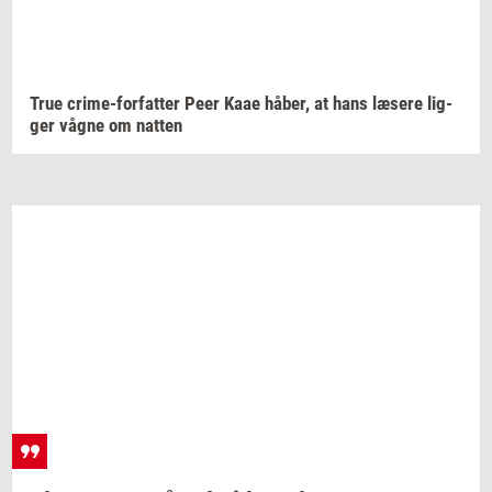
True
crime-​forfatter
Peer Kaae
håber,
at hans
læ­se­re
lig­
ger
vågne om
nat­ten