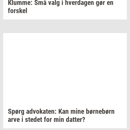
Klum­me:
Små valg i
hver­da­gen
gør en
for­skel
Spørg
ad­vo­ka­ten:
Kan mine
bør­ne­børn
arve i
ste­det
for min
dat­ter?