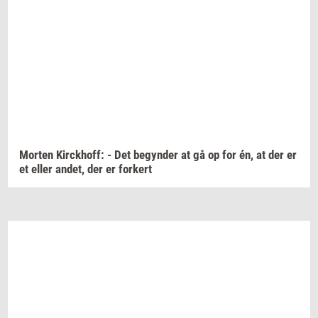
Mor­ten
Kirck­hoff:
- Det
be­gyn­der
at gå op for én, at der er
et eller
andet,
der er
for­kert