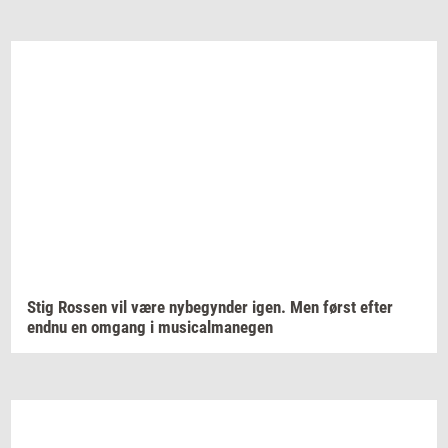
Stig
Ros­sen
vil være
ny­be­gyn­der
igen. Men først efter
endnu en
om­gang
i
mu­si­cal­ma­ne­gen