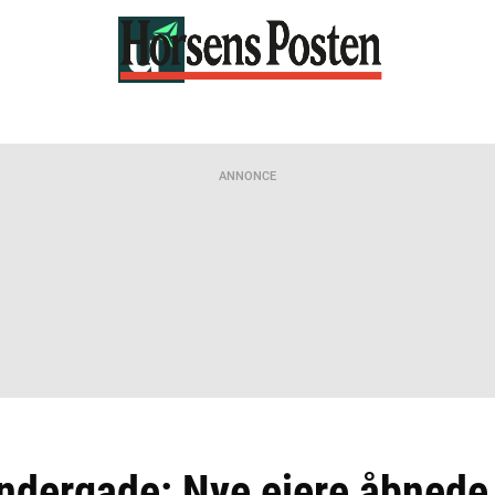
ANNONCE
øndergade: Nye ejere åbnede