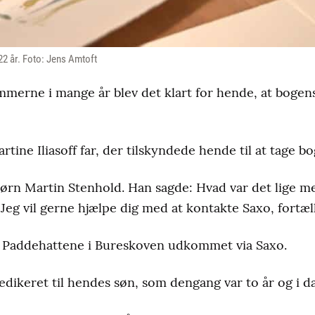
 22 år. Foto: Jens Amtoft
gemmerne i mange år blev det klart for hende, at boge
rtine Iliasoff far, der tilskyndede hende til at tage bo
- Jørn Martin Stenhold. Han sagde: Hvad var det lige m
 Jeg vil gerne hjælpe dig med at kontakte Saxo, fortæl
r Paddehattene i Bureskoven udkommet via Saxo.
edikeret til hendes søn, som dengang var to år og i da