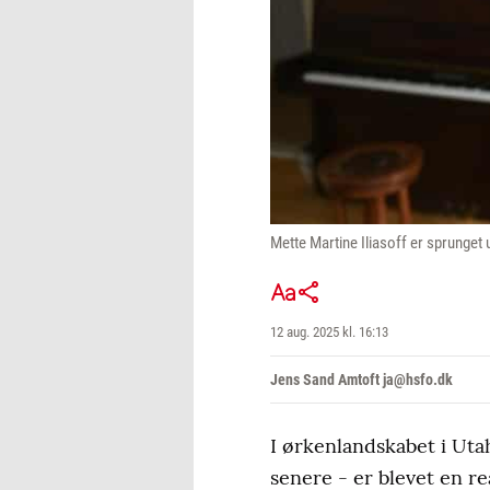
Mette Martine Iliasoff er sprunget
12 aug. 2025 kl. 16:13
Jens Sand Amtoft ja@hsfo.dk
I ørkenlandskabet i Utah
senere - er blevet en rea