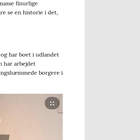
masse finurlige
e se en historie i det,
 og har boet i udlandet
n har arbejdet
klingshæmmede borgere i