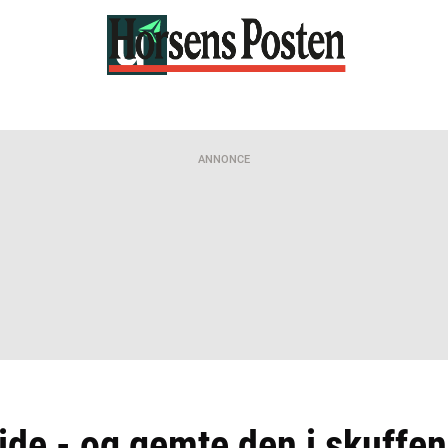
ANNONCE
 ide - og gemte den i skuffen