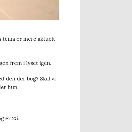
ns tema er mere aktuelt
gen frem i lyset igen.
ed den der bog? Skal vi
ler hun.
g er 25.