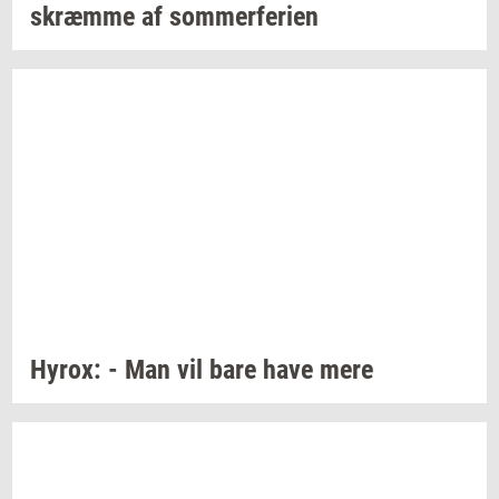
skræm­me
af
som­mer­fe­ri­en
Hyrox:
- Man vil bare have mere