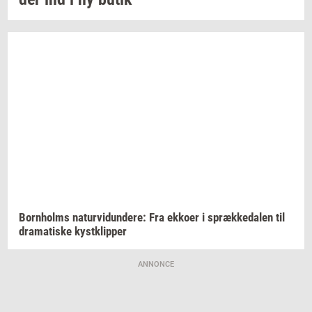
Born­holms
na­tur­vi­dun­de­re:
Fra
ek­ko­er
i
spræk­ke­da­len
til
dra­ma­ti­ske
kyst­klip­per
ANNONCE