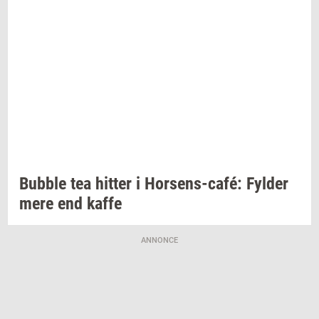
Bubb­le
tea
hit­ter
i
Horsens-​café:
Fyl­der
mere end kaffe
ANNONCE