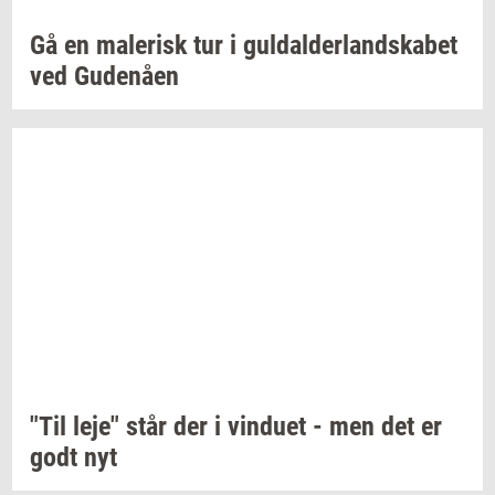
Gå en
ma­le­risk
tur i
gul­dal­der­land­ska­bet
ved
Gu­denå­en
"Til leje" står der i
vin­du­et
- men det er
godt nyt