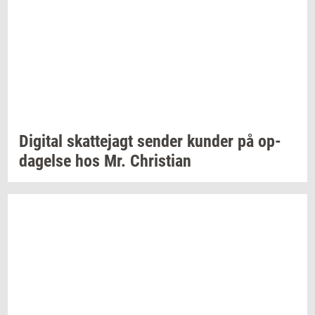
Di­gi­tal
skat­tej­agt
sen­der
kun­der
på
op­
da­gel­se
hos Mr.
Chri­sti­an