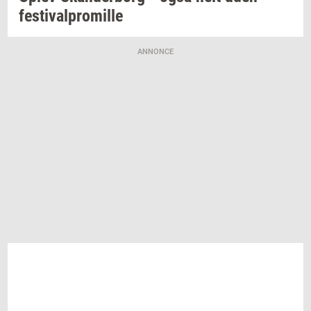
festi­val­pro­mil­le
ANNONCE