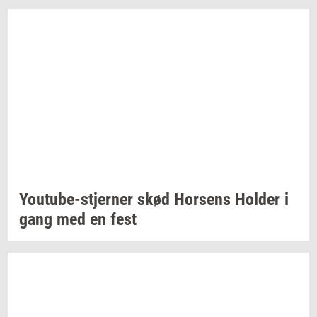
Youtube-​stjerner
skød
Hor­sens
Hol­der
i
gang med en fest