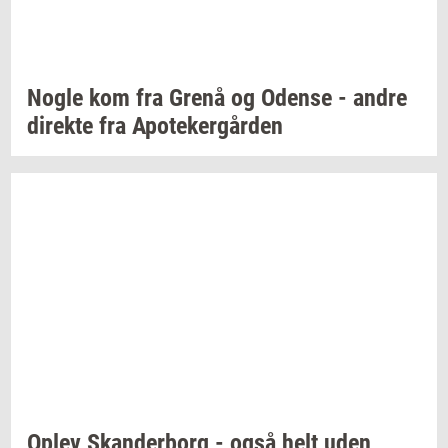
Nogle kom fra Grenå og
Oden­se
- andre
di­rek­te
fra
Apo­te­ker­går­den
Oplev
Skan­der­borg
- også helt uden