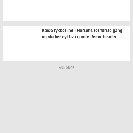
Kæde
ryk­ker
ind i
Hor­sens
for
før­ste
gang
og
ska­ber
nyt liv i gamle
Rema-​lokaler
ANNONCE