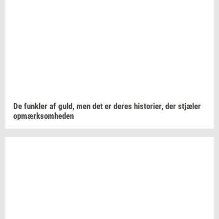
De
funk­ler
af guld, men det er deres
hi­sto­ri­er,
der
stjæ­ler
op­mærk­som­he­den