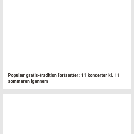
Po­pu­lær
gratis-​tradition
fort­sæt­ter:
11
kon­cer­ter
kl. 11
som­me­ren
igen­nem