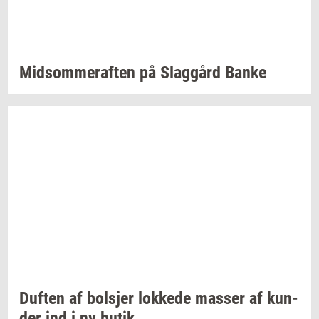
Mid­som­mer­af­ten
på
Slag­gård
Banke
Duf­ten
af
bol­sjer
lok­ke­de
mas­ser
af
kun­
der
ind i ny butik