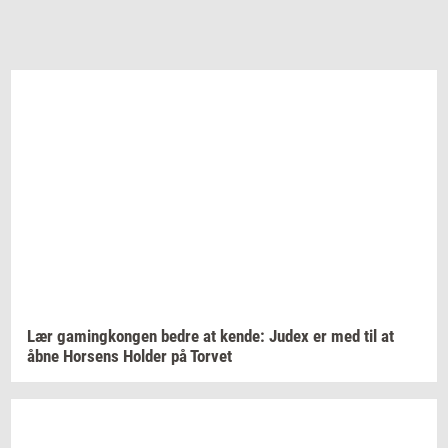
Lær
ga­m­ing­kon­gen
bedre at
kende:
Judex er med til at
åbne
Hor­sens
Hol­der
på
Tor­vet