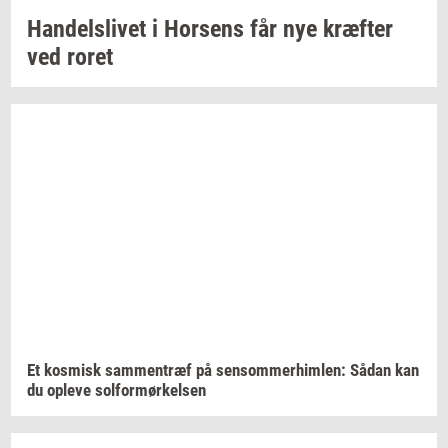
Han­dels­li­vet
i
Hor­sens
får nye
kræf­ter
ved roret
Et
kos­misk
sam­men­træf
på
sen­som­mer­him­len:
Sådan kan
du
op­le­ve
sol­for­mør­kel­sen