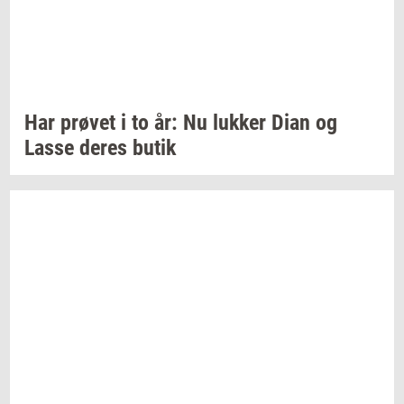
Har
prø­vet
i to år: Nu
luk­ker
Dian og
Lasse deres butik