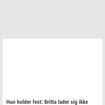
Hun
hol­der
fest:
Brit­ta
lader sig ikke