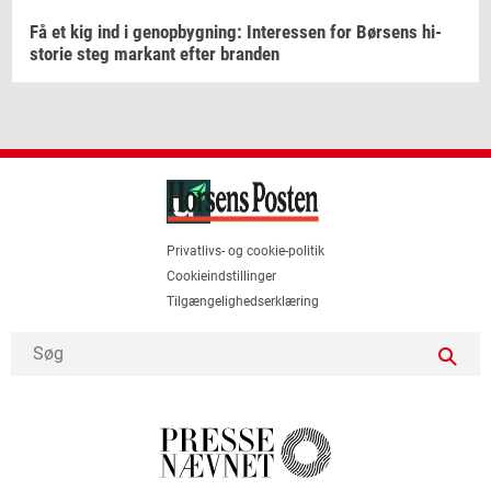
Få et kig ind i
genop­byg­ning:
In­ter­es­sen
for
Bør­sens
hi­
sto­rie
steg
mar­kant
efter
bran­den
Privatlivs- og cookie-politik
Cookieindstillinger
Tilgængelighedserklæring