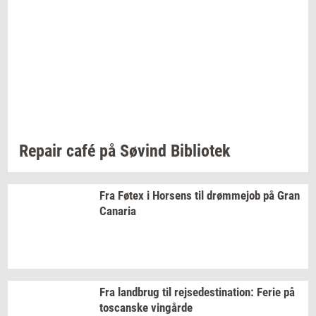
Re­pair
café på
Søvind
Bi­bli­o­tek
Fra Føtex i
Hor­sens
til
drømm­ejob
på Gran
Ca­na­ria
Fra
land­brug
til
rej­se­desti­na­tion:
Ferie på
toscan­ske
vin­går­de