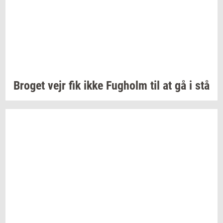
Bro­get
vejr fik ikke
Fug­holm
til at gå i stå