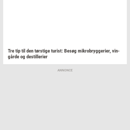
Tre tip til den
tørsti­ge
turist:
Besøg
mi­kro­bryg­ge­ri­er,
vin­
går­de
og
destil­le­ri­er
ANNONCE