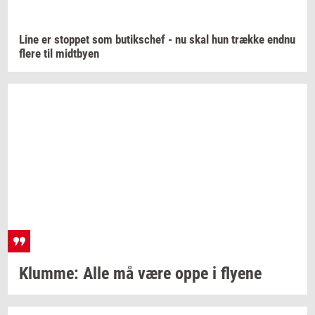
Line er
stop­pet
som
bu­tiks­chef
- nu skal hun
træk­ke
endnu
flere til
midt­by­en
Klum­me:
Alle må være oppe i
fly­e­ne