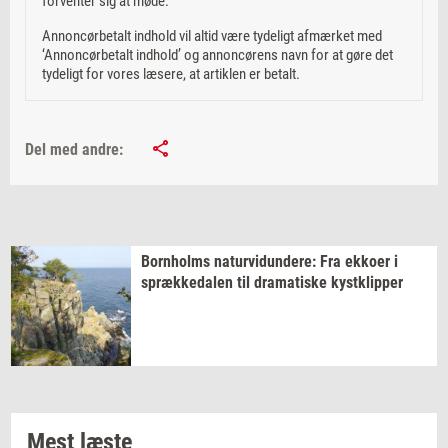
forventer sig at møde.
Annoncørbetalt indhold vil altid være tydeligt afmærket med
‘Annoncørbetalt indhold’ og annoncørens navn for at gøre det
tydeligt for vores læsere, at artiklen er betalt.
Del med andre:
Born­holms
na­tur­vi­dun­de­re:
Fra
ek­ko­er
i
spræk­ke­da­len
til
dra­ma­ti­ske
kyst­klip­per
Mest læste