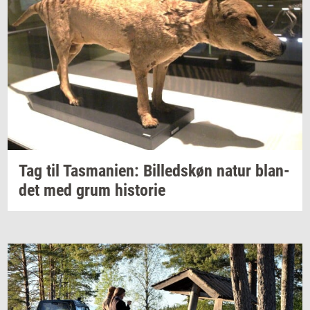
Tag til
Tas­ma­ni­en:
Bil­leds­køn
natur
blan­
det
med grum
hi­sto­rie