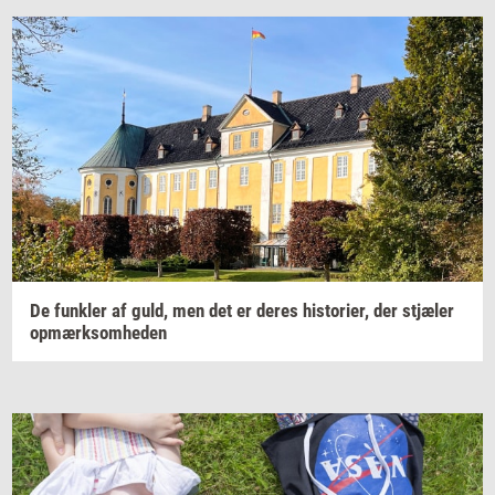
De
funk­ler
af guld, men det er deres
hi­sto­ri­er,
der
stjæ­ler
op­mærk­som­he­den