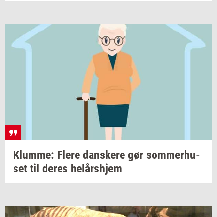
Klum­me: Flere
dan­ske­re
gør
som­mer­hu­
set
til deres
helårs­hjem