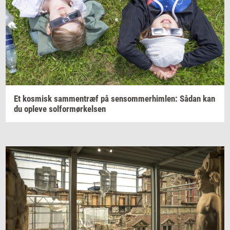
Et
kos­misk
sam­men­træf
på
sen­som­mer­him­len:
Sådan kan
du
op­le­ve
sol­for­mør­kel­sen