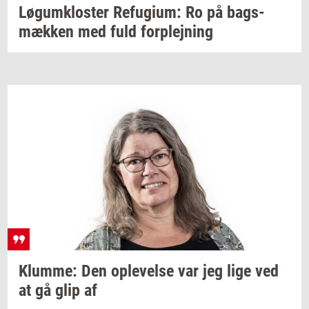
Løgum­klo­ster
Re­fu­gi­um:
Ro på
bags­
mæk­ken
med fuld
for­plej­ning
Klum­me:
Den
op­le­vel­se
var jeg lige ved
at gå glip af