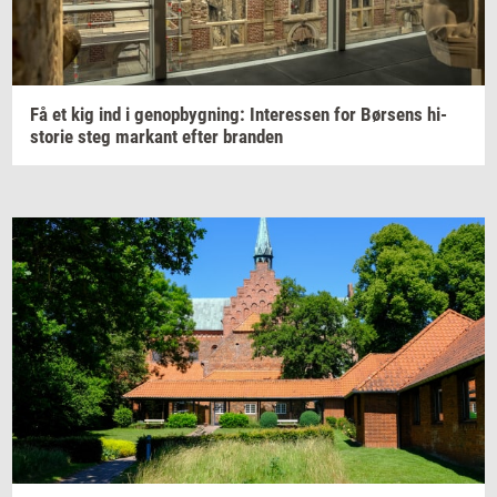
Få et kig ind i
genop­byg­ning:
In­ter­es­sen
for
Bør­sens
hi­
sto­rie
steg
mar­kant
efter
bran­den