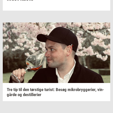
Tre tip til den
tørsti­ge
turist:
Besøg
mi­kro­bryg­ge­ri­er,
vin­
går­de
og
destil­le­ri­er