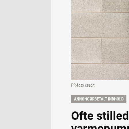
PR-foto credit
ANNONCØRBETALT INDHOLD
Ofte still
varmepum