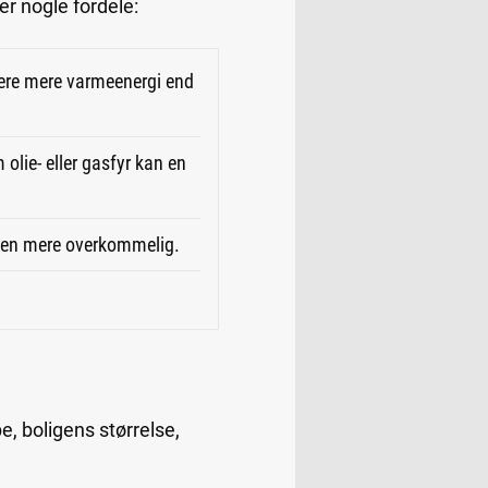
r nogle fordele:
cere mere varmeenergi end
lie- eller gasfyr kan en
ingen mere overkommelig.
, boligens størrelse,