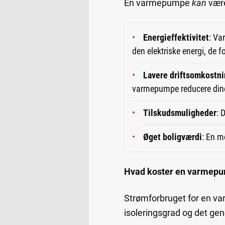
En varmepumpe
kan
være
Energieffektivitet
: Va
den elektriske energi, de f
Lavere driftsomkostni
varmepumpe reducere dine
Tilskudsmuligheder
: 
Øget boligværdi
: En m
Hvad koster en varmepu
Strømforbruget for en var
isoleringsgrad og det ge