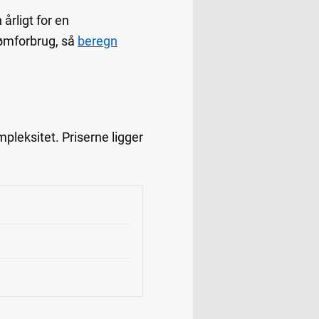
rligt for en
rømforbrug, så
beregn
pleksitet. Priserne ligger