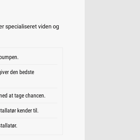
r specialiseret viden og
mepumpen.
giver den bedste
e med at tage chancen.
allatør kender til.
tallatør.