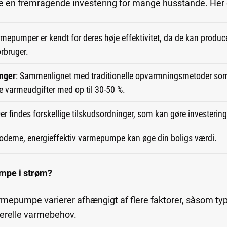
 en fremragende investering for mange husstande. Her e
rmepumper er kendt for deres høje effektivitet, da de kan produ
orbruger.
nger
: Sammenlignet med traditionelle opvarmningsmetoder som o
 varmeudgifter med op til 30-50 %.
Der findes forskellige tilskudsordninger, som kan gøre invester
oderne, energieffektiv varmepumpe kan øge din boligs værdi.
mpe i strøm?
mepumpe varierer afhængigt af flere faktorer, såsom type
nerelle varmebehov.