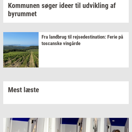
Kom­mu­nen
søger ideer til
ud­vik­ling
af
byrum­met
Fra
land­brug
til
rej­se­desti­na­tion:
Ferie på
toscan­ske
vin­går­de
Mest læste