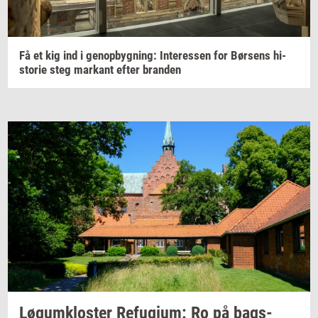
Få et kig ind i
genop­byg­ning:
In­ter­es­sen
for
Bør­sens
hi­
sto­rie
steg
mar­kant
efter
bran­den
Løgum­klo­ster
Re­fu­gi­um:
Ro på
bags­