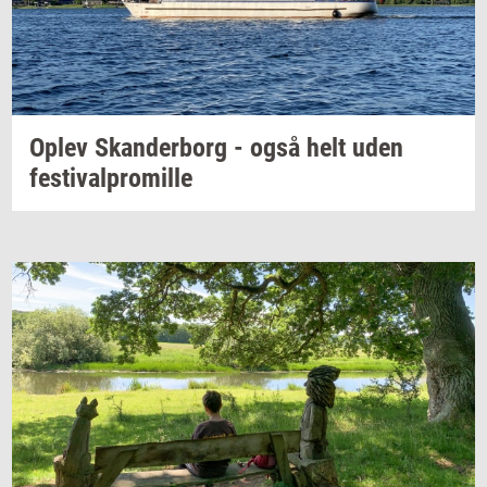
Oplev
Skan­der­borg
- også helt uden
festi­val­pro­mil­le