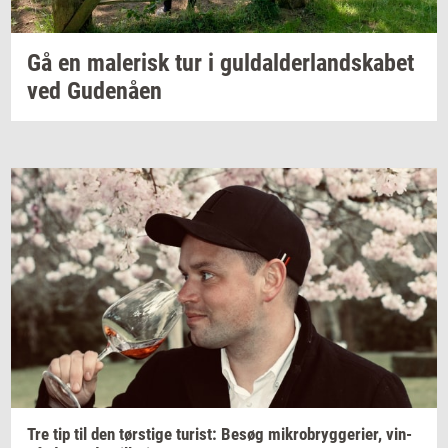
Gå en
ma­le­risk
tur i
gul­dal­der­land­ska­bet
ved
Gu­denå­en
Tre tip til den
tørsti­ge
turist:
Besøg
mi­kro­bryg­ge­ri­er,
vin­