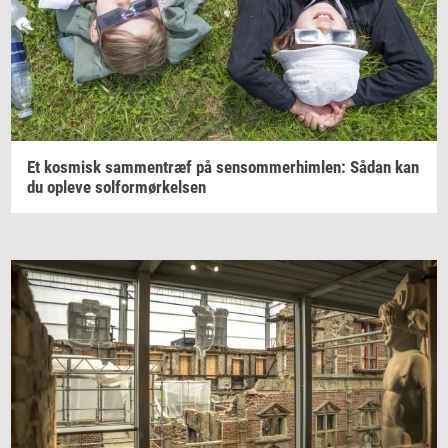
Et
kos­misk
sam­men­træf
på
sen­som­mer­him­len:
Sådan kan
du
op­le­ve
sol­for­mør­kel­sen