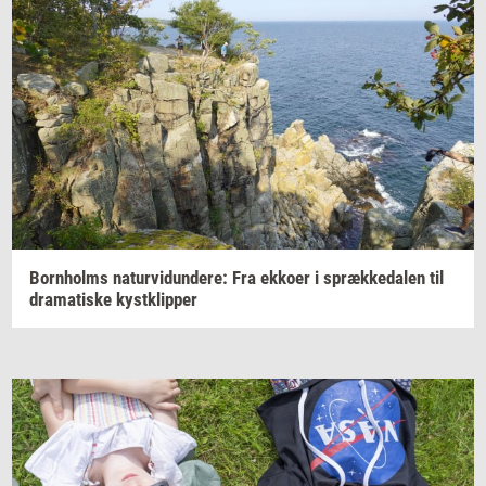
Born­holms
na­tur­vi­dun­de­re:
Fra
ek­ko­er
i
spræk­ke­da­len
til
dra­ma­ti­ske
kyst­klip­per