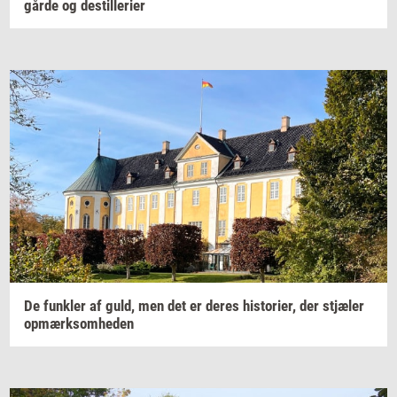
går­de
og
destil­le­ri­er
De
funk­ler
af guld, men det er deres
hi­sto­ri­er,
der
stjæ­ler
op­mærk­som­he­den