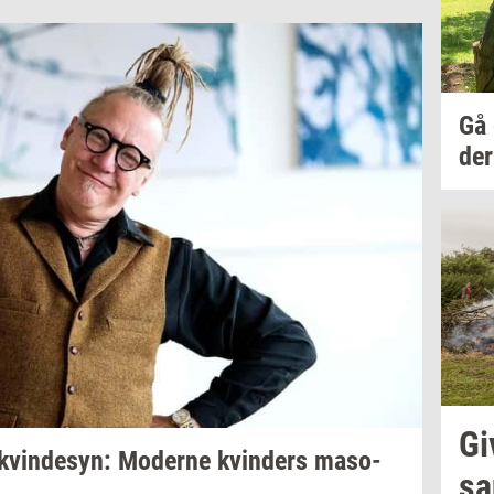
Gå
der
Gi
kvin­de­syn:
Mo­der­ne
kvin­ders
ma­so­
sa