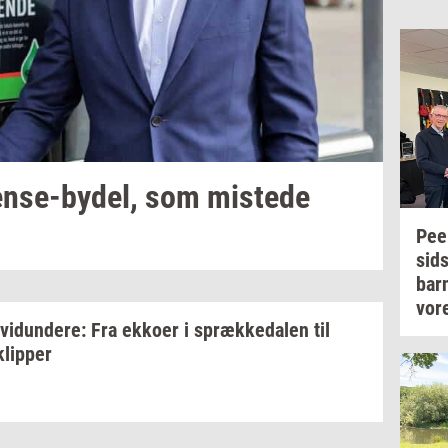
nse-​bydel,
som
mi­ste­de
Pe
sid­
bar
vor
­vi­dun­de­re:
Fra
ek­ko­er
i
spræk­ke­da­len
til
klip­per