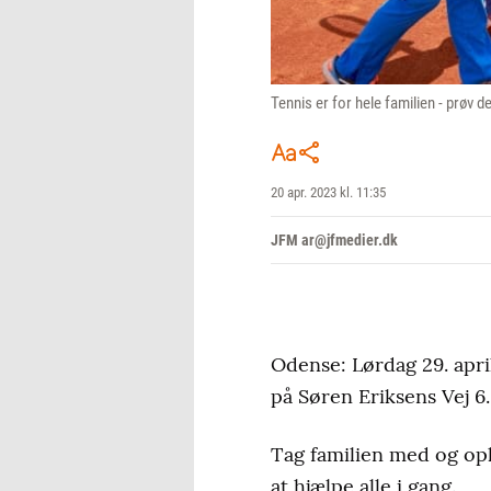
Tennis er for hele familien - prøv d
20 apr. 2023 kl. 11:35
JFM ar@jfmedier.dk
Odense: Lørdag 29. apri
på Søren Eriksens Vej 6.
Tag familien med og opl
at hjælpe alle i gang.