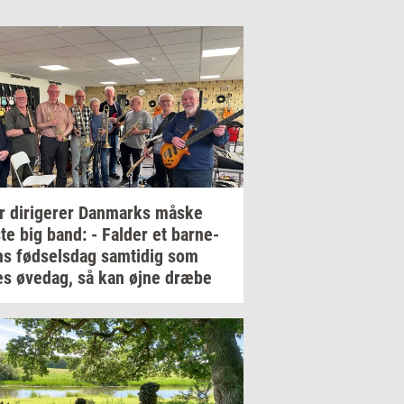
er
di­ri­ge­rer
Dan­marks
måske
ste
big band: -
Fal­der
et
bar­ne­
ns
fød­sels­dag
sam­ti­dig
som
es
øve­dag,
så kan øjne dræbe