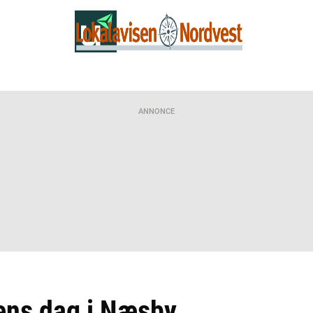
ANNONCE
ens dag i Næsby