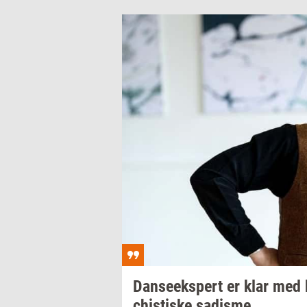
Dan­se­eks­pert
er klar med
chi­sti­ske
sa­dis­me