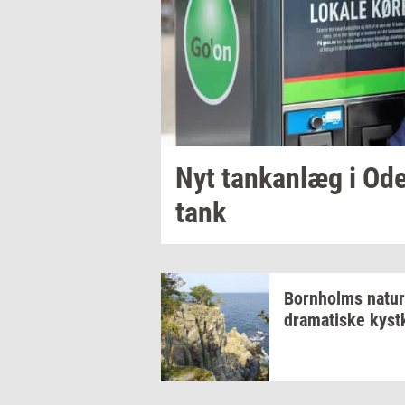
Nyt
tankan­læg
i
Ode
tank
Born­holms
na­tur
dra­ma­ti­ske
kyst­