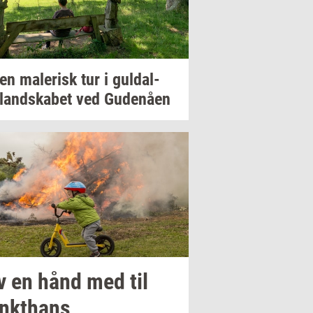
 en
ma­le­risk
tur i
gul­dal­
­land­ska­bet
ved
Gu­denå­en
v en hånd med til
nk­t­hans