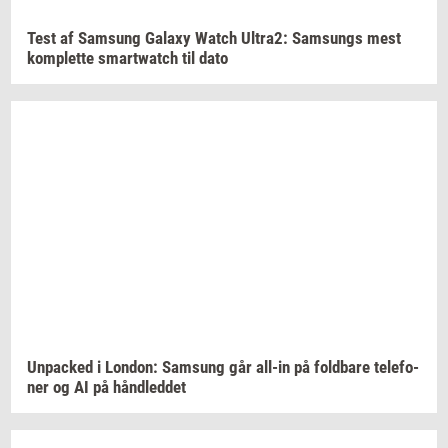
Test af
Sams­ung
Ga­laxy
Watch
Ultra2:
Sams­ungs
mest
kom­plet­te
smartwatch
til dato
Un­pa­ck­ed
i
Lon­don:
Sams­ung
går
all-​in
på
fold­ba­re
te­le­fo­
ner
og AI på
hånd­led­det