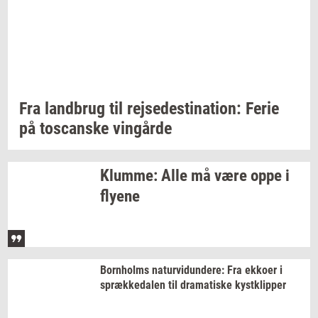
Fra
land­brug
til
rej­se­desti­na­tion:
Ferie
på
toscan­ske
vin­går­de
Klum­me:
Alle må være oppe i
fly­e­ne
Born­holms
na­tur­vi­dun­de­re:
Fra
ek­ko­er
i
spræk­ke­da­len
til
dra­ma­ti­ske
kyst­klip­per