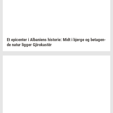
Et
epi­cen­ter
i
Al­ba­ni­ens
hi­sto­rie:
Midt i
bjer­ge
og
be­ta­gen­
de
natur
lig­ger
Gjirokastër