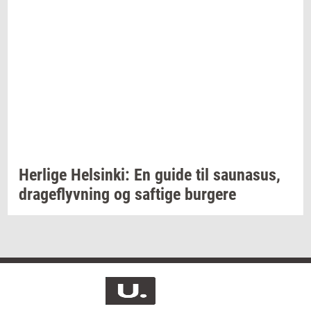
Her­li­ge
Hels­inki:
En guide til
sau­nasus,
drage­flyv­ning
og
saf­ti­ge
bur­ge­re