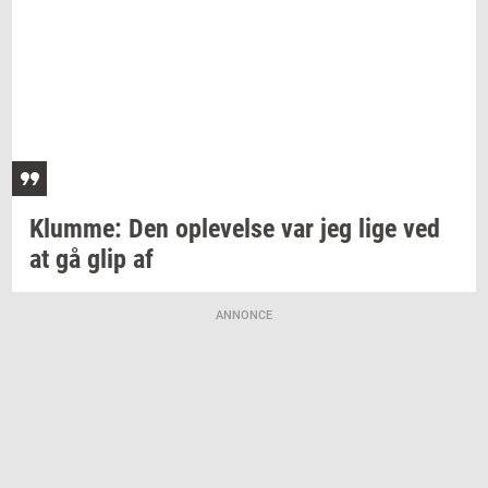
Klum­me:
Den
op­le­vel­se
var jeg lige ved
at gå glip af
ANNONCE