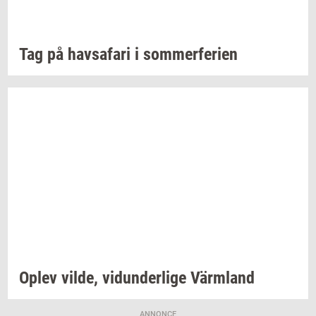
Tag på
havs­a­fa­ri
i
som­mer­fe­ri­en
Oplev
vilde,
vi­dun­der­li­ge
Värmland
ANNONCE