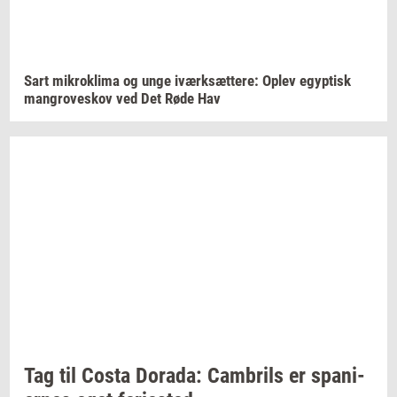
Sart
mi­krokli­ma
og unge
iværk­sæt­te­re:
Oplev
egyp­tisk
man­grove­skov
ved Det Røde Hav
Tag til Costa
Dora­da:
Cam­brils
er
spa­ni­