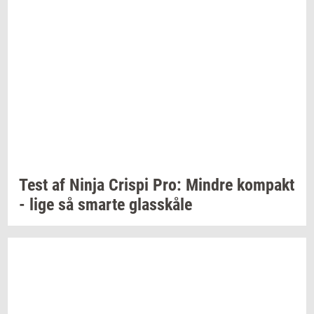
Test af Ninja
Cri­spi
Pro:
Min­dre
kom­pakt
- lige så
smar­te
glas­skå­le