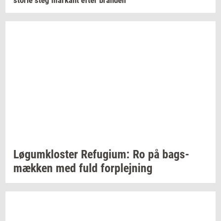
Løgum­klo­ster
Re­fu­gi­um:
Ro på
bags­
mæk­ken
med fuld
for­plej­ning