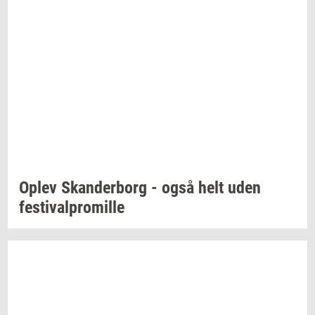
Oplev
Skan­der­borg
- også helt uden
festi­val­pro­mil­le