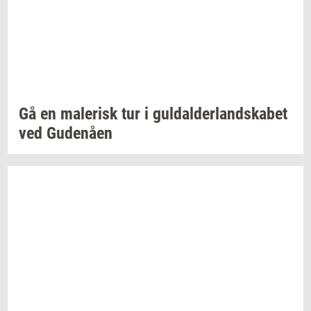
Gå en
ma­le­risk
tur i
gul­dal­der­land­ska­bet
ved
Gu­denå­en