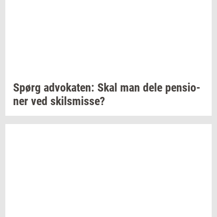
Spørg
ad­vo­ka­ten:
Skal man dele
pen­sio­
ner
ved
skils­mis­se?