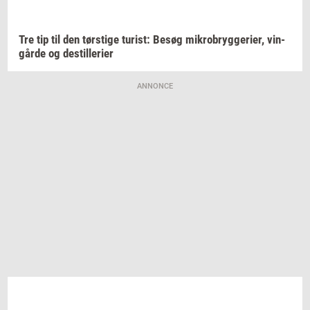
Tre tip til den
tørsti­ge
turist:
Besøg
mi­kro­bryg­ge­ri­er,
vin­
går­de
og
destil­le­ri­er
ANNONCE