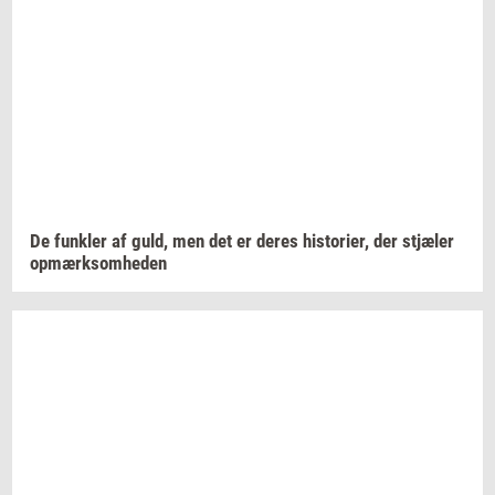
De
funk­ler
af guld, men det er deres
hi­sto­ri­er,
der
stjæ­ler
op­mærk­som­he­den