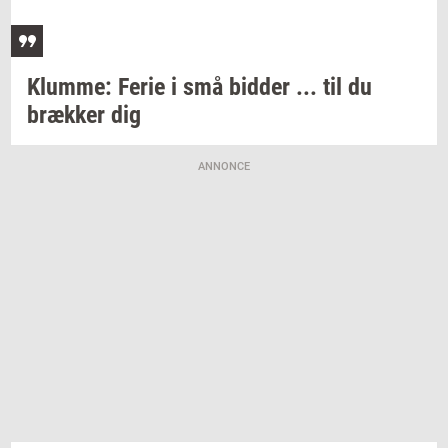
Klum­me:
Ferie i små
bid­der
... til du
bræk­ker
dig
ANNONCE