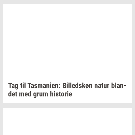
Tag til
Tas­ma­ni­en:
Bil­leds­køn
natur
blan­
det
med grum
hi­sto­rie