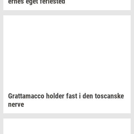
er­nes
eget
fe­ri­e­sted
Grat­ta­mac­co
hol­der
fast i den
toscan­ske
nerve