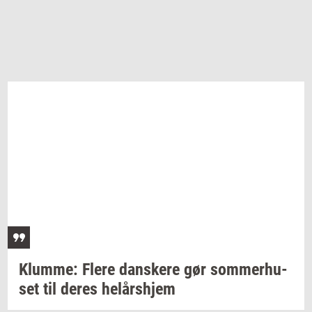
Klum­me: Flere
dan­ske­re
gør
som­mer­hu­
set
til deres
helårs­hjem