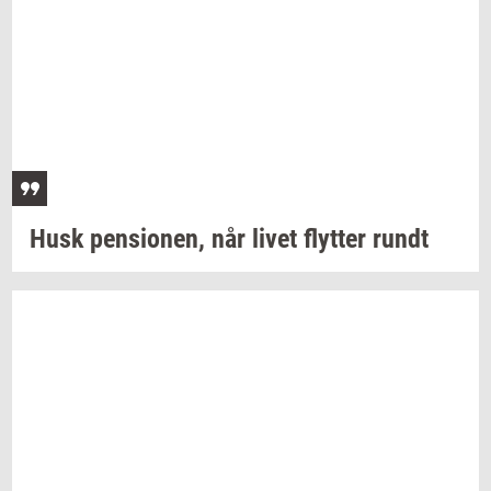
Husk
pen­sio­nen,
når livet
flyt­ter
rundt