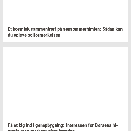
Et
kos­misk
sam­men­træf
på
sen­som­mer­him­len:
Sådan kan
du
op­le­ve
sol­for­mør­kel­sen
Få et kig ind i
genop­byg­ning:
In­ter­es­sen
for
Bør­sens
hi­
sto­rie
steg
mar­kant
efter
bran­den