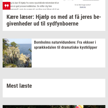
Kære
læser:
Hjælp os med at få jeres
be­
gi­ven­he­der
ud til
syd­fyn­bo­er­ne
Born­holms
na­tur­vi­dun­de­re:
Fra
ek­ko­er
i
spræk­ke­da­len
til
dra­ma­ti­ske
kyst­klip­per
Mest læste