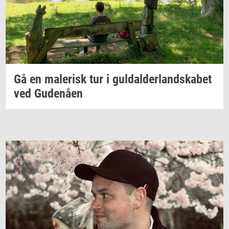
Gå en
ma­le­risk
tur i
gul­dal­der­land­ska­bet
ved
Gu­denå­en