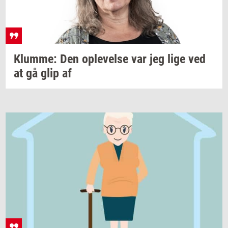
Klum­me:
Den
op­le­vel­se
var jeg lige ved
at gå glip af