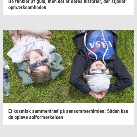
De
funk­ler
af guld, men det er deres
hi­sto­ri­er,
der
stjæ­ler
op­mærk­som­he­den
Et
kos­misk
sam­men­træf
på
sen­som­mer­him­len:
Sådan kan
du
op­le­ve
sol­for­mør­kel­sen