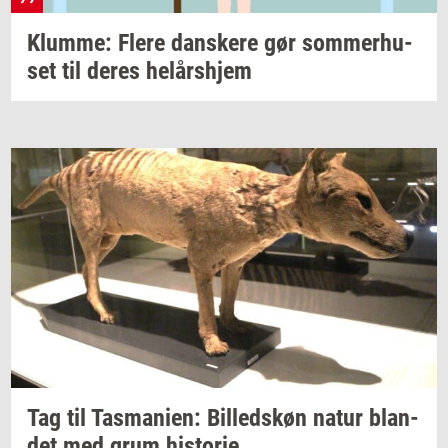
Klum­me: Flere
dan­ske­re
gør
som­mer­hu­
set
til deres
helårs­hjem
Tag til
Tas­ma­ni­en:
Bil­leds­køn
natur
blan­
det
med grum
hi­sto­rie