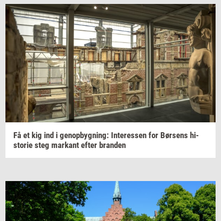
Få et kig ind i
genop­byg­ning:
In­ter­es­sen
for
Bør­sens
hi­
sto­rie
steg
mar­kant
efter
bran­den