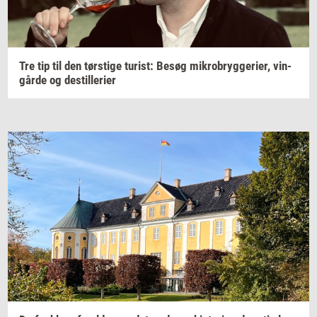
Tre tip til den
tørsti­ge
turist:
Besøg
mi­kro­bryg­ge­ri­er,
vin­
går­de
og
destil­le­ri­er