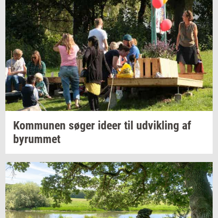
Kom­mu­nen
søger ideer til
ud­vik­ling
af
byrum­met