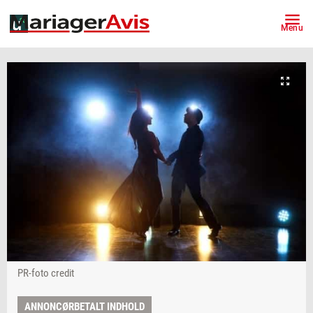
Menu
PR-foto credit
ANNONCØRBETALT INDHOLD