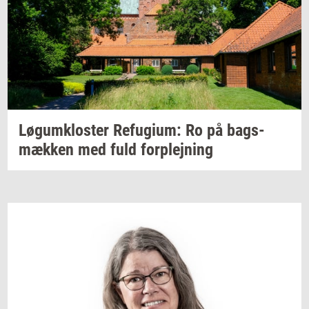
Løgum­klo­ster
Re­fu­gi­um:
Ro på
bags­
mæk­ken
med fuld
for­plej­ning