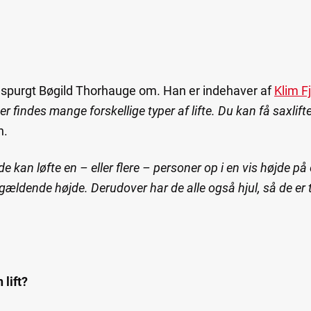
vi spurgt Bøgild Thorhauge om. Han er indehaver af
Klim Fj
er findes mange forskellige typer af lifte. Du kan få saxlifte
n.
 de kan løfte en – eller flere – personer op i en vis højde p
ågældende højde. Derudover har de alle også hjul, så de er 
 lift?