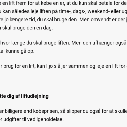
 en lift frem for at købe en er, at du kun skal betale for de
Du kan således leje liften på time-, dags-, weekend- eller u
e jo længere tid, du skal bruge den. Men omvendt er der j
un skal bruge den en dag.
 hvor længe du skal bruge liften. Men den afhænger også af
kal kunne gå op.
ar brug for en lift, kan I jo slå jer sammen og leje en lift f
te dig af liftudlejning
r billigere end købsprisen, så slipper du også for at skulle 
r udgifter til vedligeholdelse.