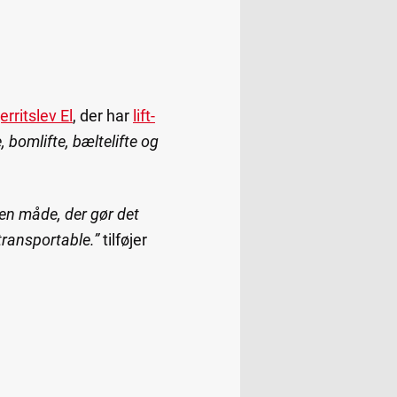
erritslev El
, der har
lift-
, bomlifte, bæltelifte og
å en måde, der gør det
transportable.”
tilføjer