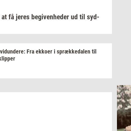
at få jeres
be­gi­ven­he­der
ud til
syd­
­vi­dun­de­re:
Fra
ek­ko­er
i
spræk­ke­da­len
til
klip­per