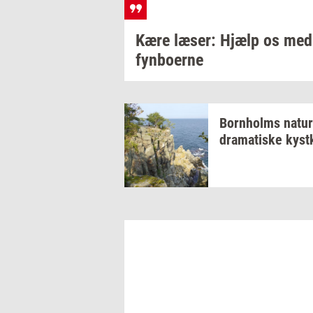
Kære
læser:
Hjælp os med 
fyn­bo­er­ne
Born­holms
na­tur
dra­ma­ti­ske
kyst­