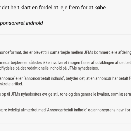
r det helt klart en fordel at leje frem for at købe.
sponsoreret indhold
nonceformat, der er blevet til i samarbejde mellem JFMs kommercielle afdelin
edarbejdere er således ikke involveret i nogen faser af udviklingen af det bet
flydelse på det redaktionelle indhold på JFMs nyhedssites.
nnonce’ eller ‘annoncørbetalt indhold’, betyder det, at en annoncør har betalt f
nkrete artikel.
 op til JFMs nyhedssites øvrige stil, tone og den generelle kvalitet, som læsern
 være tydeligt afmærket med ‘Annoncørbetalt indhold’ og annoncørens navn for a