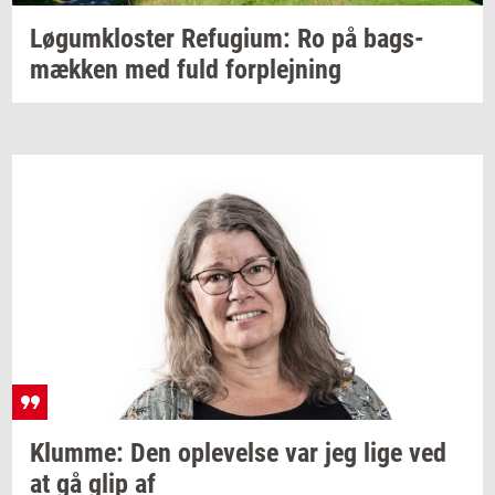
Løgum­klo­ster
Re­fu­gi­um:
Ro på
bags­
mæk­ken
med fuld
for­plej­ning
Klum­me:
Den
op­le­vel­se
var jeg lige ved
at gå glip af