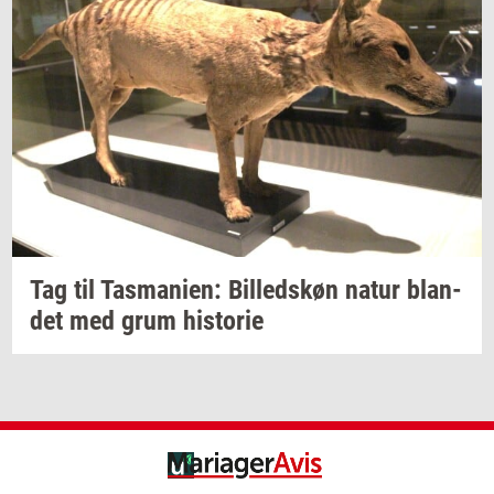
Tag til
Tas­ma­ni­en:
Bil­leds­køn
natur
blan­
det
med grum
hi­sto­rie