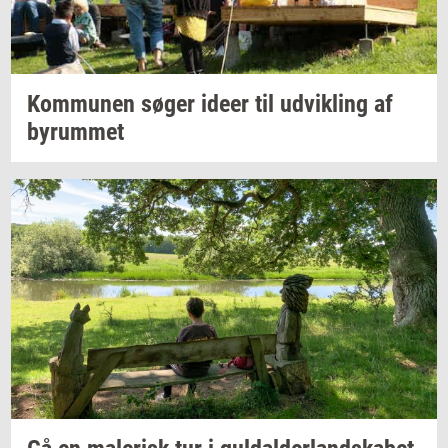
Kom­mu­nen
søger ideer til
ud­vik­ling
af
byrum­met