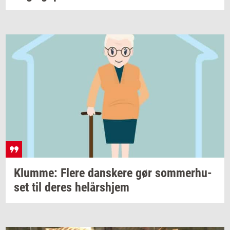
Klum­me: Flere
dan­ske­re
gør
som­mer­hu­
set
til deres
helårs­hjem