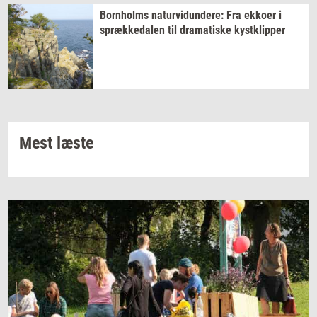
Born­holms
na­tur­vi­dun­de­re:
Fra
ek­ko­er
i
spræk­ke­da­len
til
dra­ma­ti­ske
kyst­klip­per
Mest læste