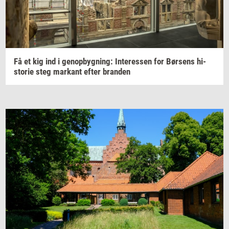
Få et kig ind i
genop­byg­ning:
In­ter­es­sen
for
Bør­sens
hi­
sto­rie
steg
mar­kant
efter
bran­den