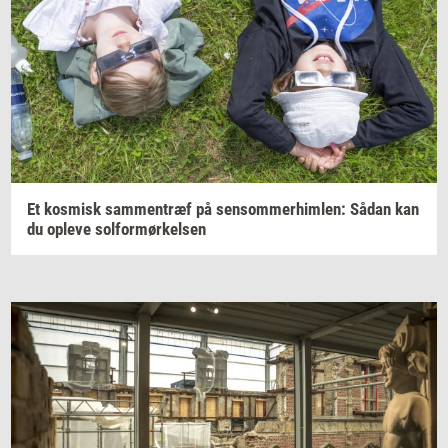
Et
kos­misk
sam­men­træf
på
sen­som­mer­him­len:
Sådan kan
du
op­le­ve
sol­for­mør­kel­sen