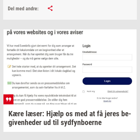
Del med andre:
Kære
læser:
Hjælp os med at få jeres
be­
gi­ven­he­der
ud til
syd­fyn­bo­er­ne