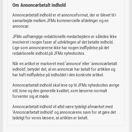
Om Annoncørbetalt indhold
Annoncørbetalt indhold er et annonceformat, der er blevet til i
samarbejde mellem JFMs kommercielle afdelinger og en
annoncør.
JFMs uafhængige redaktionelle medarbejdere er således ikke
involveret i nogen faser af udviklingen af det betalte indhold.
Lige som annoncørerne ikke har nogen indflydelse på det
redaktionelle indhold på JFMs nyhedssites.
Når en artikel er markeret med ’annonce’ eller ‘annoncørbetalt
indhold’, betyder det, at en annoncør har betalt for artiklen og
har haft indflydelse på indholdet i den konkrete artikel.
Annoncørbetalt indhold skal leve op til JFMs nyhedssites øvrige
stil, tone og den generelle kvalitet, som læserne normalt
forventer sig at møde.
Annoncørbetalt indhold vil altid være tydeligt afmærket med
‘Annoncørbetalt indhold’ og annoncørens navn for at gøre det
tydeligt for vores læsere, at artiklen er betalt.