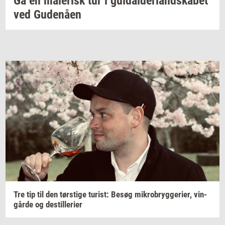
Gå en
ma­le­risk
tur i
gul­dal­der­land­ska­bet
ved
Gu­denå­en
Tre tip til den
tørsti­ge
turist:
Besøg
mi­kro­bryg­ge­ri­er,
vin­
går­de
og
destil­le­ri­er