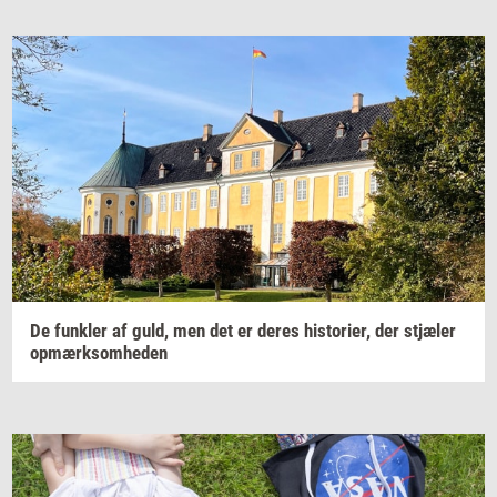
De
funk­ler
af guld, men det er deres
hi­sto­ri­er,
der
stjæ­ler
op­mærk­som­he­den