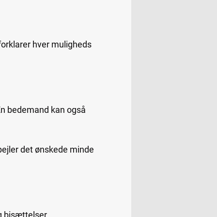
orklarer hver muligheds
 En bedemand kan også
pejler det ønskede minde
 bisættelser.