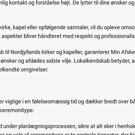
g kontakt og forståelse højt. De lytter til dine ønsker og
irke, kapel eller opfølgende samtaler, vil du opleve omsor
ske aspekter bliver håndteret med respekt og professionali
 til Nordjyllands kirker og kapeller, garanterer Min Afsk
 ønsker og afdødes sidste vilje. Lokalkendskab betyder, 
velkendte omgivelser.
r vigtige i en følelsesmæssig tid og dækker bredt over b
 ceremonitype.
nder planlægningsprocessen, sikre at alt sker i henhold 
r og valg af ceremonitype er to centrale tjenester, der 