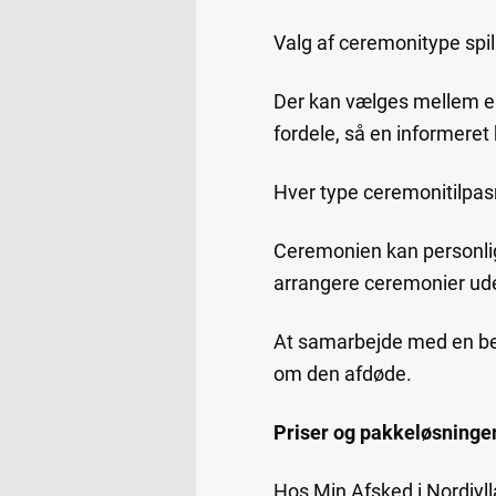
Valg af ceremonitype spil
Der kan vælges mellem en
fordele, så en informeret
Hver type ceremonitilpas
Ceremonien kan personli
arrangere ceremonier uden
At samarbejde med en bed
om den afdøde.
Priser og pakkeløsninge
Hos Min Afsked i Nordjyll