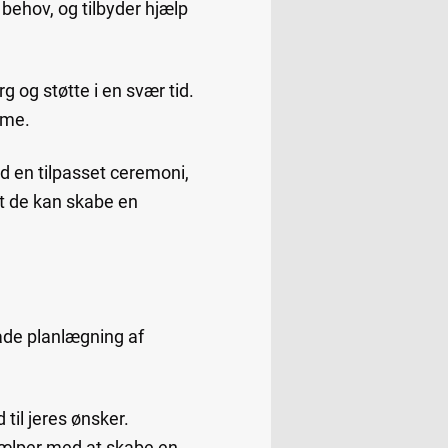
 behov, og tilbyder hjælp
g og støtte i en svær tid.
sme.
ed en tilpasset ceremoni,
at de kan skabe en
åde planlægning af
til jeres ønsker.
hjælper med at skabe en