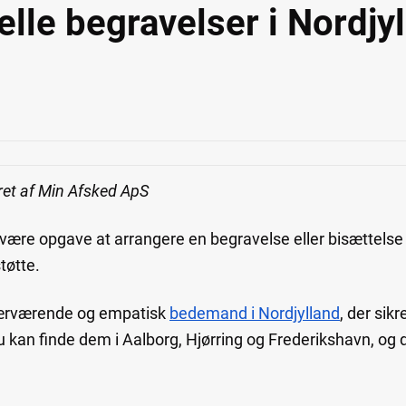
lle begravelser i Nordjy
ret af Min Afsked ApS
svære opgave at arrangere en begravelse eller bisættelse i
støtte.
nærværende og empatisk
bedemand i Nordjylland
, der sik
kan finde dem i Aalborg, Hjørring og Frederikshavn, og d