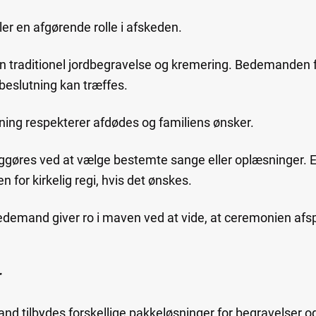
ler en afgørende rolle i afskeden.
 traditionel jordbegravelse og kremering. Bedemanden f
 beslutning kan træffes.
ning respekterer afdødes og familiens ønsker.
ggøres ved at vælge bestemte sange eller oplæsninger.
 for kirkelig regi, hvis det ønskes.
emand giver ro i maven ved at vide, at ceremonien afs
r
and tilbydes forskellige pakkeløsninger for begravelser og