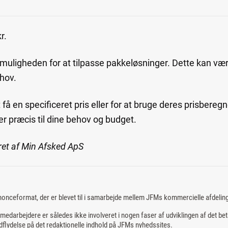
r.
muligheden for at tilpasse pakkeløsninger. Dette kan være 
ehov.
få en specificeret pris eller for at bruge deres prisberegne
er præcis til dine behov og budget.
ret af Min Afsked ApS
nonceformat, der er blevet til i samarbejde mellem JFMs kommercielle afdelin
edarbejdere er således ikke involveret i nogen faser af udviklingen af det bet
flydelse på det redaktionelle indhold på JFMs nyhedssites.