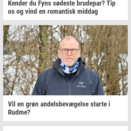
Ken­der
du Fyns
sø­de­ste
bru­de­par?
Tip
os og vind en
ro­man­tisk
mid­dag
Vil en grøn
an­dels­be­væ­gel­se
star­te
i
Rudme?