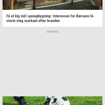
Få et kig ind i
genop­byg­ning:
In­ter­es­sen
for
Bør­sens
hi­
sto­rie
steg
mar­kant
efter
bran­den
ANNONCE