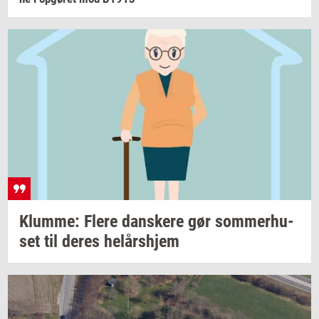
Klum­me: Flere
dan­ske­re
gør
som­mer­hu­
set
til deres
helårs­hjem