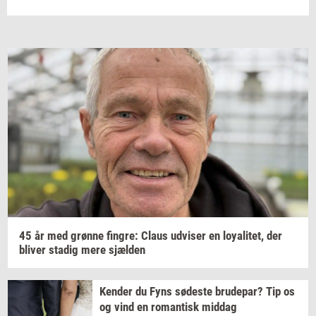
45 år med
grøn­ne
fin­gre:
Claus
ud­vi­ser
en
loy­a­li­tet,
der
bli­ver
sta­dig
mere
sjæl­den
Ken­der
du Fyns
sø­de­ste
bru­de­par?
Tip os
og vind en
ro­man­tisk
mid­dag