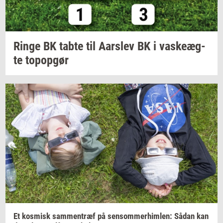
Ringe BK tabte til
Aars­lev
BK i
va­ske­æg­
te
topop­gør
Et
kos­misk
sam­men­træf
på
sen­som­mer­him­len:
Sådan kan