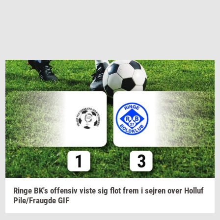
Ringe
BK's
of­fen­siv
viste sig flot frem i
sej­ren
over
Hol­luf
Pile/Fraug­de
GIF