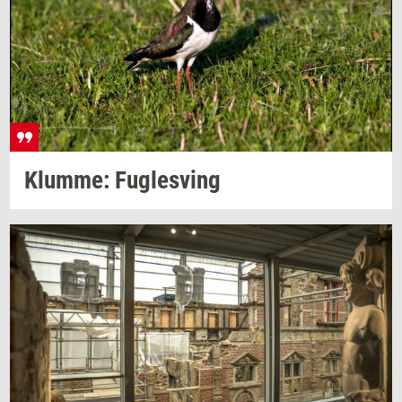
Klum­me: Fug­lesving