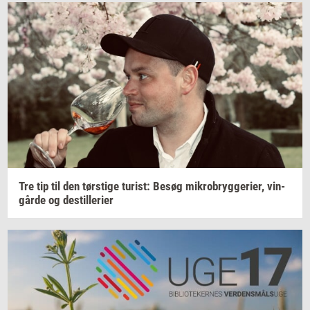
Tre tip til den
tørsti­ge
turist:
Besøg
mi­kro­bryg­ge­ri­er,
vin­
går­de
og
destil­le­ri­er