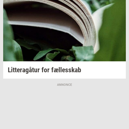
Lit­tera­gå­tur
for
fæl­les­skab
ANNONCE