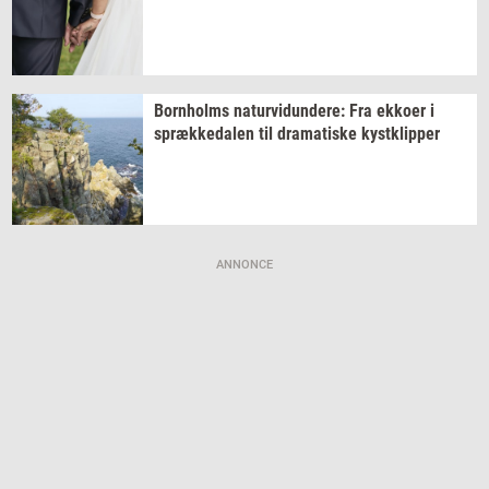
Born­holms
na­tur­vi­dun­de­re:
Fra
ek­ko­er
i
spræk­ke­da­len
til
dra­ma­ti­ske
kyst­klip­per
ANNONCE