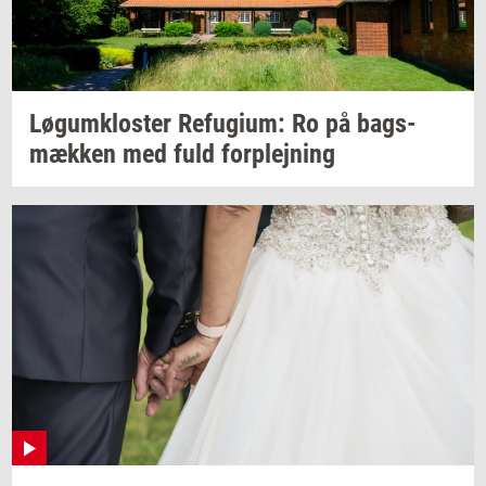
Løgum­klo­ster
Re­fu­gi­um:
Ro på
bags­
mæk­ken
med fuld
for­plej­ning