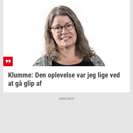
Klum­me:
Den
op­le­vel­se
var jeg lige ved
at gå glip af
ANNONCE