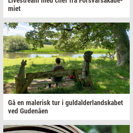
Li­ve­stream
med chef fra
For­svar­sa­ka­de­
mi­et
Gå en
ma­le­risk
tur i
gul­dal­der­land­ska­bet
ved
Gu­denå­en