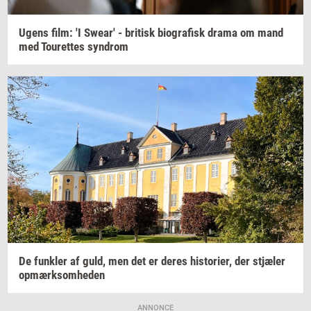
Ugens film: 'I
Swear'
-
bri­tisk
bi­o­gra­fisk
drama om mand
med
Tou­ret­tes
syn­drom
De
funk­ler
af guld, men det er deres
hi­sto­ri­er,
der
stjæ­ler
op­mærk­som­he­den
ANNONCE