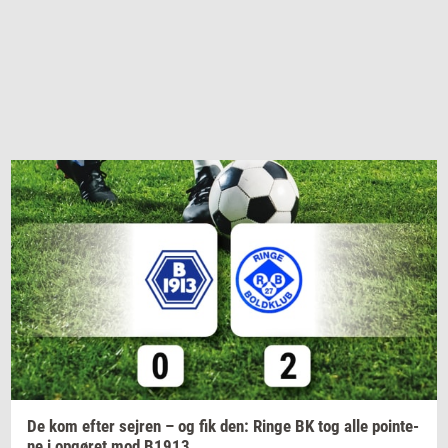
De kom efter
sej­ren
– og fik den: Ringe BK tog alle
po­in­te­
ne
i
op­gø­ret
mod B1913