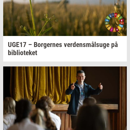
UGE17 –
Bor­ger­nes
ver­dens­målsu­ge
på
bi­bli­o­te­ket