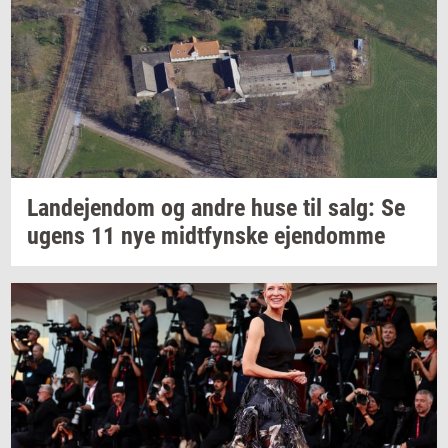
Lan­de­jen­dom
og andre huse til salg: Se
ugens 11 nye
midt­fyn­s­ke
ejen­dom­me