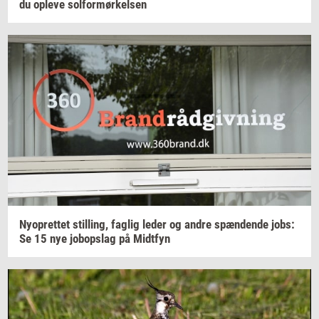
du
op­le­ve
sol­for­mør­kel­sen
Ny­op­ret­tet
stil­ling,
fag­lig
leder og andre
spæn­den­de
jobs:
Se 15 nye
jo­bop­slag
på
Midt­fyn