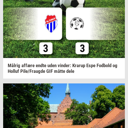
Må­l­rig
af­fæ­re
endte uden
vin­der:
Krarup
Espe
Fod­bold
og
Hol­luf
Pile/Fraug­de
GIF måtte dele