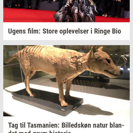
Ugens film: Store
op­le­vel­ser
i Ringe Bio
Tag til
Tas­ma­ni­en:
Bil­leds­køn
natur
blan­