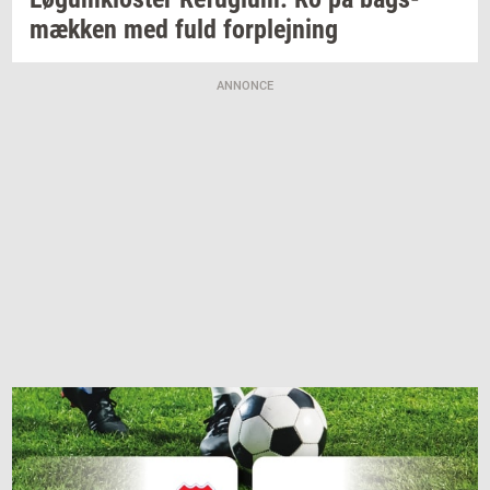
mæk­ken
med fuld
for­plej­ning
ANNONCE