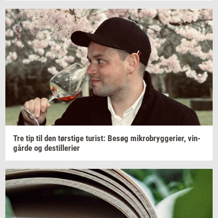
Tre tip til den
tørsti­ge
turist:
Besøg
mi­kro­bryg­ge­ri­er,
vin­
går­de
og
destil­le­ri­er