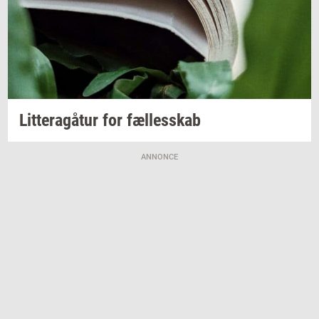
Lit­tera­gå­tur
for
fæl­les­skab
ANNONCE