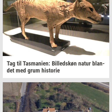
Tag til
Tas­ma­ni­en:
Bil­leds­køn
natur
blan­
det
med grum
hi­sto­rie