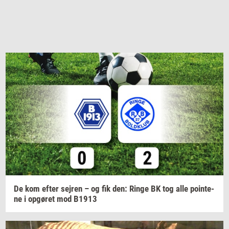
De kom efter
sej­ren
– og fik den: Ringe BK tog alle
po­in­te­
ne
i
op­gø­ret
mod B1913