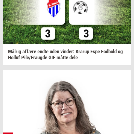
Må­l­rig
af­fæ­re
endte uden
vin­der:
Krarup
Espe
Fod­bold
og
Hol­luf
Pile/Fraug­de
GIF måtte dele