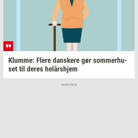
Klum­me: Flere
dan­ske­re
gør
som­mer­hu­
set
til deres
helårs­hjem
ANNONCE