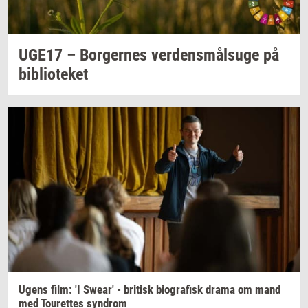
UGE17 –
Bor­ger­nes
ver­dens­målsu­ge
på
bi­bli­o­te­ket
Ugens film: 'I
Swear'
-
bri­tisk
bi­o­gra­fisk
drama om mand
med
Tou­ret­tes
syn­drom