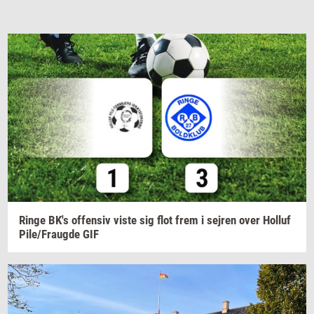
Ringe
BK's
of­fen­siv
viste sig flot frem i
sej­ren
over
Hol­luf
Pile/Fraug­de
GIF