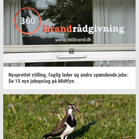
Ny­op­ret­tet
stil­ling,
fag­lig
leder og andre
spæn­den­de
jobs:
Se 15 nye
jo­bop­slag
på
Midt­fyn