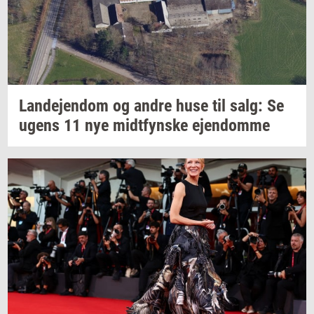
Lan­de­jen­dom
og andre huse til salg: Se
ugens 11 nye
midt­fyn­s­ke
ejen­dom­me