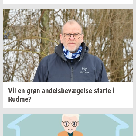
Vil en grøn
an­dels­be­væ­gel­se
star­te
i
Rudme?