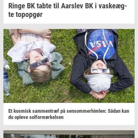
Ringe BK tabte til
Aars­lev
BK i
va­ske­æg­
te
topop­gør
Et
kos­misk
sam­men­træf
på
sen­som­mer­him­len:
Sådan kan
du
op­le­ve
sol­for­mør­kel­sen