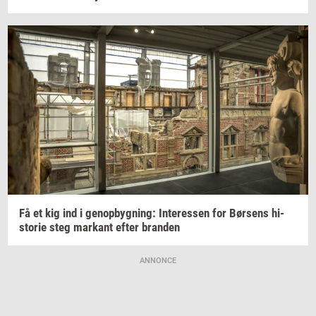
Få et kig ind i
genop­byg­ning:
In­ter­es­sen
for
Bør­sens
hi­
sto­rie
steg
mar­kant
efter
bran­den
ANNONCE