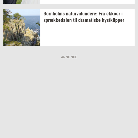
Born­holms
na­tur­vi­dun­de­re:
Fra
ek­ko­er
i
spræk­ke­da­len
til
dra­ma­ti­ske
kyst­klip­per
ANNONCE