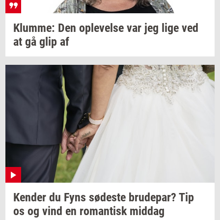
Klum­me:
Den
op­le­vel­se
var jeg lige ved
at gå glip af
Ken­der
du Fyns
sø­de­ste
bru­de­par?
Tip
os og vind en
ro­man­tisk
mid­dag