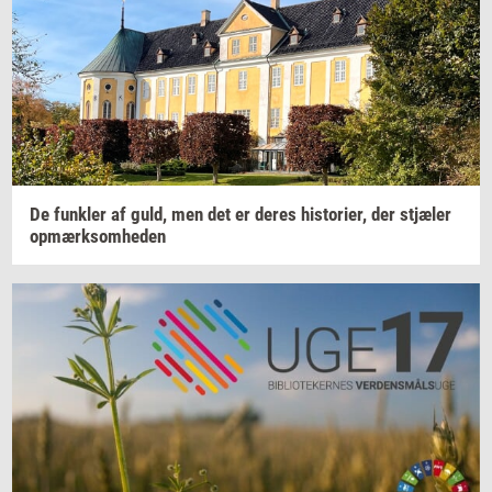
De
funk­ler
af guld, men det er deres
hi­sto­ri­er,
der
stjæ­ler
op­mærk­som­he­den