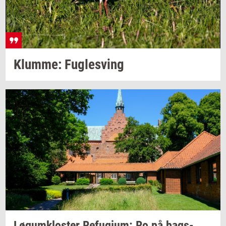
Klum­me: Fug­lesving
Løgum­klo­ster
Re­fu­gi­um:
Ro på
bags­