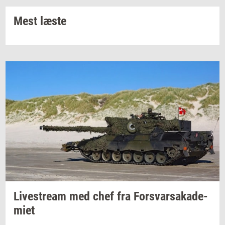
Mest læste
Li­ve­stream
med chef fra
For­svar­sa­ka­de­
mi­et