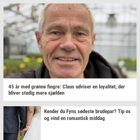
45 år med
grøn­ne
fin­gre:
Claus
ud­vi­ser
en
loy­a­li­tet,
der
bli­ver
sta­dig
mere
sjæl­den
Ken­der
du Fyns
sø­de­ste
bru­de­par?
Tip os
og vind en
ro­man­tisk
mid­dag