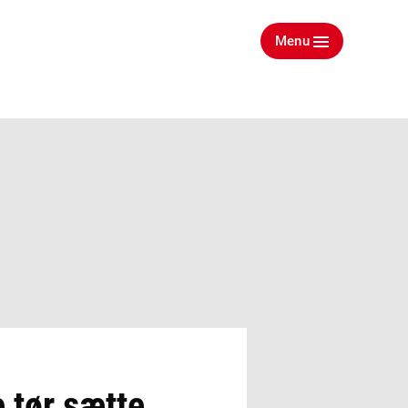
Menu
 tør sætte