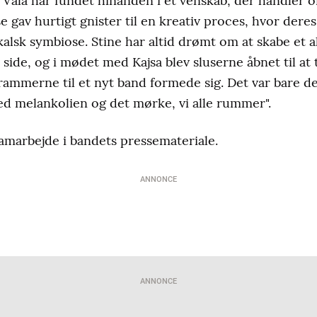
 Vala har fundet hinanden i et venskab, der handler
se gav hurtigt gnister til en kreativ proces, hvor de
alsk symbiose. Stine har altid drømt om at skabe et 
side, og i mødet med Kajsa blev sluserne åbnet til at 
rammerne til et nyt band formede sig. Det var bare de
med melankolien og det mørke, vi alle rummer".
amarbejde i bandets pressemateriale.
ANNONCE
ANNONCE