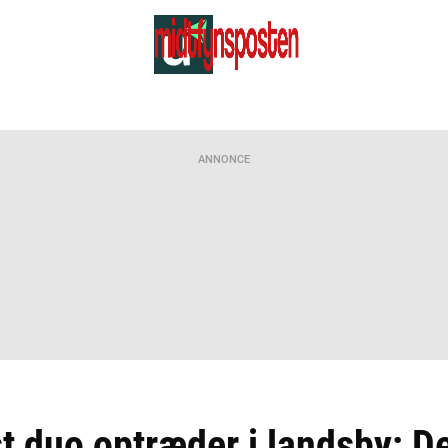
ANNONCE
 duo optræder i landsby: De