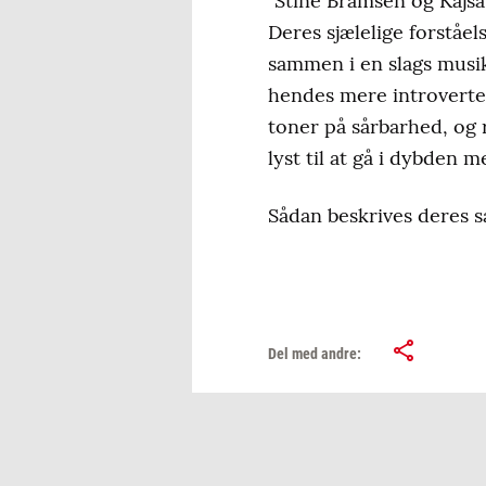
"Stine Bramsen og Kajsa
Deres sjælelige forståel
sammen i en slags musik
hendes mere introverte 
toner på sårbarhed, og 
lyst til at gå i dybden 
Sådan beskrives deres s
Del med andre: