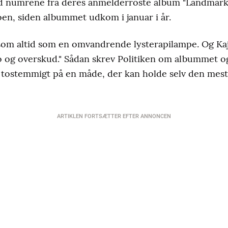
 numrene fra deres anmelderroste album "Landmarks
dioen, siden albummet udkom i januar i år.
om altid som en omvandrende lysterapilampe. Og Kajsa
 og overskud." Sådan skrev Politiken om albummet og
r tostemmigt på en måde, der kan holde selv den mest
ARTIKLEN FORTSÆTTER EFTER ANNONCEN