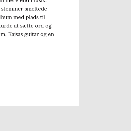
 om mere end musik.
res stemmer smeltede
album med plads til
turde at sætte ord og
m, Kajsas guitar og en