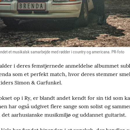
undet et musikalsk samarbejde med rødder i country og americana. PR-foto
alder i deres femstjernede anmeldelse albummet subl
enda som et perfekt match, hvor deres stemmer sme
tiders Simon & Garfunkel.
kset op i Ry, er blandt andet kendt for sin tid som ka
en har også udgivet flere sange som solist og samm
i det aarhusianske musikmiljø og uddannet guitarist.