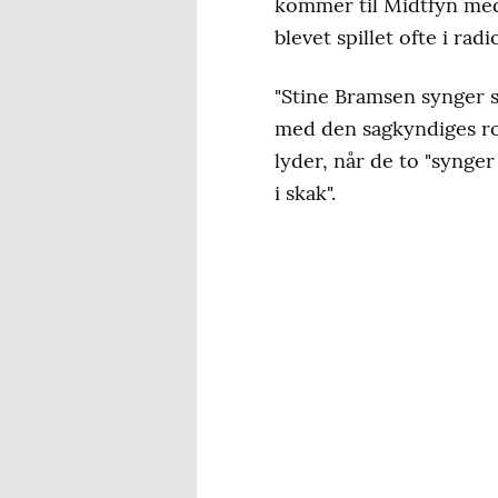
kommer til Midtfyn med
blevet spillet ofte i ra
"Stine Bramsen synger s
med den sagkyndiges ro
lyder, når de to "synge
i skak".