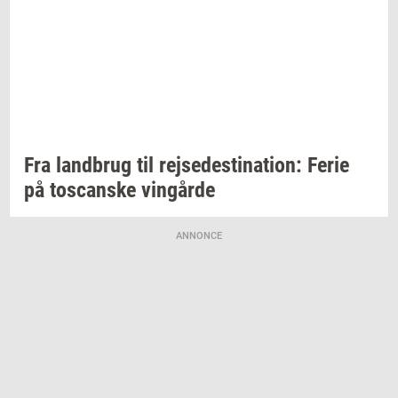
Fra
land­brug
til
rej­se­desti­na­tion:
Ferie
på
toscan­ske
vin­går­de
ANNONCE