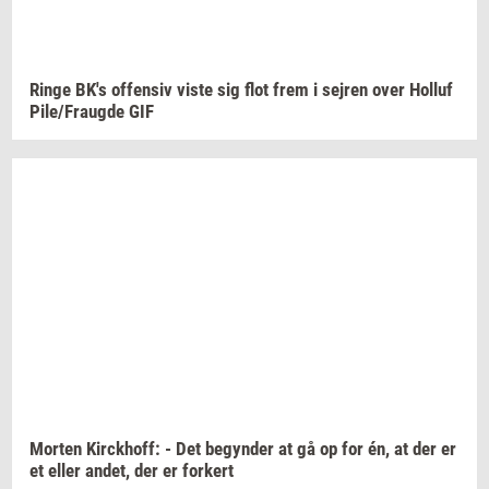
Ringe
BK's
of­fen­siv
viste sig flot frem i
sej­ren
over
Hol­luf
Pile/Fraug­de
GIF
Mor­ten
Kirck­hoff:
- Det
be­gyn­der
at gå op for én, at der er
et eller
andet,
der er
for­kert