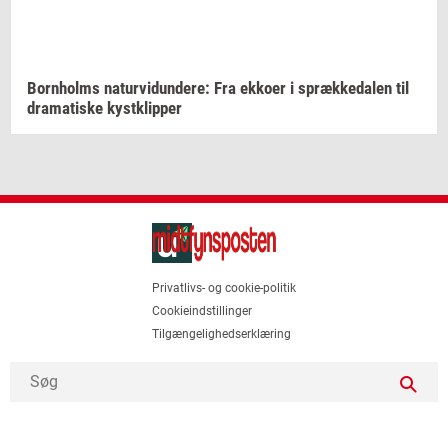
Born­holms
na­tur­vi­dun­de­re:
Fra
ek­ko­er
i
spræk­ke­da­len
til
dra­ma­ti­ske
kyst­klip­per
Privatlivs- og cookie-politik
Cookieindstillinger
Tilgængelighedserklæring