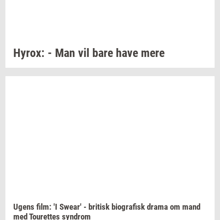
Hyrox:
- Man vil bare have mere
Ugens film: 'I
Swear'
-
bri­tisk
bi­o­gra­fisk
drama om mand
med
Tou­ret­tes
syn­drom