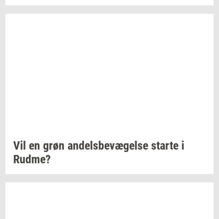
Vil en grøn
an­dels­be­væ­gel­se
star­te
i
Rudme?