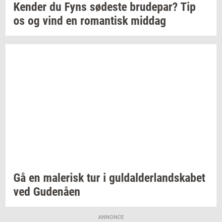
Ken­der
du Fyns
sø­de­ste
bru­de­par?
Tip
os og vind en
ro­man­tisk
mid­dag
Gå en
ma­le­risk
tur i
gul­dal­der­land­ska­bet
ved
Gu­denå­en
ANNONCE