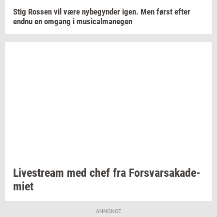
Stig
Ros­sen
vil være
ny­be­gyn­der
igen. Men først efter
endnu en
om­gang
i
mu­si­cal­ma­ne­gen
Li­ve­stream
med chef fra
For­svar­sa­ka­de­
mi­et
ANNONCE