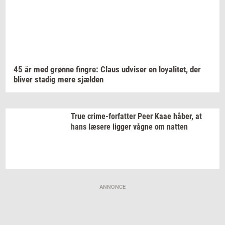
45 år med
grøn­ne
fin­gre:
Claus
ud­vi­ser
en
loy­a­li­tet,
der
bli­ver
sta­dig
mere
sjæl­den
True
crime-​forfatter
Peer Kaae
håber,
at
hans
læ­se­re
lig­ger
vågne om
nat­ten
ANNONCE