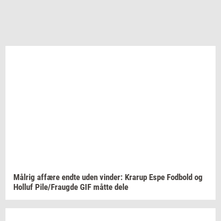
Må­l­rig
af­fæ­re
endte uden
vin­der:
Krarup
Espe
Fod­bold
og
Hol­luf
Pile/Fraug­de
GIF måtte dele