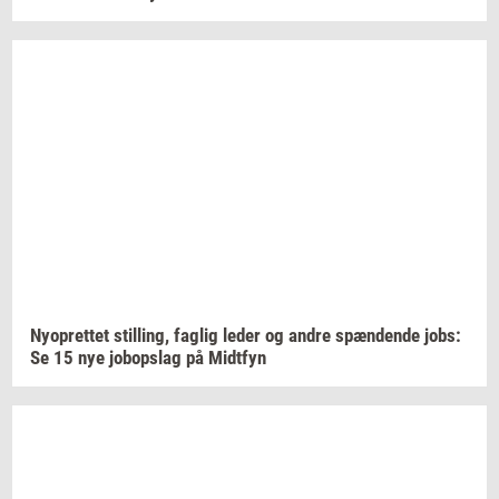
Ny­op­ret­tet
stil­ling,
fag­lig
leder og andre
spæn­den­de
jobs:
Se 15 nye
jo­bop­slag
på
Midt­fyn