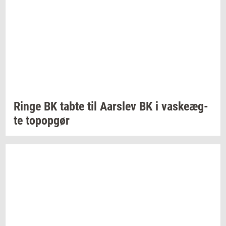
Ringe BK tabte til
Aars­lev
BK i
va­ske­æg­
te
topop­gør