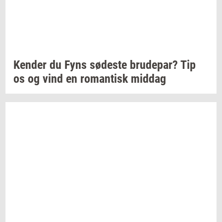
Ken­der
du Fyns
sø­de­ste
bru­de­par?
Tip
os og vind en
ro­man­tisk
mid­dag