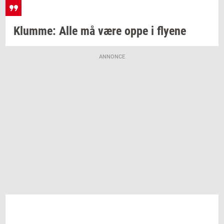
Klum­me:
Alle må være oppe i
fly­e­ne
ANNONCE