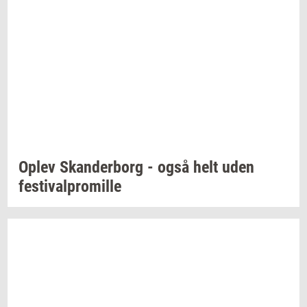
Oplev
Skan­der­borg
- også helt uden
festi­val­pro­mil­le