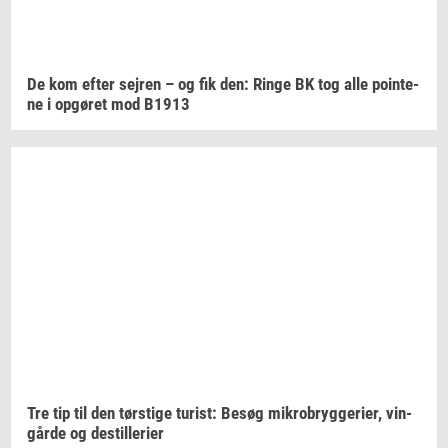
De kom efter
sej­ren
– og fik den: Ringe BK tog alle
po­in­te­
ne
i
op­gø­ret
mod B1913
Tre tip til den
tørsti­ge
turist:
Besøg
mi­kro­bryg­ge­ri­er,
vin­
går­de
og
destil­le­ri­er