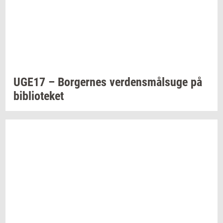
UGE17 –
Bor­ger­nes
ver­dens­målsu­ge
på
bi­bli­o­te­ket