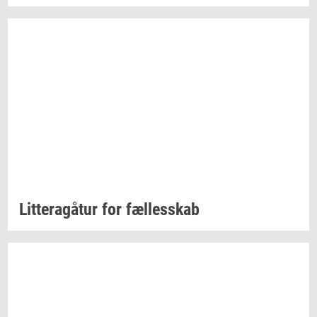
Lit­tera­gå­tur
for
fæl­les­skab