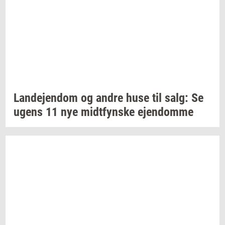
Lan­de­jen­dom
og andre huse til salg: Se
ugens 11 nye
midt­fyn­s­ke
ejen­dom­me