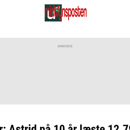
ANNONCE
: Astrid på 10 år læste 12.7