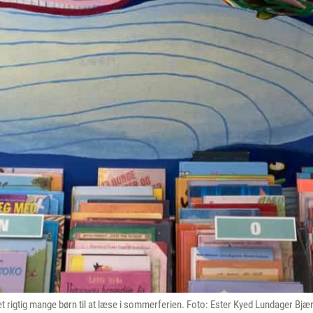
t rigtig mange børn til at læse i sommerferien. Foto: Ester Kyed Lundager Bjæ