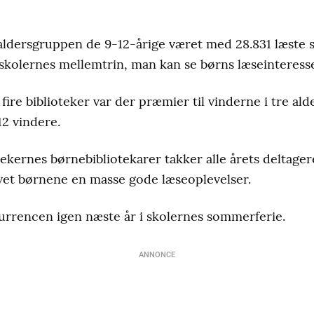
aldersgruppen de 9-12-årige været med 28.831 læste si
 skolernes mellemtrin, man kan se børns læseinteresse 
re biblioteker var der præmier til vinderne i tre alde
 12 vindere.
kernes børnebibliotekarer takker alle årets deltagere
vet børnene en masse gode læseoplevelser.
urrencen igen næste år i skolernes sommerferie.
ANNONCE