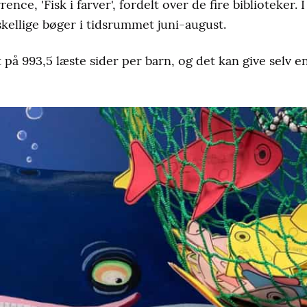
e, 'Fisk i farver', fordelt over de fire biblioteker. I
skellige bøger i tidsrummet juni-august.
 på 993,5 læste sider per barn, og det kan give selv e