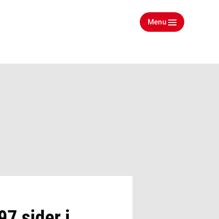
Menu
97 sider i