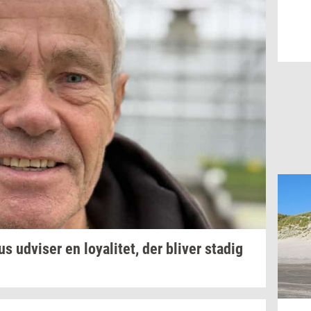
us
ud­vi­ser
en
loy­a­li­tet,
der
bli­ver
sta­dig