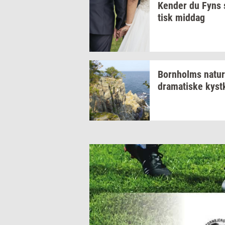
Ken­der
du Fyns
tisk
mid­dag
Born­holms
na­tur
dra­ma­ti­ske
kyst­