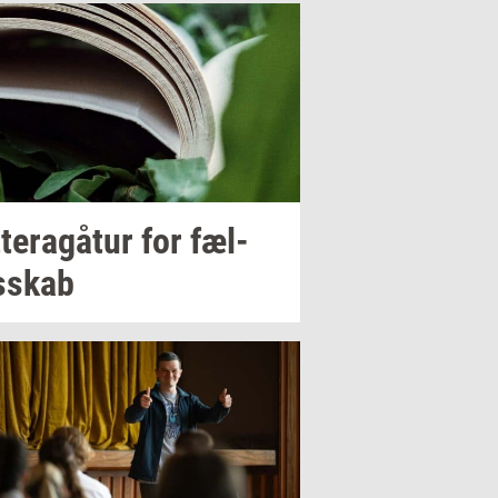
­tera­gå­tur
for
fæl­
s­skab