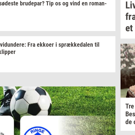
Li
sø­de­ste
bru­de­par?
Tip os og vind en
ro­man­
fr
et
­vi­dun­de­re:
Fra
ek­ko­er
i
spræk­ke­da­len
til
klip­per
Tre
Be
de