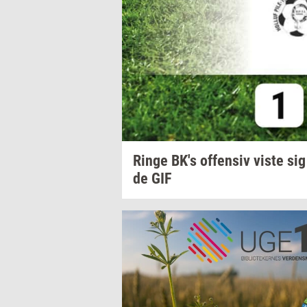
Ringe
BK's
of­fen­siv
viste sig
de
GIF