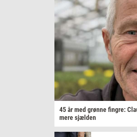
45 år med
grøn­ne
fin­gre:
Cla
mere
sjæl­den