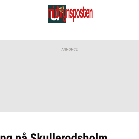
ANNONCE
ing på Skullerodsholm