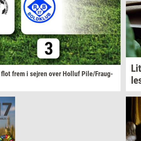
Lit
 flot frem i
sej­ren
over
Hol­luf
Pile/Fraug­
le