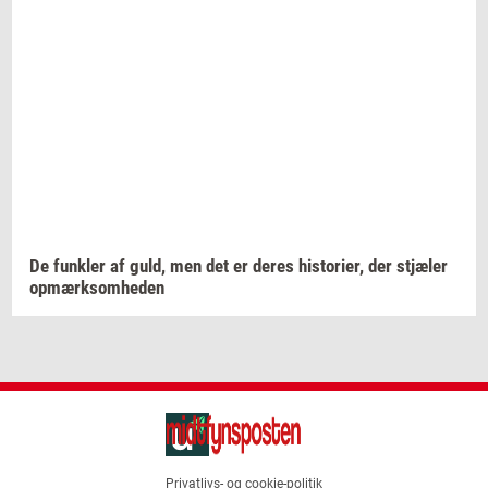
De
funk­ler
af guld, men det er deres
hi­sto­ri­er,
der
stjæ­ler
op­mærk­som­he­den
Privatlivs- og cookie-politik