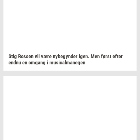
Stig
Ros­sen
vil være
ny­be­gyn­der
igen. Men først efter
endnu en
om­gang
i
mu­si­cal­ma­ne­gen