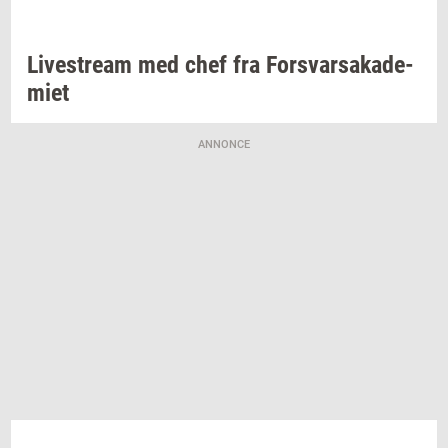
Li­ve­stream
med chef fra
For­svar­sa­ka­de­
mi­et
ANNONCE