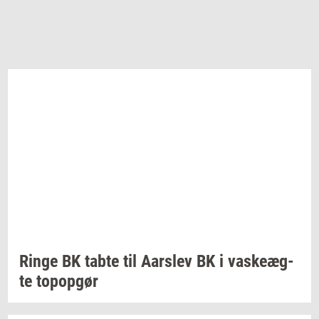
Ringe BK tabte til
Aars­lev
BK i
va­ske­æg­
te
topop­gør