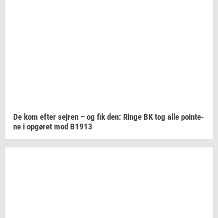
De kom efter
sej­ren
– og fik den: Ringe BK tog alle
po­in­te­
ne
i
op­gø­ret
mod B1913