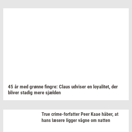
45 år med
grøn­ne
fin­gre:
Claus
ud­vi­ser
en
loy­a­li­tet,
der
bli­ver
sta­dig
mere
sjæl­den
True
crime-​forfatter
Peer Kaae
håber,
at
hans
læ­se­re
lig­ger
vågne om
nat­ten