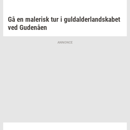
Gå en
ma­le­risk
tur i
gul­dal­der­land­ska­bet
ved
Gu­denå­en
ANNONCE