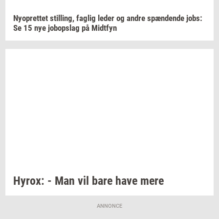
Ny­op­ret­tet
stil­ling,
fag­lig
leder og andre
spæn­den­de
jobs:
Se 15 nye
jo­bop­slag
på
Midt­fyn
Hyrox:
- Man vil bare have mere
ANNONCE