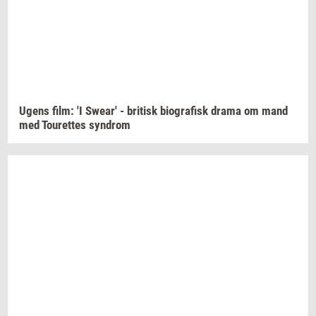
Ugens film: 'I
Swear'
-
bri­tisk
bi­o­gra­fisk
drama om mand
med
Tou­ret­tes
syn­drom