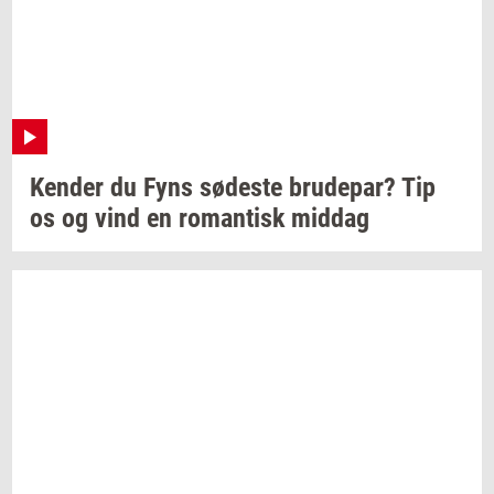
Ken­der
du Fyns
sø­de­ste
bru­de­par?
Tip
os og vind en
ro­man­tisk
mid­dag