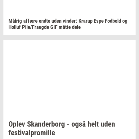
Må­l­rig
af­fæ­re
endte uden
vin­der:
Krarup
Espe
Fod­bold
og
Hol­luf
Pile/Fraug­de
GIF måtte dele
Oplev
Skan­der­borg
- også helt uden
festi­val­pro­mil­le