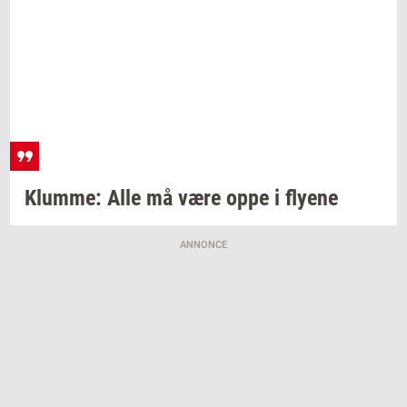
Klum­me:
Alle må være oppe i
fly­e­ne
ANNONCE