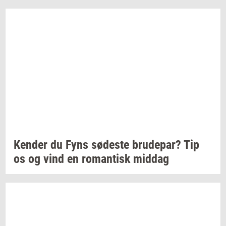
Ken­der
du Fyns
sø­de­ste
bru­de­par?
Tip
os og vind en
ro­man­tisk
mid­dag