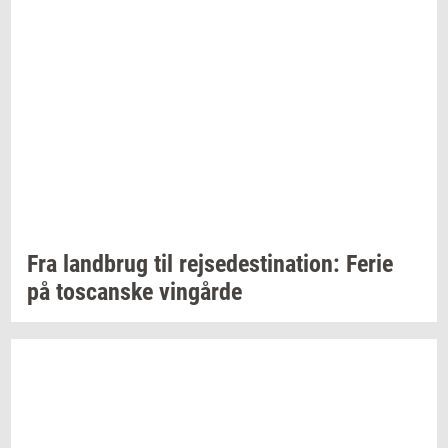
Fra
land­brug
til
rej­se­desti­na­tion:
Ferie
på
toscan­ske
vin­går­de