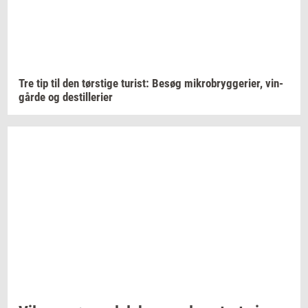
Tre tip til den
tørsti­ge
turist:
Besøg
mi­kro­bryg­ge­ri­er,
vin­
går­de
og
destil­le­ri­er