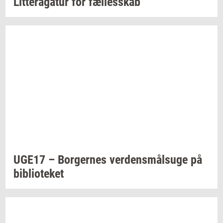
Lit­tera­gå­tur
for
fæl­les­skab
UGE17 –
Bor­ger­nes
ver­dens­målsu­ge
på
bi­bli­o­te­ket