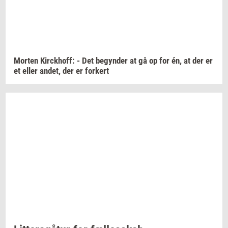
Mor­ten
Kirck­hoff:
- Det
be­gyn­der
at gå op for én, at der er
et eller
andet,
der er
for­kert