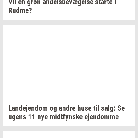
Vil en grøn
an­dels­be­væ­gel­se
star­te
i
Rudme?
Lan­de­jen­dom
og andre huse til salg: Se
ugens 11 nye
midt­fyn­s­ke
ejen­dom­me