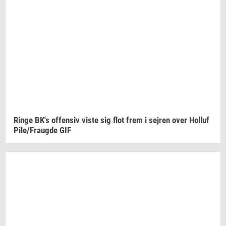
Ringe
BK's
of­fen­siv
viste sig flot frem i
sej­ren
over
Hol­luf
Pile/Fraug­de
GIF