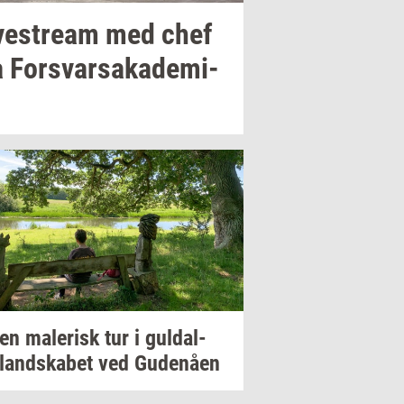
­ve­stream
med chef
a
For­svar­sa­ka­de­mi­
 en
ma­le­risk
tur i
gul­dal­
­land­ska­bet
ved
Gu­denå­en