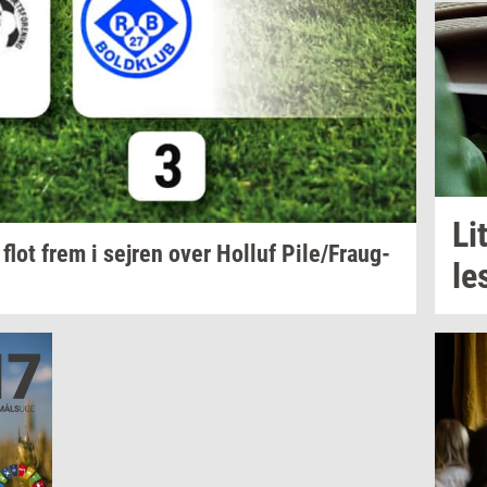
Lit
 flot frem i
sej­ren
over
Hol­luf
Pile/Fraug­
le