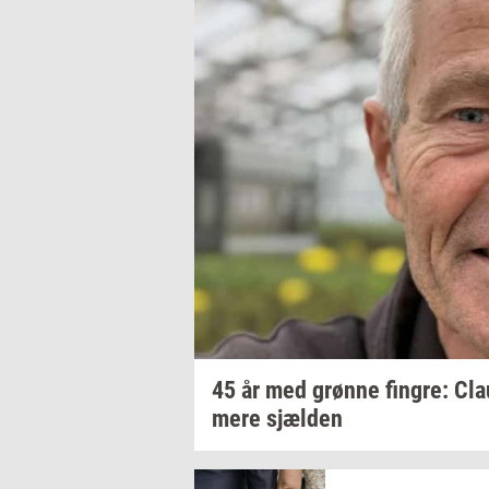
45 år med
grøn­ne
fin­gre:
Cla
mere
sjæl­den