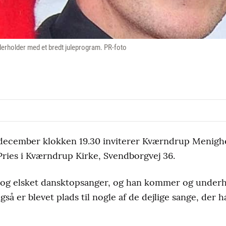
erholder med et bredt juleprogram. PR-foto
december klokken 19.30 inviterer Kværndrup Menighed
ries i Kværndrup Kirke, Svendborgvej 36.
t og elsket dansktopsanger, og han kommer og under
så er blevet plads til nogle af de dejlige sange, der 