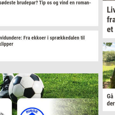
sø­de­ste
bru­de­par?
Tip os og vind en
ro­man­
Li
fr
et
­vi­dun­de­re:
Fra
ek­ko­er
i
spræk­ke­da­len
til
klip­per
Gå
der