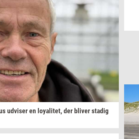
us
ud­vi­ser
en
loy­a­li­tet,
der
bli­ver
sta­dig