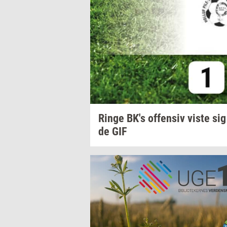
Ringe
BK's
of­fen­siv
viste sig
de
GIF