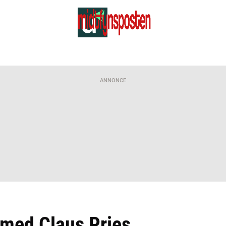
ANNONCE
 med Claus Pries