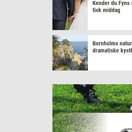
Ken­der
du Fyns
tisk
mid­dag
Born­holms
na­tur
dra­ma­ti­ske
kyst­