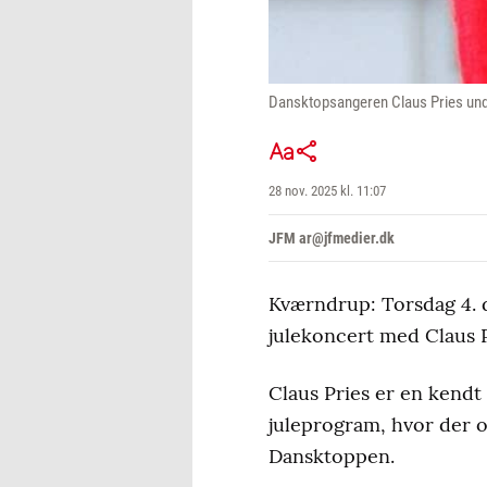
Dansktopsangeren Claus Pries und
28 nov. 2025 kl. 11:07
JFM ar@jfmedier.dk
Kværndrup: Torsdag 4. 
julekoncert med Claus P
Claus Pries er en kend
juleprogram, hvor der og
Dansktoppen.