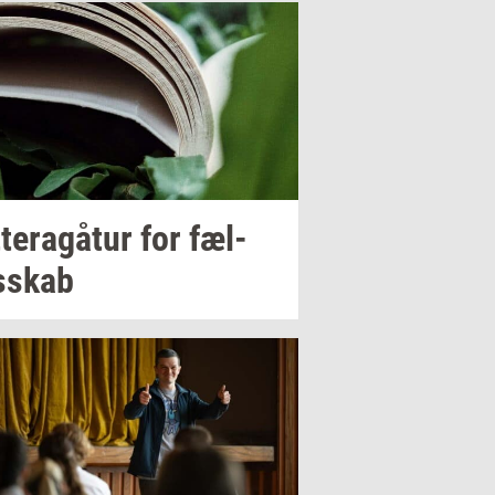
­tera­gå­tur
for
fæl­
s­skab