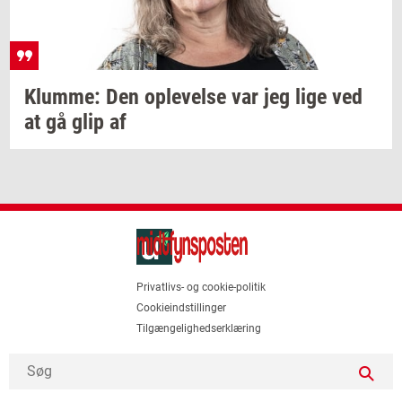
Klum­me:
Den
op­le­vel­se
var jeg lige ved
at gå glip af
Privatlivs- og cookie-politik
Cookieindstillinger
Tilgængelighedserklæring