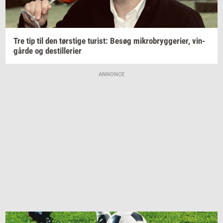
Tre tip til den
tørsti­ge
turist:
Besøg
mi­kro­bryg­ge­ri­er,
vin­
går­de
og
destil­le­ri­er
ANNONCE