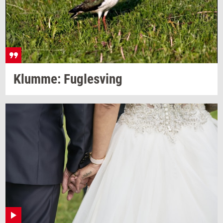
Klum­me: Fug­lesving