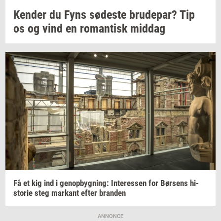
Ken­der
du Fyns
sø­de­ste
bru­de­par?
Tip
os og vind en
ro­man­tisk
mid­dag
Få et kig ind i
genop­byg­ning:
In­ter­es­sen
for
Bør­sens
hi­
sto­rie
steg
mar­kant
efter
bran­den
ANNONCE