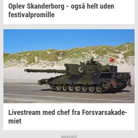
Oplev
Skan­der­borg
- også helt uden
festi­val­pro­mil­le
Li­ve­stream
med chef fra
For­svar­sa­ka­de­
mi­et
ANNONCE