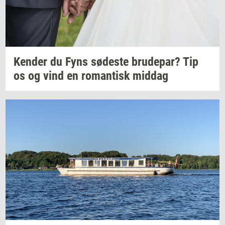
Ken­der
du Fyns
sø­de­ste
bru­de­par?
Tip
os og vind en
ro­man­tisk
mid­dag