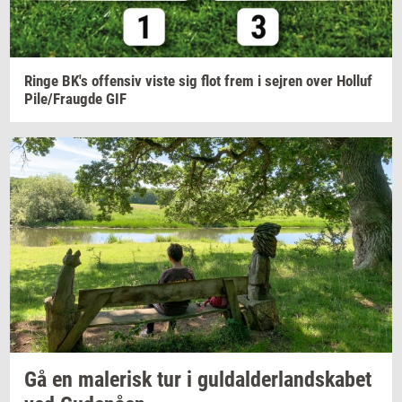
Ringe
BK's
of­fen­siv
viste sig flot frem i
sej­ren
over
Hol­luf
Pile/Fraug­de
GIF
Gå en
ma­le­risk
tur i
gul­dal­der­land­ska­bet