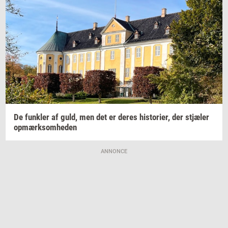
De
funk­ler
af guld, men det er deres
hi­sto­ri­er,
der
stjæ­ler
op­mærk­som­he­den
ANNONCE