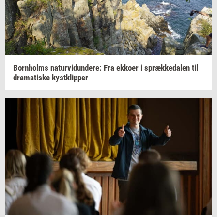
Born­holms
na­tur­vi­dun­de­re:
Fra
ek­ko­er
i
spræk­ke­da­len
til
dra­ma­ti­ske
kyst­klip­per