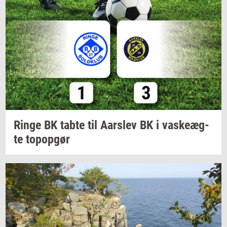
Ringe BK tabte til
Aars­lev
BK i
va­ske­æg­
te
topop­gør