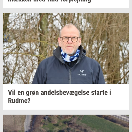
Vil en grøn
an­dels­be­væ­gel­se
star­te
i
Rudme?