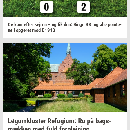
De kom efter
sej­ren
– og fik den: Ringe BK tog alle
po­in­te­
ne
i
op­gø­ret
mod B1913
Løgum­klo­ster
Re­fu­gi­um:
Ro på
bags­
mæk­ken
med fuld
for­plej­ning