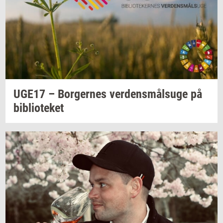
UGE17 –
Bor­ger­nes
ver­dens­målsu­ge
på
bi­bli­o­te­ket