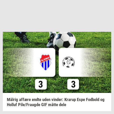
Må­l­rig
af­fæ­re
endte uden
vin­der:
Krarup
Espe
Fod­bold
og
Hol­luf
Pile/Fraug­de
GIF måtte dele