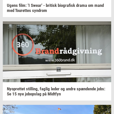
Ugens film: 'I
Swear'
-
bri­tisk
bi­o­gra­fisk
drama om mand
med
Tou­ret­tes
syn­drom
Ny­op­ret­tet
stil­ling,
fag­lig
leder og andre
spæn­den­de
jobs:
Se 15 nye
jo­bop­slag
på
Midt­fyn