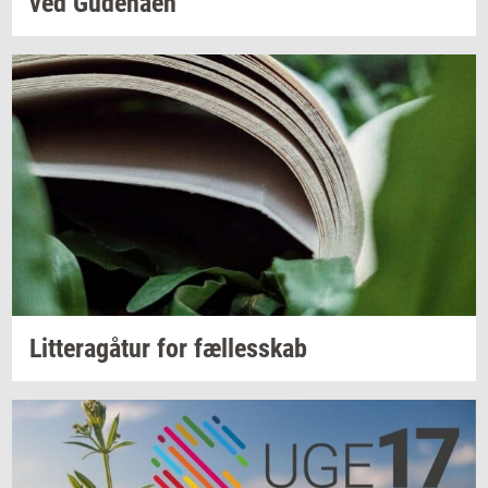
ved
Gu­denå­en
Lit­tera­gå­tur
for
fæl­les­skab