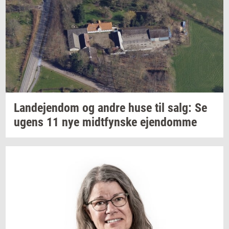
Lan­de­jen­dom
og andre huse til salg: Se
ugens 11 nye
midt­fyn­s­ke
ejen­dom­me