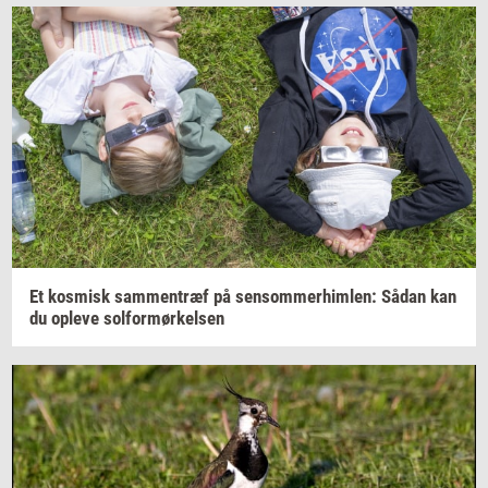
Et
kos­misk
sam­men­træf
på
sen­som­mer­him­len:
Sådan kan
du
op­le­ve
sol­for­mør­kel­sen