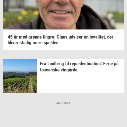
45 år med
grøn­ne
fin­gre:
Claus
ud­vi­ser
en
loy­a­li­tet,
der
bli­ver
sta­dig
mere
sjæl­den
Fra
land­brug
til
rej­se­desti­na­tion:
Ferie på
toscan­ske
vin­går­de
ANNONCE