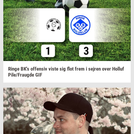
Ringe
BK's
of­fen­siv
viste sig flot frem i
sej­ren
over
Hol­luf
Pile/Fraug­de
GIF