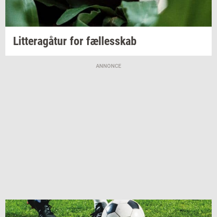
Lit­tera­gå­tur
for
fæl­les­skab
ANNONCE