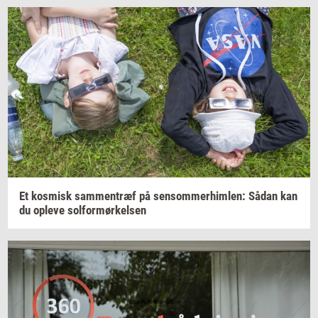
Et
kos­misk
sam­men­træf
på
sen­som­mer­him­len:
Sådan kan
du
op­le­ve
sol­for­mør­kel­sen