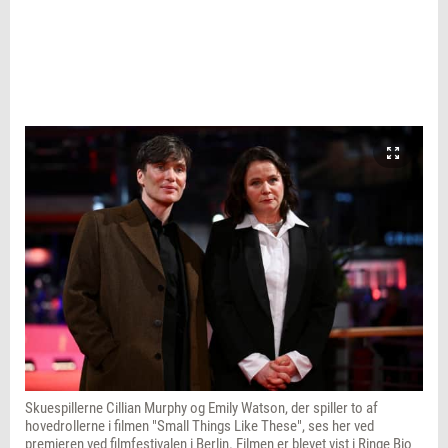
Skuespillerne Cillian Murphy og Emily Watson, der spiller to af
hovedrollerne i filmen "Small Things Like These", ses her ved
premieren ved filmfestivalen i Berlin. Filmen er blevet vist i Ringe Bio