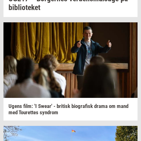
bi­bli­o­te­ket
Ugens film: 'I
Swear'
-
bri­tisk
bi­o­gra­fisk
drama om mand
med
Tou­ret­tes
syn­drom