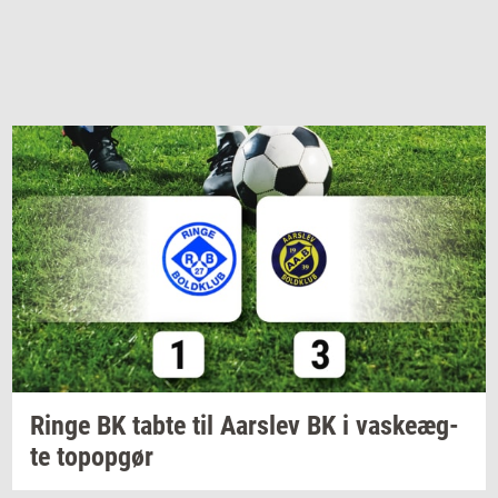
Ringe BK tabte til
Aars­lev
BK i
va­ske­æg­
te
topop­gør