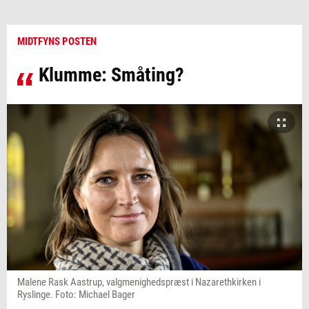
MIDTFYNS POSTEN
Klumme: Småting?
Malene Rask Aastrup, valgmenighedspræst i Nazarethkirken i
Ryslinge. Foto: Michael Bager