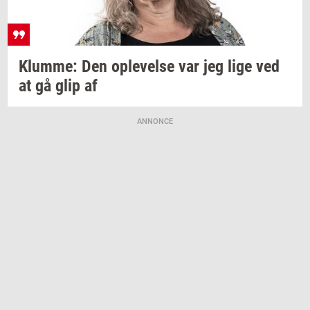
Klum­me:
Den
op­le­vel­se
var jeg lige ved
at gå glip af
ANNONCE