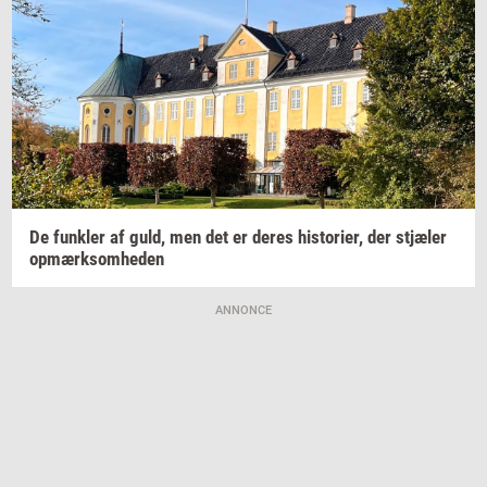
De
funk­ler
af guld, men det er deres
hi­sto­ri­er,
der
stjæ­ler
op­mærk­som­he­den
ANNONCE