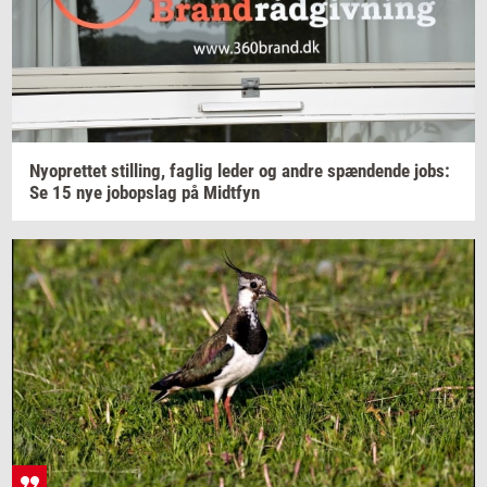
Ny­op­ret­tet
stil­ling,
fag­lig
leder og andre
spæn­den­de
jobs:
Se 15 nye
jo­bop­slag
på
Midt­fyn