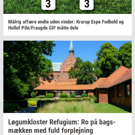
Må­l­rig
af­fæ­re
endte uden
vin­der:
Krarup
Espe
Fod­bold
og
Hol­luf
Pile/Fraug­de
GIF måtte dele
Løgum­klo­ster
Re­fu­gi­um:
Ro på
bags­
mæk­ken
med fuld
for­plej­ning