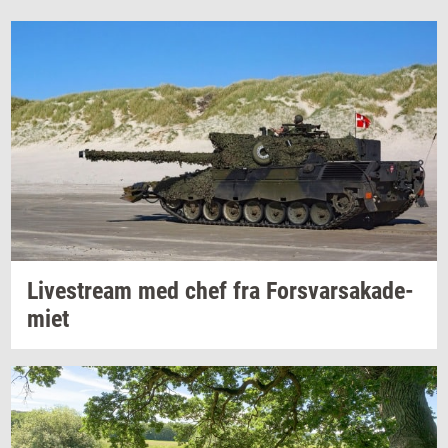
Li­ve­stream
med chef fra
For­svar­sa­ka­de­
mi­et