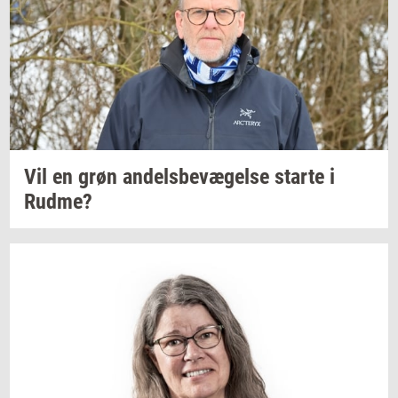
Vil en grøn
an­dels­be­væ­gel­se
star­te
i
Rudme?