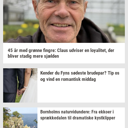
45 år med
grøn­ne
fin­gre:
Claus
ud­vi­ser
en
loy­a­li­tet,
der
bli­ver
sta­dig
mere
sjæl­den
Ken­der
du Fyns
sø­de­ste
bru­de­par?
Tip os
og vind en
ro­man­tisk
mid­dag
Born­holms
na­tur­vi­dun­de­re:
Fra
ek­ko­er
i
spræk­ke­da­len
til
dra­ma­ti­ske
kyst­klip­per