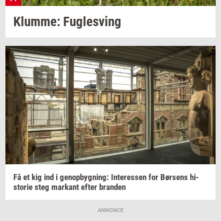
Klum­me: Fug­lesving
Få et kig ind i
genop­byg­ning:
In­ter­es­sen
for
Bør­sens
hi­
sto­rie
steg
mar­kant
efter
bran­den
ANNONCE