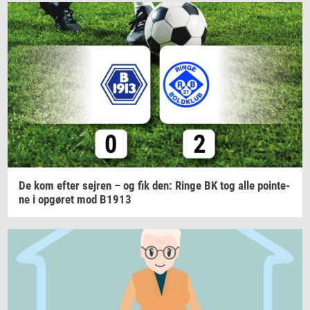
De kom efter
sej­ren
– og fik den: Ringe BK tog alle
po­in­te­
ne
i
op­gø­ret
mod B1913