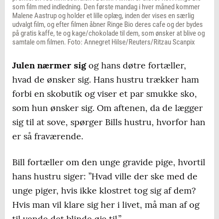
som film med indledning. Den første mandag i hver måned kommer
Malene Aastrup og holder et lille oplæg, inden der vises en særlig
udvalgt film, og efter filmen åbner Ringe Bio deres cafe og der bydes
på gratis kaffe, te og kage/chokolade til dem, som ønsker at blive og
samtale om filmen. Foto: Annegret Hilse/Reuters/Ritzau Scanpix
Julen nærmer sig
og hans døtre fortæller,
hvad de ønsker sig. Hans hustru trækker ham
forbi en skobutik og viser et par smukke sko,
som hun ønsker sig. Om aftenen, da de lægger
sig til at sove, spørger Bills hustru, hvorfor han
er så fraværende.
Bill fortæller om den unge gravide pige, hvortil
hans hustru siger: ”Hvad ville der ske med de
unge piger, hvis ikke klostret tog sig af dem?
Hvis man vil klare sig her i livet, må man af og
til vende det blinde øje til.”