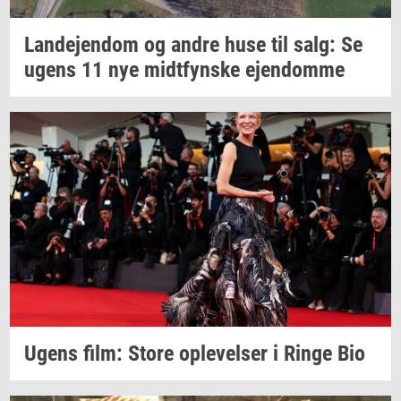
Lan­de­jen­dom
og andre huse til salg: Se
ugens 11 nye
midt­fyn­s­ke
ejen­dom­me
Ugens film: Store
op­le­vel­ser
i Ringe Bio