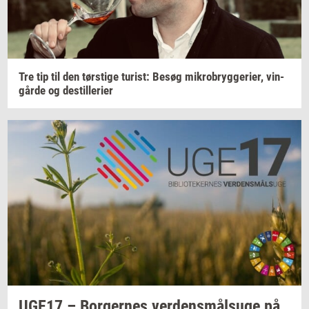
Tre tip til den
tørsti­ge
turist:
Besøg
mi­kro­bryg­ge­ri­er,
vin­
går­de
og
destil­le­ri­er
UGE17 –
Bor­ger­nes
ver­dens­målsu­ge
på