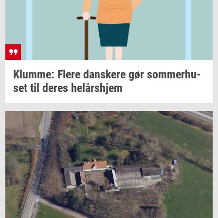
Klum­me: Flere
dan­ske­re
gør
som­mer­hu­
set
til deres
helårs­hjem