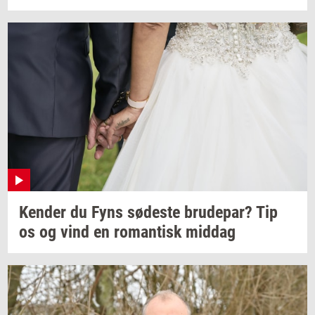
Ken­der
du Fyns
sø­de­ste
bru­de­par?
Tip
os og vind en
ro­man­tisk
mid­dag