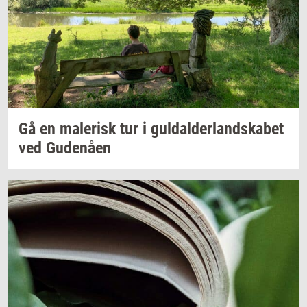
Gå en
ma­le­risk
tur i
gul­dal­der­land­ska­bet
ved
Gu­denå­en