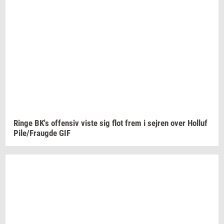
Ringe
BK's
of­fen­siv
viste sig flot frem i
sej­ren
over
Hol­luf
Pile/Fraug­de
GIF