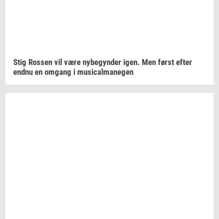
Stig
Ros­sen
vil være
ny­be­gyn­der
igen. Men først efter
endnu en
om­gang
i
mu­si­cal­ma­ne­gen