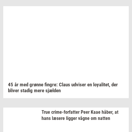
45 år med
grøn­ne
fin­gre:
Claus
ud­vi­ser
en
loy­a­li­tet,
der
bli­ver
sta­dig
mere
sjæl­den
True
crime-​forfatter
Peer Kaae
håber,
at
hans
læ­se­re
lig­ger
vågne om
nat­ten