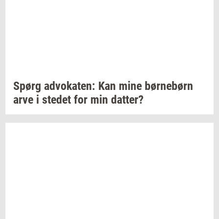
Spørg
ad­vo­ka­ten:
Kan mine
bør­ne­børn
arve i
ste­det
for min
dat­ter?