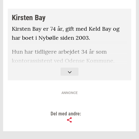
Kirsten Bay
Kirsten Bay er 74 år, gift med Keld Bay og
har boet i Nybølle siden 2003.
Hun har tidligere arbejdet 34 år som
kontorassistent ved Odense Kommune.
I dag er hun redaktør på ”Lokalen”,
lokalblad for Hillerslev Sogn, spiller golf i
Faaborg Golfklub og nyder ellers livet på
ANNONCE
alle måder.
Del med andre: