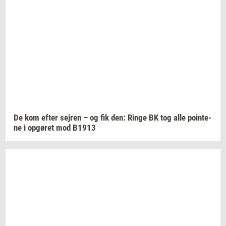
De kom efter
sej­ren
– og fik den: Ringe BK tog alle
po­in­te­
ne
i
op­gø­ret
mod B1913