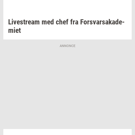
Li­ve­stream
med chef fra
For­svar­sa­ka­de­
mi­et
ANNONCE