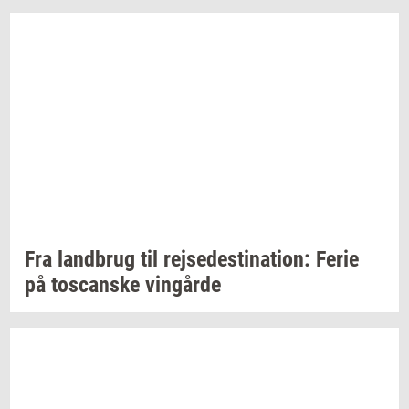
Fra
land­brug
til
rej­se­desti­na­tion:
Ferie
på
toscan­ske
vin­går­de