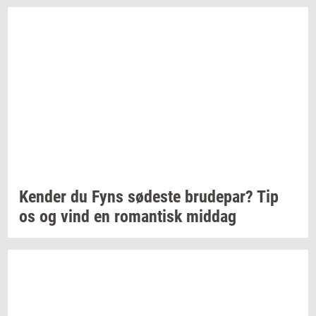
Ken­der
du Fyns
sø­de­ste
bru­de­par?
Tip
os og vind en
ro­man­tisk
mid­dag