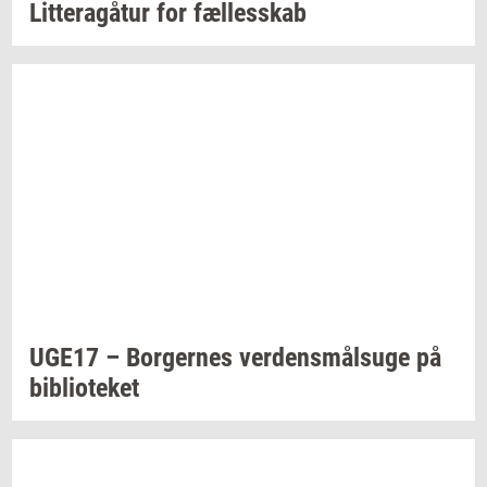
Lit­tera­gå­tur
for
fæl­les­skab
UGE17 –
Bor­ger­nes
ver­dens­målsu­ge
på
bi­bli­o­te­ket