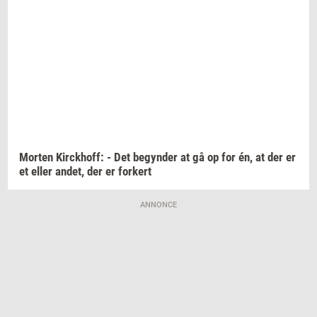
Mor­ten
Kirck­hoff:
- Det
be­gyn­der
at gå op for én, at der er
et eller
andet,
der er
for­kert
ANNONCE