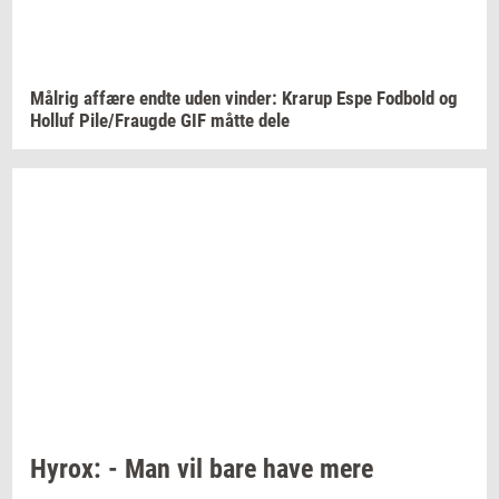
Må­l­rig
af­fæ­re
endte uden
vin­der:
Krarup
Espe
Fod­bold
og
Hol­luf
Pile/Fraug­de
GIF måtte dele
Hyrox:
- Man vil bare have mere