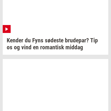
Ken­der
du Fyns
sø­de­ste
bru­de­par?
Tip
os og vind en
ro­man­tisk
mid­dag