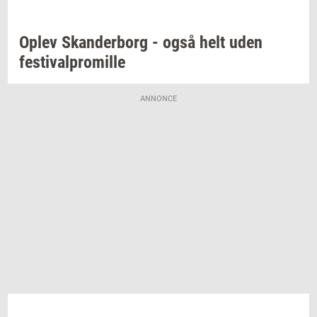
Oplev
Skan­der­borg
- også helt uden
festi­val­pro­mil­le
ANNONCE