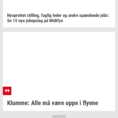
Ny­op­ret­tet
stil­ling,
fag­lig
leder og andre
spæn­den­de
jobs:
Se 15 nye
jo­bop­slag
på
Midt­fyn
Klum­me:
Alle må være oppe i
fly­e­ne
ANNONCE