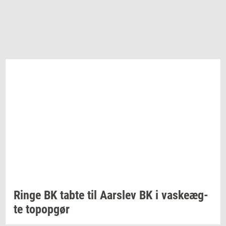
Ringe BK tabte til
Aars­lev
BK i
va­ske­æg­
te
topop­gør