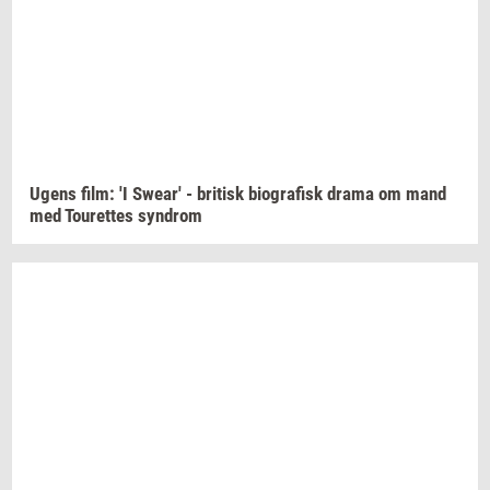
Ugens film: 'I
Swear'
-
bri­tisk
bi­o­gra­fisk
drama om mand
med
Tou­ret­tes
syn­drom