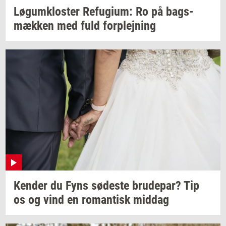
Løgum­klo­ster
Re­fu­gi­um:
Ro på
bags­
mæk­ken
med fuld
for­plej­ning
Ken­der
du Fyns
sø­de­ste
bru­de­par?
Tip
os og vind en
ro­man­tisk
mid­dag