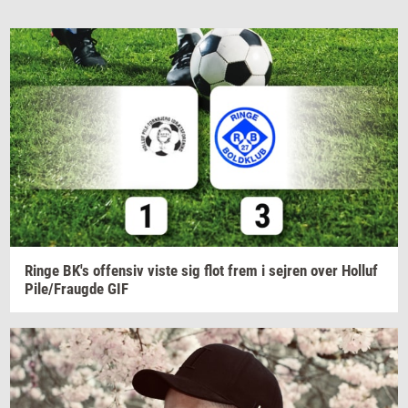
Ringe
BK's
of­fen­siv
viste sig flot frem i
sej­ren
over
Hol­luf
Pile/Fraug­de
GIF