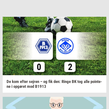
De kom efter
sej­ren
– og fik den: Ringe BK tog alle
po­in­te­
ne
i
op­gø­ret
mod B1913