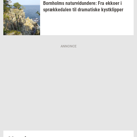
Born­holms
na­tur­vi­dun­de­re:
Fra
ek­ko­er
i
spræk­ke­da­len
til
dra­ma­ti­ske
kyst­klip­per
ANNONCE