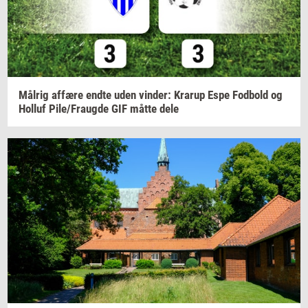
Må­l­rig
af­fæ­re
endte uden
vin­der:
Krarup
Espe
Fod­bold
og
Hol­luf
Pile/Fraug­de
GIF måtte dele