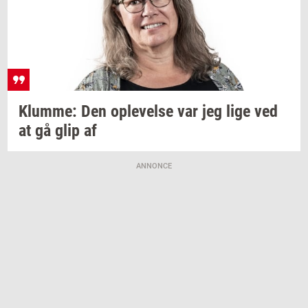
Klum­me:
Den
op­le­vel­se
var jeg lige ved
at gå glip af
ANNONCE