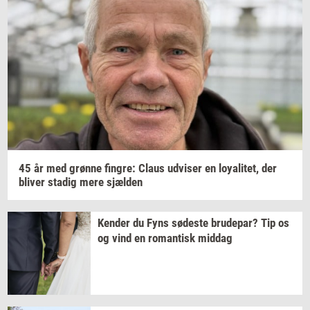
45 år med
grøn­ne
fin­gre:
Claus
ud­vi­ser
en
loy­a­li­tet,
der
bli­ver
sta­dig
mere
sjæl­den
Ken­der
du Fyns
sø­de­ste
bru­de­par?
Tip os
og vind en
ro­man­tisk
mid­dag