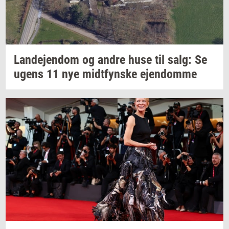
Lan­de­jen­dom
og andre huse til salg: Se
ugens 11 nye
midt­fyn­s­ke
ejen­dom­me