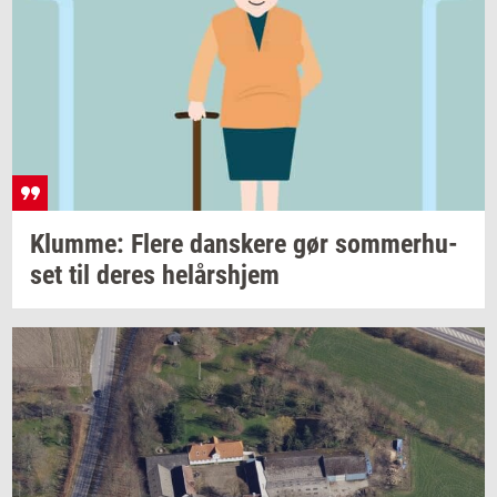
Klum­me: Flere
dan­ske­re
gør
som­mer­hu­
set
til deres
helårs­hjem