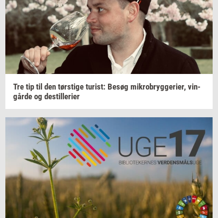
Tre tip til den
tørsti­ge
turist:
Besøg
mi­kro­bryg­ge­ri­er,
vin­
går­de
og
destil­le­ri­er