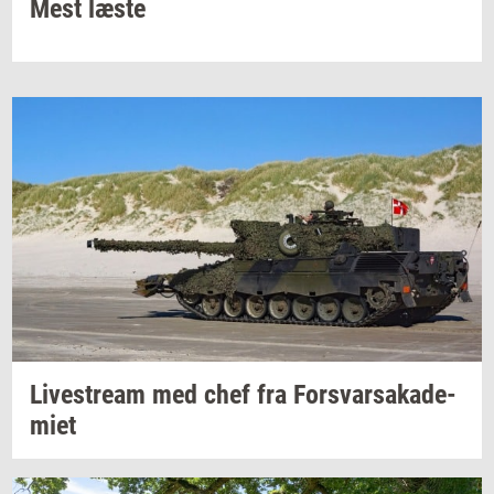
Mest læste
Li­ve­stream
med chef fra
For­svar­sa­ka­de­
mi­et