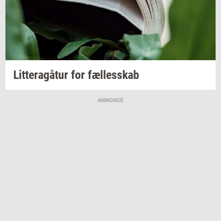
Lit­tera­gå­tur
for
fæl­les­skab
ANNONCE