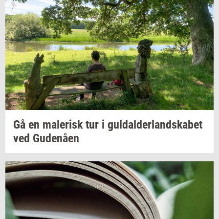
Gå en
ma­le­risk
tur i
gul­dal­der­land­ska­bet
ved
Gu­denå­en