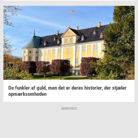
De
funk­ler
af guld, men det er deres
hi­sto­ri­er,
der
stjæ­ler
op­mærk­som­he­den
ANNONCE