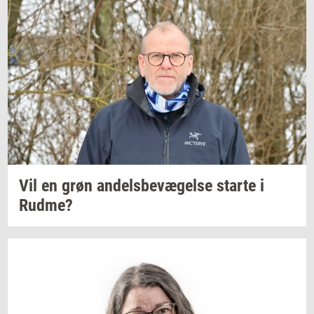
Vil en grøn
an­dels­be­væ­gel­se
star­te
i
Rudme?