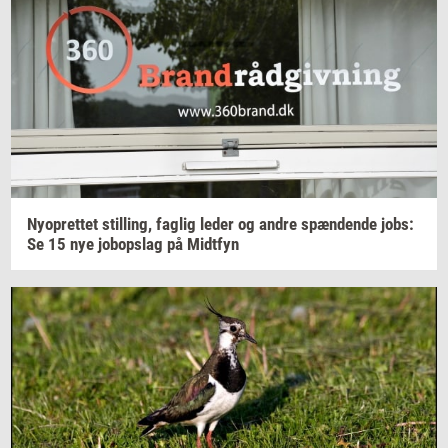
Ny­op­ret­tet
stil­ling,
fag­lig
leder og andre
spæn­den­de
jobs:
Se 15 nye
jo­bop­slag
på
Midt­fyn