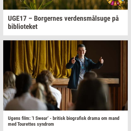
UGE17 –
Bor­ger­nes
ver­dens­målsu­ge
på
bi­bli­o­te­ket
Ugens film: 'I
Swear'
-
bri­tisk
bi­o­gra­fisk
drama om mand
med
Tou­ret­tes
syn­drom