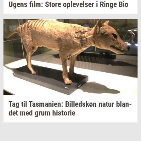
Ugens film: Store
op­le­vel­ser
i Ringe Bio
Tag til
Tas­ma­ni­en:
Bil­leds­køn
natur
blan­
det
med grum
hi­sto­rie