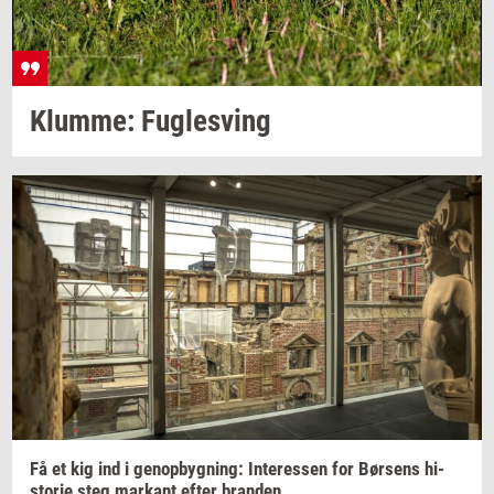
Klum­me: Fug­lesving
Få et kig ind i
genop­byg­ning:
In­ter­es­sen
for
Bør­sens
hi­
sto­rie
steg
mar­kant
efter
bran­den