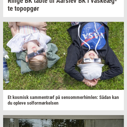
Ringe BK tabte til
Aars­lev
BK i
va­ske­æg­
te
topop­gør
Et
kos­misk
sam­men­træf
på
sen­som­mer­him­len:
Sådan kan
du
op­le­ve
sol­for­mør­kel­sen