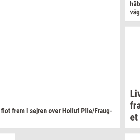
håb
vå
Li
fr
 flot frem i
sej­ren
over
Hol­luf
Pile/Fraug­
et