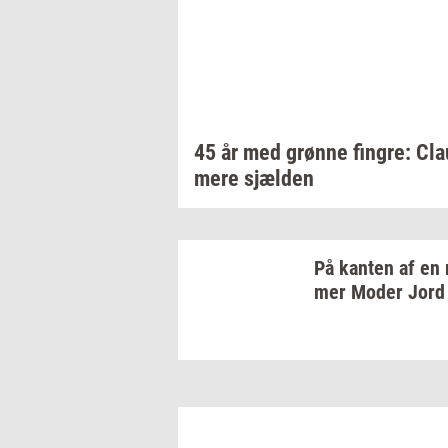
45 år med
grøn­ne
fin­gre:
Cla
mere
sjæl­den
På
kan­ten
af en
mer
Moder Jord