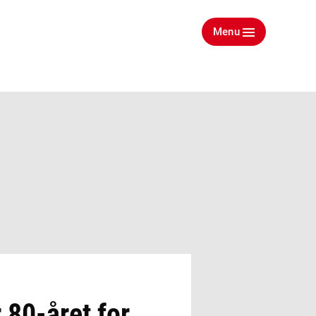
Menu
 80-året for