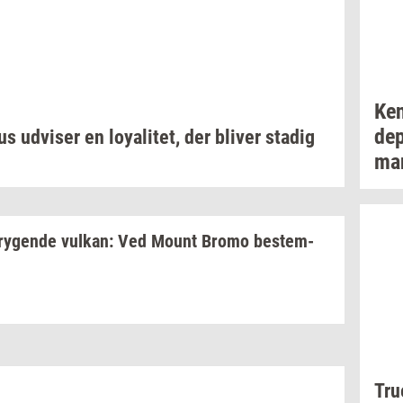
Ken
de­
us
ud­vi­ser
en
loy­a­li­tet,
der
bli­ver
sta­dig
man
ry­gen­de
vulkan:
Ved Mount Bromo
be­stem­
Tr