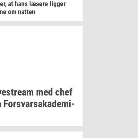
er,
at hans
læ­se­re
lig­ger
gne om
nat­ten
­ve­stream
med chef
a
For­svar­sa­ka­de­mi­