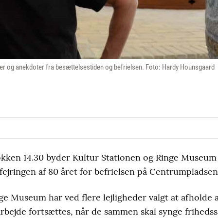
rier og anekdoter fra besættelsestiden og befrielsen. Foto: Hardy Hounsgaard
okken 14.30 byder Kultur Stationen og Ringe Museum 
fejringen af 80 året for befrielsen på Centrumpladsen
nge Museum har ved flere lejligheder valgt at afhold
rbejde fortsættes, når de sammen skal synge friheds