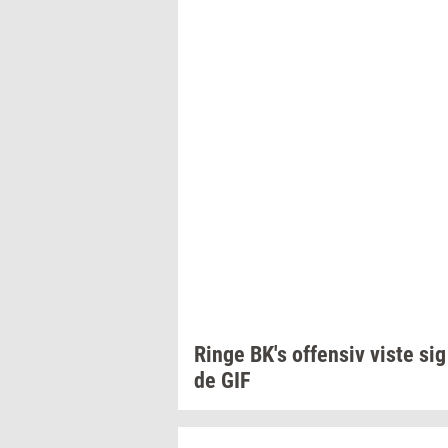
Ringe
BK's
of­fen­siv
viste sig
de
GIF