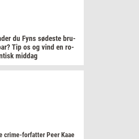
­der
du Fyns
sø­de­ste
bru­
par?
Tip os og vind en
ro­
­tisk
mid­dag
ue
crime-​forfatter
Peer Kaae