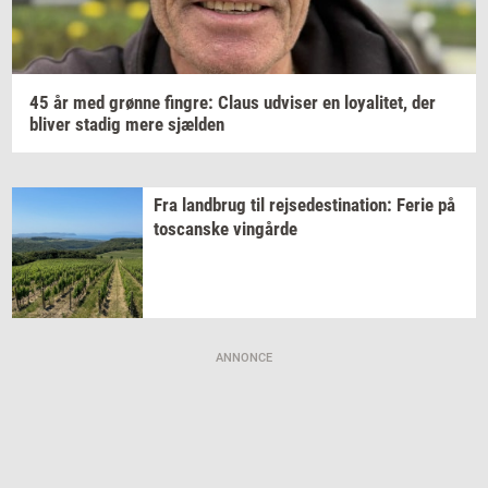
45 år med
grøn­ne
fin­gre:
Claus
ud­vi­ser
en
loy­a­li­tet,
der
bli­ver
sta­dig
mere
sjæl­den
Fra
land­brug
til
rej­se­desti­na­tion:
Ferie på
toscan­ske
vin­går­de
ANNONCE