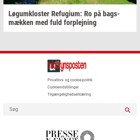
Løgum­klo­ster
Re­fu­gi­um:
Ro på
bags­
mæk­ken
med fuld
for­plej­ning
Privatlivs- og cookie-politik
Cookieindstillinger
Tilgængelighedserklæring