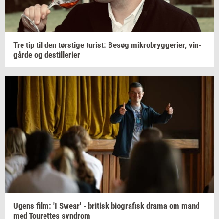
Tre tip til den
tørsti­ge
turist:
Besøg
mi­kro­bryg­ge­ri­er,
vin­
går­de
og
destil­le­ri­er
Ugens film: 'I
Swear'
-
bri­tisk
bi­o­gra­fisk
drama om mand
med
Tou­ret­tes
syn­drom