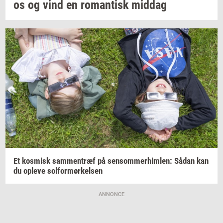
os og vind en
ro­man­tisk
mid­dag
Et
kos­misk
sam­men­træf
på
sen­som­mer­him­len:
Sådan kan
du
op­le­ve
sol­for­mør­kel­sen
ANNONCE