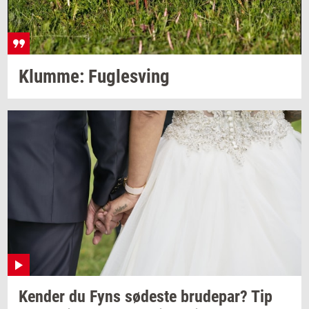
Klum­me: Fug­lesving
Ken­der
du Fyns
sø­de­ste
bru­de­par?
Tip