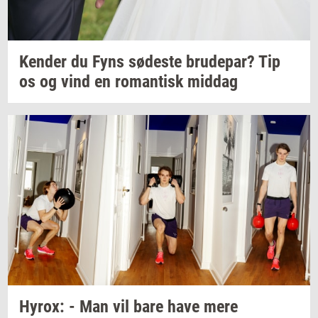
Ken­der
du Fyns
sø­de­ste
bru­de­par?
Tip
os og vind en
ro­man­tisk
mid­dag
Hyrox:
- Man vil bare have mere