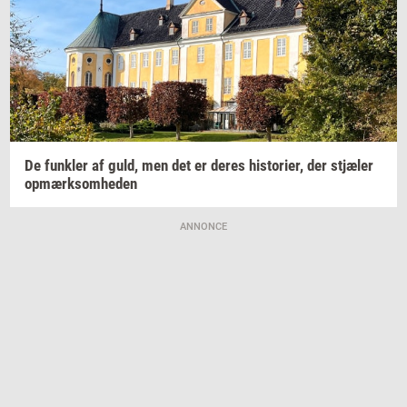
De
funk­ler
af guld, men det er deres
hi­sto­ri­er,
der
stjæ­ler
op­mærk­som­he­den
ANNONCE