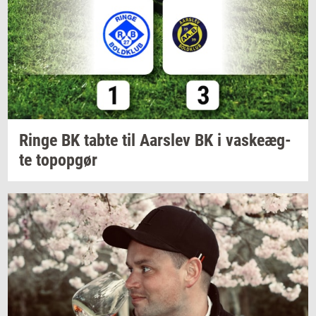
Ringe BK tabte til
Aars­lev
BK i
va­ske­æg­
te
topop­gør