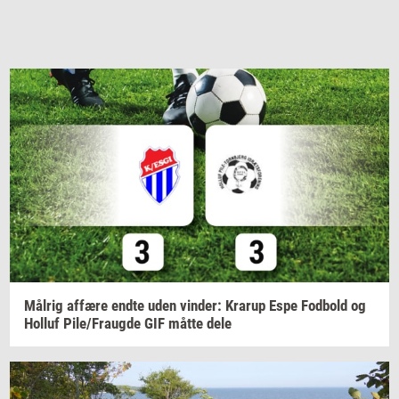
Må­l­rig
af­fæ­re
endte uden
vin­der:
Krarup
Espe
Fod­bold
og
Hol­luf
Pile/Fraug­de
GIF måtte dele