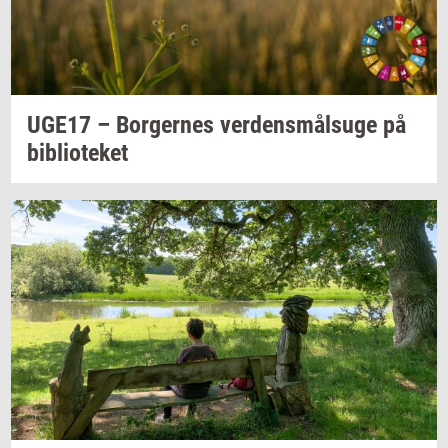
UGE17 –
Bor­ger­nes
ver­dens­målsu­ge
på
bi­bli­o­te­ket