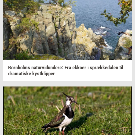
Born­holms
na­tur­vi­dun­de­re:
Fra
ek­ko­er
i
spræk­ke­da­len
til
dra­ma­ti­ske
kyst­klip­per