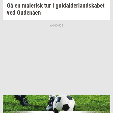
Gå en
ma­le­risk
tur i
gul­dal­der­land­ska­bet
ved
Gu­denå­en
ANNONCE