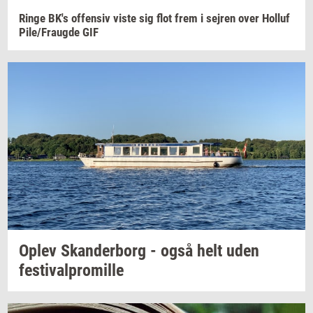
Ringe
BK's
of­fen­siv
viste sig flot frem i
sej­ren
over
Hol­luf
Pile/Fraug­de
GIF
Oplev
Skan­der­borg
- også helt uden
festi­val­pro­mil­le