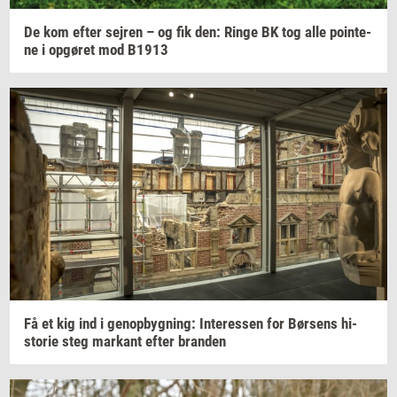
De kom efter
sej­ren
– og fik den: Ringe BK tog alle
po­in­te­
ne
i
op­gø­ret
mod B1913
Få et kig ind i
genop­byg­ning:
In­ter­es­sen
for
Bør­sens
hi­
sto­rie
steg
mar­kant
efter
bran­den