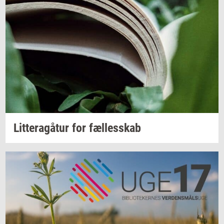
Lit­tera­gå­tur
for
fæl­les­skab