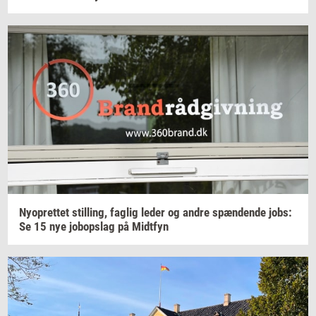
Ny­op­ret­tet
stil­ling,
fag­lig
leder og andre
spæn­den­de
jobs:
Se 15 nye
jo­bop­slag
på
Midt­fyn