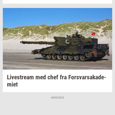
Li­ve­stream
med chef fra
For­svar­sa­ka­de­
mi­et
ANNONCE