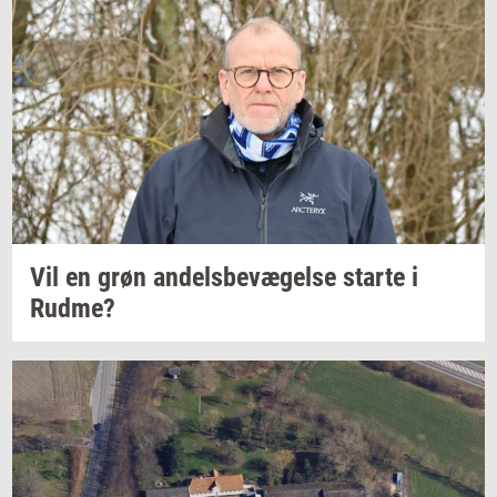
Vil en grøn
an­dels­be­væ­gel­se
star­te
i
Rudme?