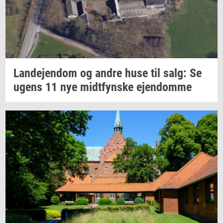
Lan­de­jen­dom
og andre huse til salg: Se
ugens 11 nye
midt­fyn­s­ke
ejen­dom­me