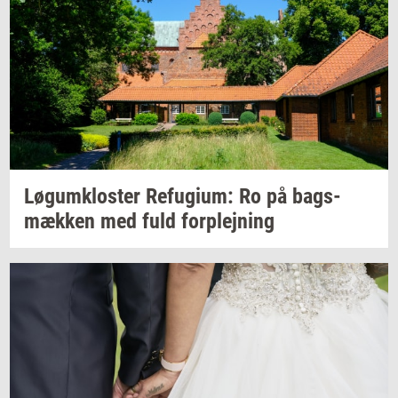
Løgum­klo­ster
Re­fu­gi­um:
Ro på
bags­
mæk­ken
med fuld
for­plej­ning