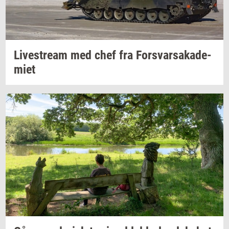
Li­ve­stream
med chef fra
For­svar­sa­ka­de­
mi­et