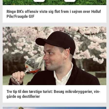
Ringe
BK's
of­fen­siv
viste sig flot frem i
sej­ren
over
Hol­luf
Pile/Fraug­de
GIF
Tre tip til den
tørsti­ge
turist:
Besøg
mi­kro­bryg­ge­ri­er,
vin­
går­de
og
destil­le­ri­er