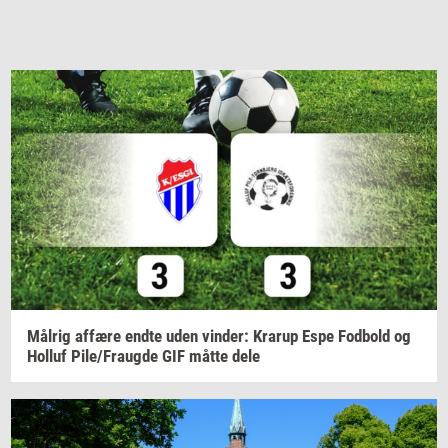
Må­l­rig
af­fæ­re
endte uden
vin­der:
Krarup
Espe
Fod­bold
og
Hol­luf
Pile/Fraug­de
GIF måtte dele