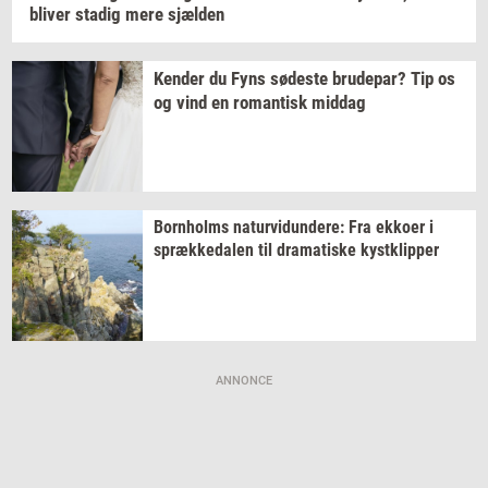
bli­ver
sta­dig
mere
sjæl­den
Ken­der
du Fyns
sø­de­ste
bru­de­par?
Tip os
og vind en
ro­man­tisk
mid­dag
Born­holms
na­tur­vi­dun­de­re:
Fra
ek­ko­er
i
spræk­ke­da­len
til
dra­ma­ti­ske
kyst­klip­per
ANNONCE