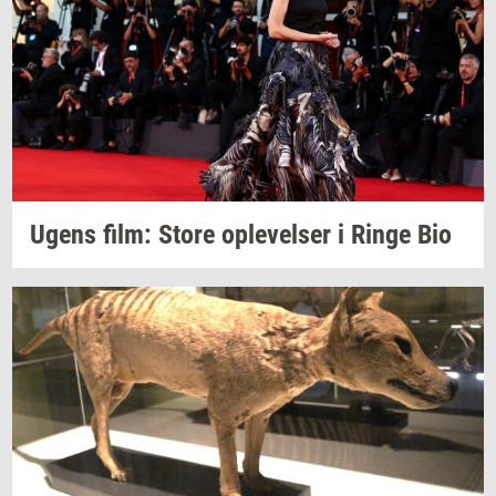
Ugens film: Store
op­le­vel­ser
i Ringe Bio