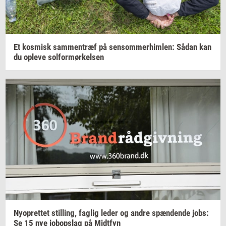
Et
kos­misk
sam­men­træf
på
sen­som­mer­him­len:
Sådan kan
du
op­le­ve
sol­for­mør­kel­sen
Ny­op­ret­tet
stil­ling,
fag­lig
leder og andre
spæn­den­de
jobs:
Se 15 nye
jo­bop­slag
på
Midt­fyn