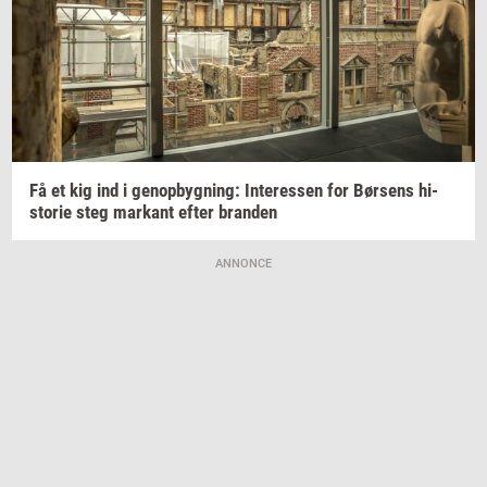
Få et kig ind i
genop­byg­ning:
In­ter­es­sen
for
Bør­sens
hi­
sto­rie
steg
mar­kant
efter
bran­den
ANNONCE