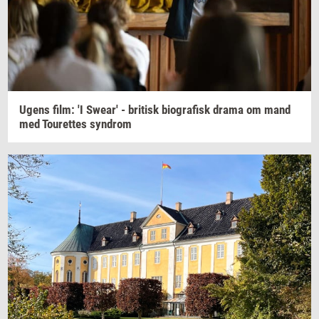
Ugens film: 'I
Swear'
-
bri­tisk
bi­o­gra­fisk
drama om mand
med
Tou­ret­tes
syn­drom