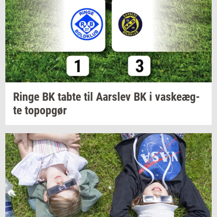
Ringe BK tabte til
Aars­lev
BK i
va­ske­æg­
te
topop­gør