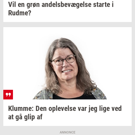
Vil en grøn
an­dels­be­væ­gel­se
star­te
i
Rudme?
Klum­me:
Den
op­le­vel­se
var jeg lige ved
at gå glip af
ANNONCE