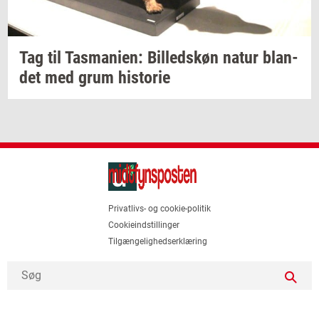
Tag til
Tas­ma­ni­en:
Bil­leds­køn
natur
blan­
det
med grum
hi­sto­rie
Privatlivs- og cookie-politik
Cookieindstillinger
Tilgængelighedserklæring