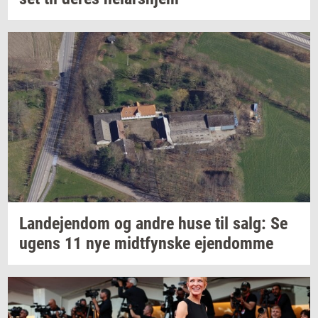
Lan­de­jen­dom
og andre huse til salg: Se
ugens 11 nye
midt­fyn­s­ke
ejen­dom­me