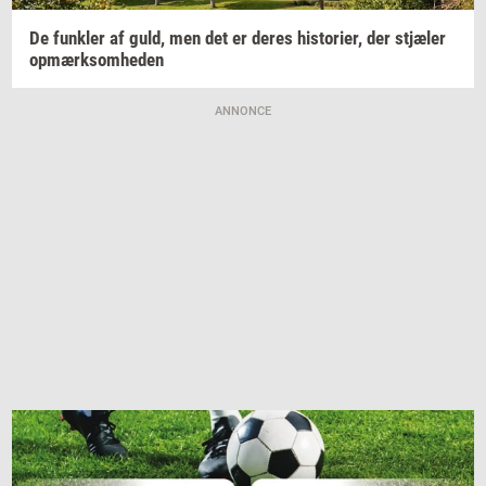
De
funk­ler
af guld, men det er deres
hi­sto­ri­er,
der
stjæ­ler
op­mærk­som­he­den
ANNONCE