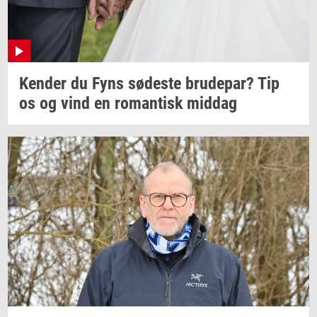
Ken­der
du Fyns
sø­de­ste
bru­de­par?
Tip
os og vind en
ro­man­tisk
mid­dag