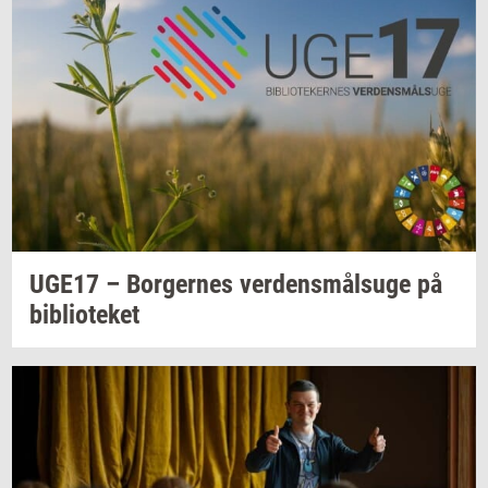
UGE17 –
Bor­ger­nes
ver­dens­målsu­ge
på
bi­bli­o­te­ket