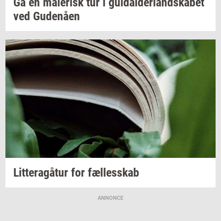
Gå en
ma­le­risk
tur i
gul­dal­der­land­ska­bet
ved
Gu­denå­en
Lit­tera­gå­tur
for
fæl­les­skab
ANNONCE