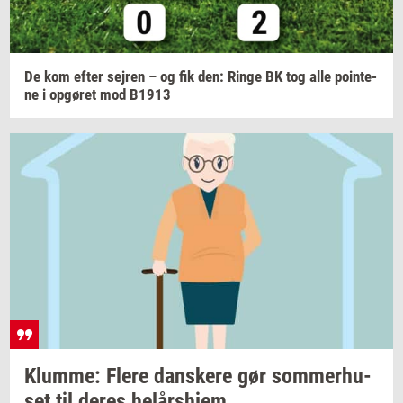
De kom efter
sej­ren
– og fik den: Ringe BK tog alle
po­in­te­
ne
i
op­gø­ret
mod B1913
Klum­me: Flere
dan­ske­re
gør
som­mer­hu­
set
til deres
helårs­hjem