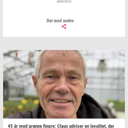
ANNONCE
Del med andre:
45 år med
grøn­ne
fin­gre:
Claus
ud­vi­ser
en
loy­a­li­tet,
der