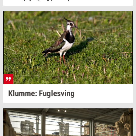
Klum­me: Fug­lesving