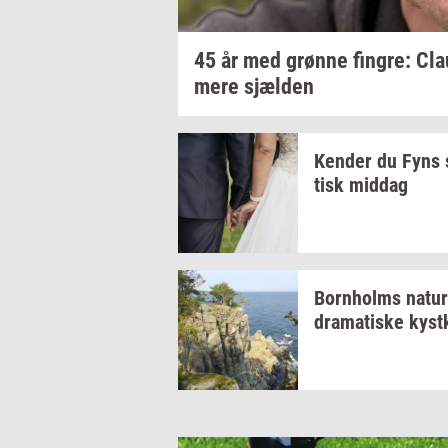
45 år med
grøn­ne
fin­gre:
Cla
mere
sjæl­den
Ken­der
du Fyns
tisk
mid­dag
Born­holms
na­tur
dra­ma­ti­ske
kyst­