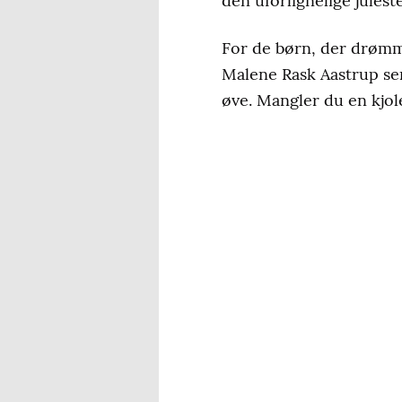
den uforlignelige jules
For de børn, der drømme
Malene Rask Aastrup sen
øve. Mangler du en kjole