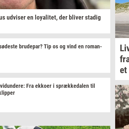
us
ud­vi­ser
en
loy­a­li­tet,
der
bli­ver
sta­dig
Li
sø­de­ste
bru­de­par?
Tip os og vind en
ro­man­
fr
et
­vi­dun­de­re:
Fra
ek­ko­er
i
spræk­ke­da­len
til
klip­per