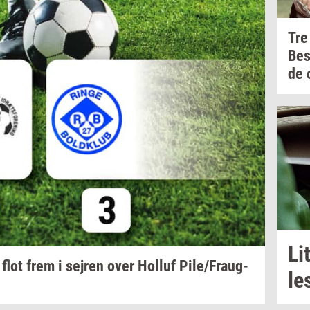
Tre
Be
de
Lit
 flot frem i
sej­ren
over
Hol­luf
Pile/Fraug­
le