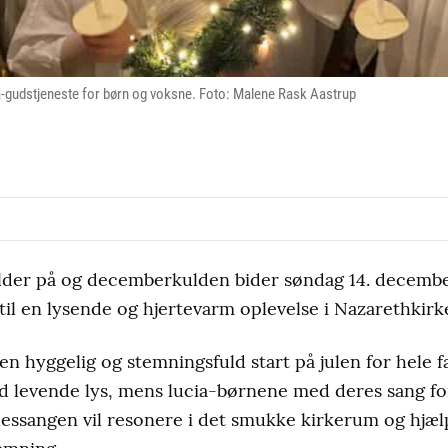
a-gudstjeneste for børn og voksne. Foto: Malene Rask Aastrup
lder på og decemberkulden bider søndag 14. december
il en lysende og hjertevarm oplevelse i Nazarethkirke
n hyggelig og stemningsfuld start på julen for hele f
ed levende lys, mens lucia-børnene med deres sang for
essangen vil resonere i det smukke kirkerum og hjæl