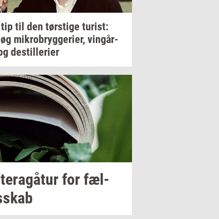
 tip til den
tørsti­ge
turist:
søg
mi­kro­bryg­ge­ri­er,
vin­går­
og
destil­le­ri­er
­tera­gå­tur
for
fæl­
s­skab