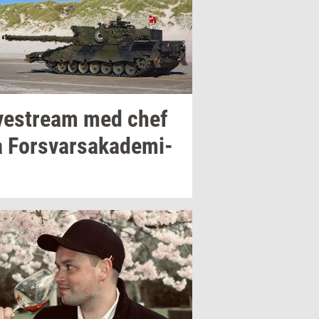
­ve­stream
med chef
a
For­svar­sa­ka­de­mi­