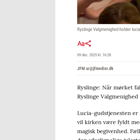
Ryslinge Valgmenighed holder luci
09 dec. 2025 kl. 16:28
JFM ar@jfmedier.dk
Ryslinge: Når mørket fa
Ryslinge Valgmenighed t
Lucia-gudstjenesten er e
vil kirken være fyldt m
magisk begivenhed. Fæll