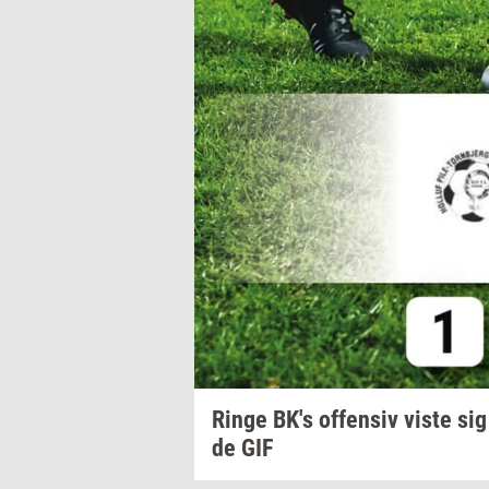
Ringe
BK's
of­fen­siv
viste sig
de
GIF