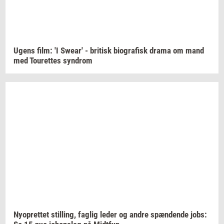
Ugens film: 'I
Swear'
-
bri­tisk
bi­o­gra­fisk
drama om mand
med
Tou­ret­tes
syn­drom
Ny­op­ret­tet
stil­ling,
fag­lig
leder og andre
spæn­den­de
jobs: