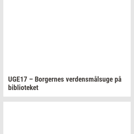
UGE17 –
Bor­ger­nes
ver­dens­målsu­ge
på
bi­bli­o­te­ket