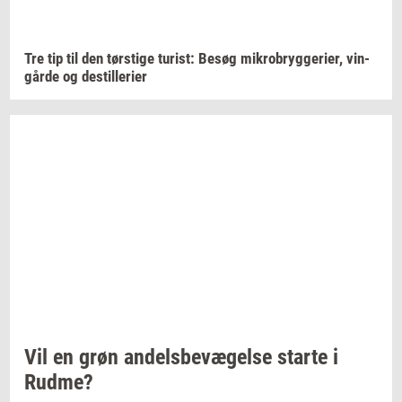
Tre tip til den
tørsti­ge
turist:
Besøg
mi­kro­bryg­ge­ri­er,
vin­
går­de
og
destil­le­ri­er
Vil en grøn
an­dels­be­væ­gel­se
star­te
i
Rudme?