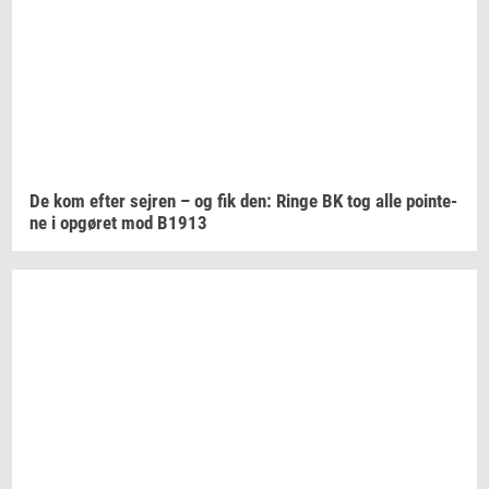
De kom efter
sej­ren
– og fik den: Ringe BK tog alle
po­in­te­
ne
i
op­gø­ret
mod B1913