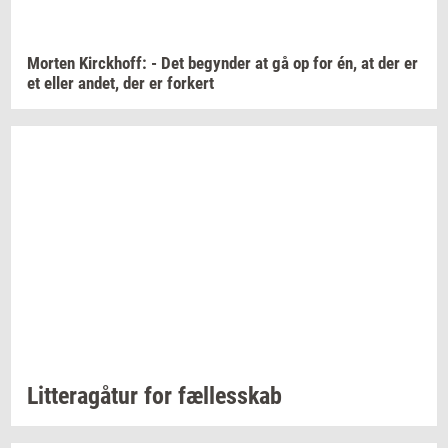
Mor­ten
Kirck­hoff:
- Det
be­gyn­der
at gå op for én, at der er
et eller
andet,
der er
for­kert
Lit­tera­gå­tur
for
fæl­les­skab