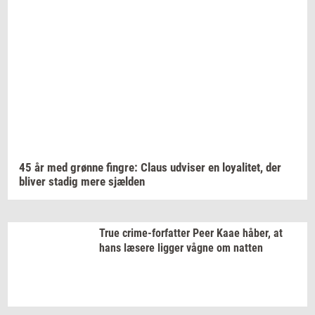
45 år med
grøn­ne
fin­gre:
Claus
ud­vi­ser
en
loy­a­li­tet,
der
bli­ver
sta­dig
mere
sjæl­den
True
crime-​forfatter
Peer Kaae
håber,
at
hans
læ­se­re
lig­ger
vågne om
nat­ten