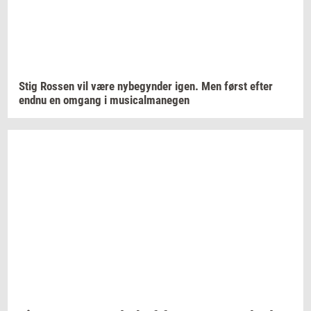
Stig
Ros­sen
vil være
ny­be­gyn­der
igen. Men først efter
endnu en
om­gang
i
mu­si­cal­ma­ne­gen