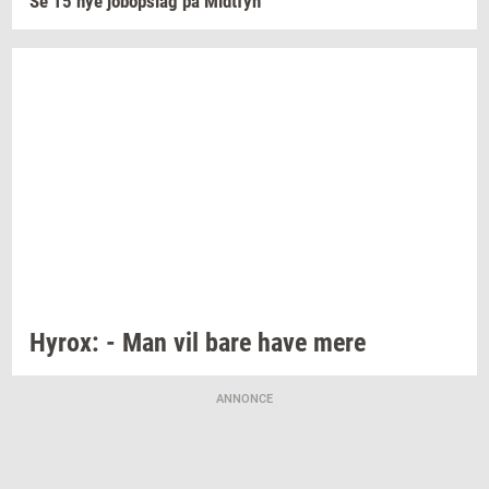
Se 15 nye
jo­bop­slag
på
Midt­fyn
Hyrox:
- Man vil bare have mere
ANNONCE