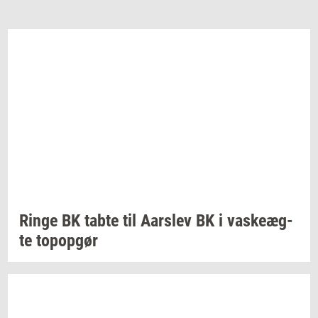
Ringe BK tabte til
Aars­lev
BK i
va­ske­æg­
te
topop­gør