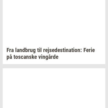
Fra
land­brug
til
rej­se­desti­na­tion:
Ferie
på
toscan­ske
vin­går­de