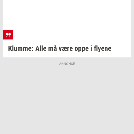
Klum­me:
Alle må være oppe i
fly­e­ne
ANNONCE