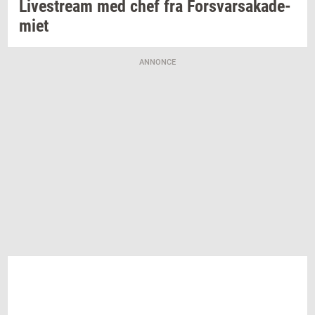
Li­ve­stream
med chef fra
For­svar­sa­ka­de­
mi­et
ANNONCE