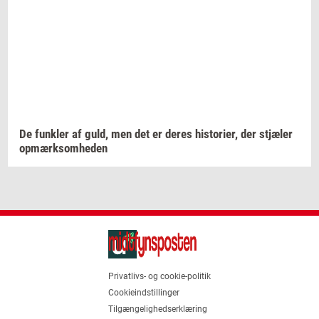
De
funk­ler
af guld, men det er deres
hi­sto­ri­er,
der
stjæ­ler
op­mærk­som­he­den
Privatlivs- og cookie-politik
Cookieindstillinger
Tilgængelighedserklæring