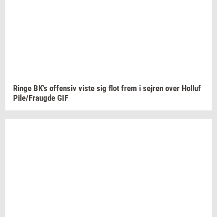
Ringe
BK's
of­fen­siv
viste sig flot frem i
sej­ren
over
Hol­luf
Pile/Fraug­de
GIF