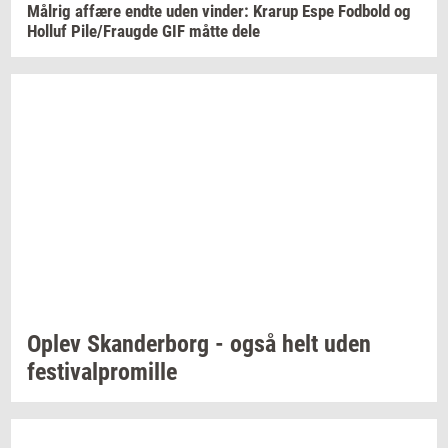
Må­l­rig
af­fæ­re
endte uden
vin­der:
Krarup
Espe
Fod­bold
og
Hol­luf
Pile/Fraug­de
GIF måtte dele
Oplev
Skan­der­borg
- også helt uden
festi­val­pro­mil­le