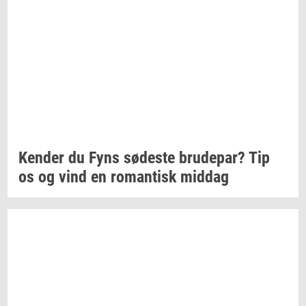
Ken­der
du Fyns
sø­de­ste
bru­de­par?
Tip
os og vind en
ro­man­tisk
mid­dag