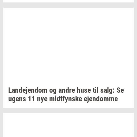
Lan­de­jen­dom
og andre huse til salg: Se
ugens 11 nye
midt­fyn­s­ke
ejen­dom­me