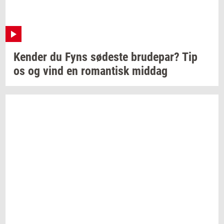
Ken­der
du Fyns
sø­de­ste
bru­de­par?
Tip
os og vind en
ro­man­tisk
mid­dag