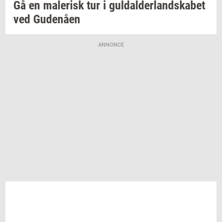
Gå en
ma­le­risk
tur i
gul­dal­der­land­ska­bet
ved
Gu­denå­en
ANNONCE