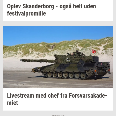
Oplev
Skan­der­borg
- også helt uden
festi­val­pro­mil­le
Li­ve­stream
med chef fra
For­svar­sa­ka­de­
mi­et