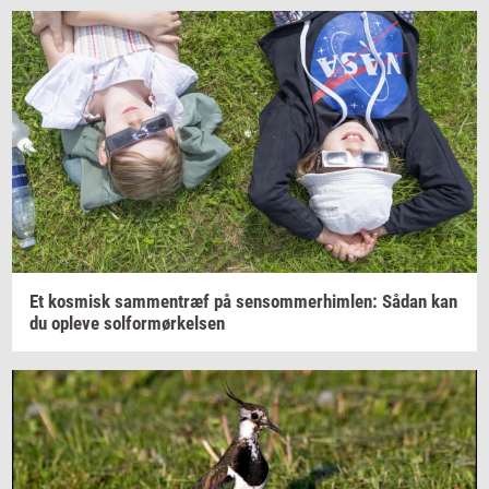
Et
kos­misk
sam­men­træf
på
sen­som­mer­him­len:
Sådan kan
du
op­le­ve
sol­for­mør­kel­sen