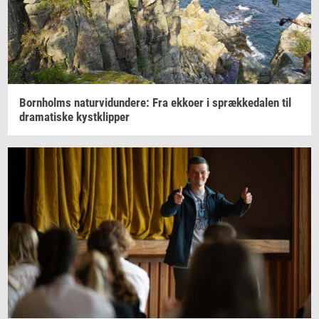
Born­holms
na­tur­vi­dun­de­re:
Fra
ek­ko­er
i
spræk­ke­da­len
til
dra­ma­ti­ske
kyst­klip­per