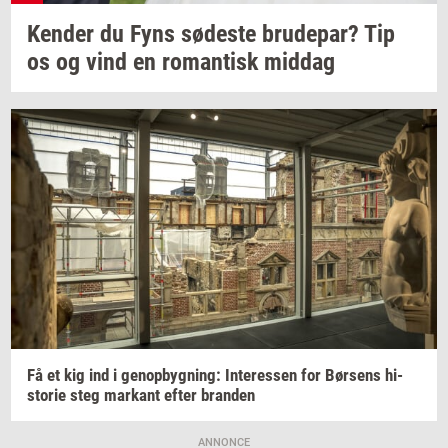
Ken­der
du Fyns
sø­de­ste
bru­de­par?
Tip
os og vind en
ro­man­tisk
mid­dag
Få et kig ind i
genop­byg­ning:
In­ter­es­sen
for
Bør­sens
hi­
sto­rie
steg
mar­kant
efter
bran­den
ANNONCE