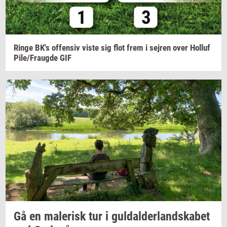
Ringe
BK's
of­fen­siv
viste sig flot frem i
sej­ren
over
Hol­luf
Pile/Fraug­de
GIF
Gå en
ma­le­risk
tur i
gul­dal­der­land­ska­bet