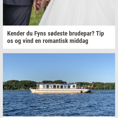
Ken­der
du Fyns
sø­de­ste
bru­de­par?
Tip
os og vind en
ro­man­tisk
mid­dag