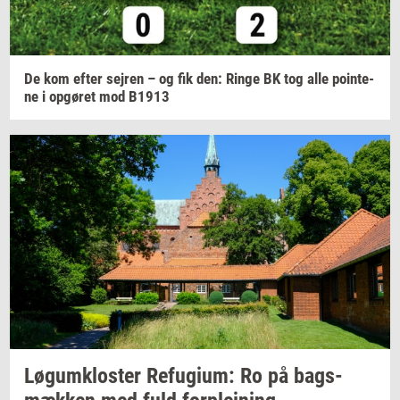
De kom efter
sej­ren
– og fik den: Ringe BK tog alle
po­in­te­
ne
i
op­gø­ret
mod B1913
Løgum­klo­ster
Re­fu­gi­um:
Ro på
bags­