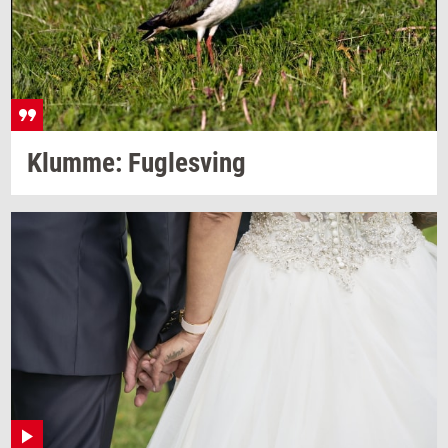
Klum­me: Fug­lesving