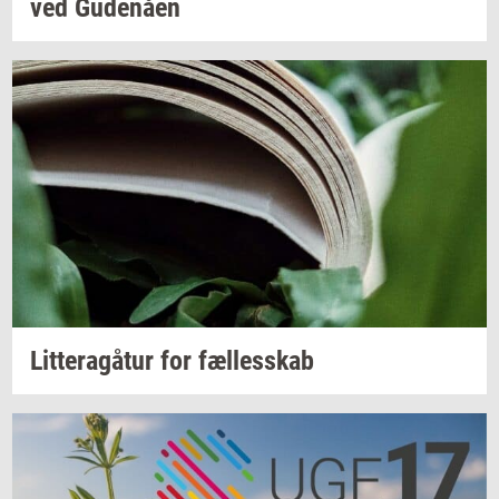
ved
Gu­denå­en
Lit­tera­gå­tur
for
fæl­les­skab