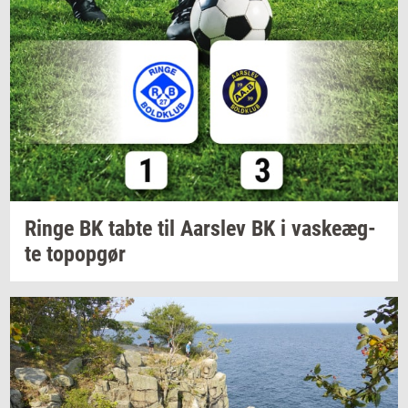
Ringe BK tabte til
Aars­lev
BK i
va­ske­æg­
te
topop­gør