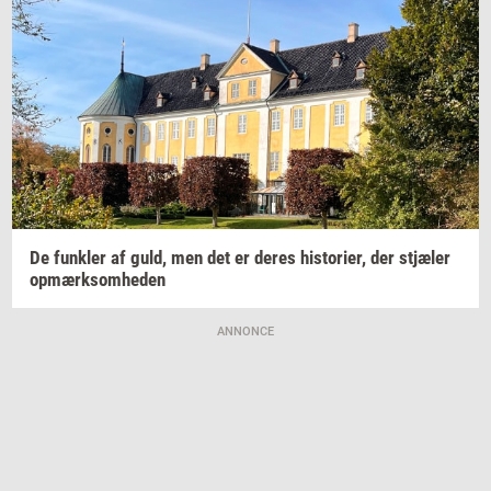
De
funk­ler
af guld, men det er deres
hi­sto­ri­er,
der
stjæ­ler
op­mærk­som­he­den
ANNONCE