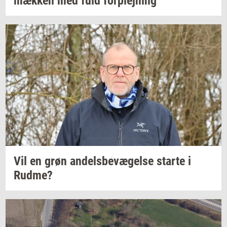
mæk­ken
med fuld
for­plej­ning
Vil en grøn
an­dels­be­væ­gel­se
star­te
i
Rudme?