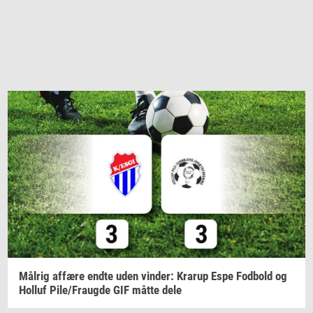
Må­l­rig
af­fæ­re
endte uden
vin­der:
Krarup
Espe
Fod­bold
og
Hol­luf
Pile/Fraug­de
GIF måtte dele