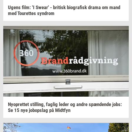
Ugens film: 'I
Swear'
-
bri­tisk
bi­o­gra­fisk
drama om mand
med
Tou­ret­tes
syn­drom
Ny­op­ret­tet
stil­ling,
fag­lig
leder og andre
spæn­den­de
jobs:
Se 15 nye
jo­bop­slag
på
Midt­fyn