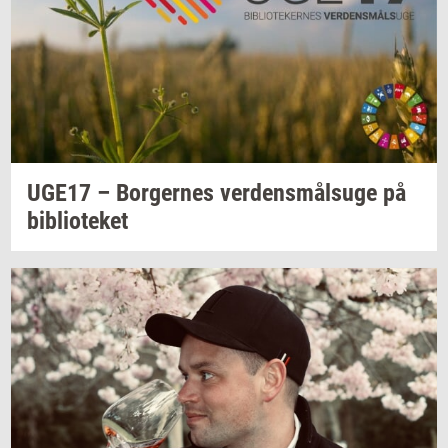
UGE17 –
Bor­ger­nes
ver­dens­målsu­ge
på
bi­bli­o­te­ket