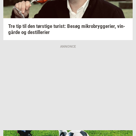
Tre tip til den
tørsti­ge
turist:
Besøg
mi­kro­bryg­ge­ri­er,
vin­
går­de
og
destil­le­ri­er
ANNONCE