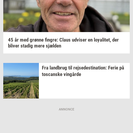
45 år med
grøn­ne
fin­gre:
Claus
ud­vi­ser
en
loy­a­li­tet,
der
bli­ver
sta­dig
mere
sjæl­den
Fra
land­brug
til
rej­se­desti­na­tion:
Ferie på
toscan­ske
vin­går­de
ANNONCE