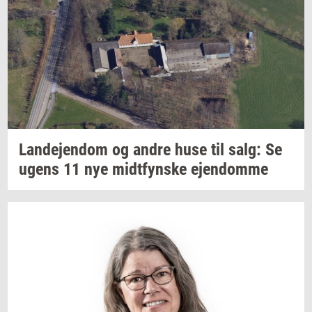
Lan­de­jen­dom
og andre huse til salg: Se
ugens 11 nye
midt­fyn­s­ke
ejen­dom­me